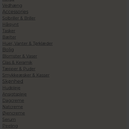
Vedhæng
Accessories
Solbriller & Briller
Hårpynt
Tasker
Bælter
Huer, Vanter & Tørklæder
Bolig
Blomster & Vaser
Glas & Keramik
Tæpper & Puder
Smykkeæsker & Kasser
Skønhed
Hudpleje
Ansigtspleje
Dagcreme
Natcreme
Øjencreme
Serum
Peeling