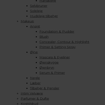
Håndpleje
Selvbruner
Solpleje
Hudpleje tilbehør
Makeup
Ansigt
Foundation & Pudder
Blush
Concealer, Contour & Highlight
Primer & Setting Spray
Øjne
Mascara & Eyeliner
Øjenskygge
Øjenbryn
Serum & Primer
Negle
Læber
Tilbehør & Pensler
Intim Velvære
Parfumer & Dufte
Kosttilskud