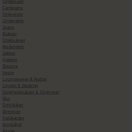
Strikbluser
Cardigans
Strikveste
Underdele
Jeans
Bukser
Strikbukser
Nederdele
Jakker
Frakker
Blazere
Veste
Loungewear & Nattøj
Lingeri & Badetøj
Strømpebukser & Strømper
Sko
Smykker
Øreringe
Halskæder
Armbånd
Ringe