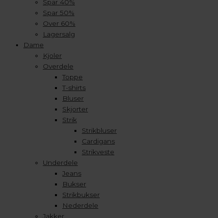
Spar 40%
Spar 50%
Over 60%
Lagersalg
Dame
Kjoler
Overdele
Toppe
T-shirts
Bluser
Skjorter
Strik
Strikbluser
Cardigans
Strikveste
Underdele
Jeans
Bukser
Strikbukser
Nederdele
Jakker