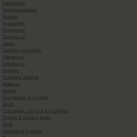
Læbepleje
Renseprodukter
Masker
Kropspleje
Bodylotion
Bodyscrub
Sæbe
Cellulite produkter
Håndpleje
Selvbruner
Solpleje
Hudpleje tilbehør
Makeup
Ansigt
Foundation & Pudder
Blush
Concealer, Contour & Highlight
Primer & Setting Spray
Øjne
Mascara & Eyeliner