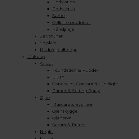
Bodylotion
Bodyscrub
Sæbe
Cellulite produkter
Håndpleje
Selvbruner
Solpleje
Hudpleje tilbehør
Makeup
Ansigt
Foundation & Pudder
Blush
Concealer, Contour & Highlight
Primer & Setting Spray
Øjne
Mascara & Eyeliner
Øjenskygge
Øjenbryn
Serum & Primer
Negle
Læber