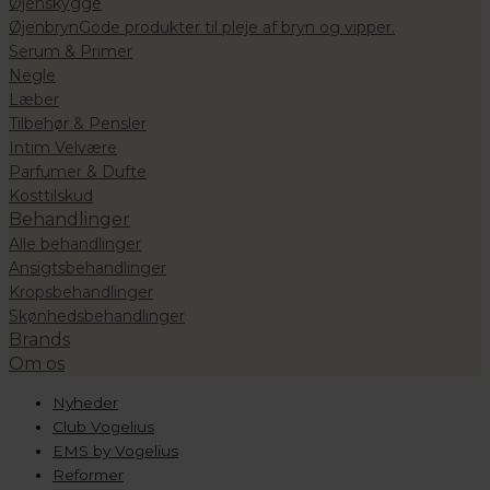
Øjenskygge
Øjenbryn
Gode produkter til pleje af bryn og vipper.
Serum & Primer
Negle
Læber
Tilbehør & Pensler
Intim Velvære
Parfumer & Dufte
Kosttilskud
Behandlinger
Alle behandlinger
Ansigtsbehandlinger
Kropsbehandlinger
Skønhedsbehandlinger
Brands
Om os
Nyheder
Club Vogelius
EMS by Vogelius
Reformer