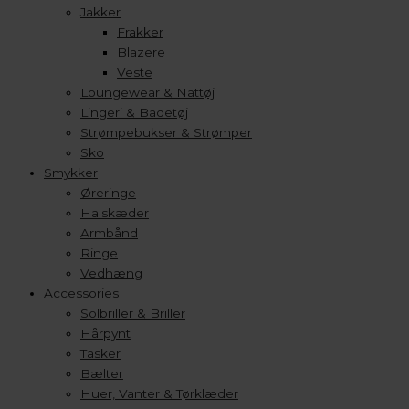
Jakker
Frakker
Blazere
Veste
Loungewear & Nattøj
Lingeri & Badetøj
Strømpebukser & Strømper
Sko
Smykker
Øreringe
Halskæder
Armbånd
Ringe
Vedhæng
Accessories
Solbriller & Briller
Hårpynt
Tasker
Bælter
Huer, Vanter & Tørklæder