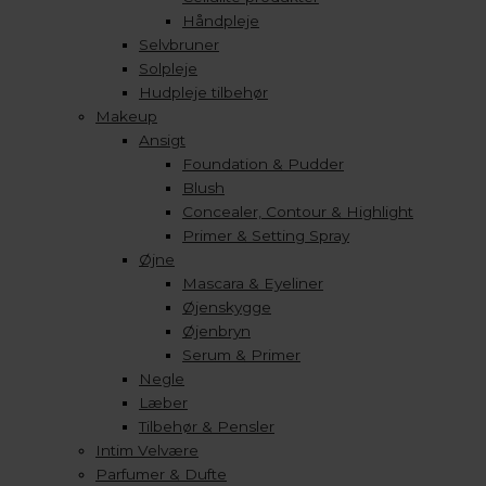
Håndpleje
Selvbruner
Solpleje
Hudpleje tilbehør
Makeup
Ansigt
Foundation & Pudder
Blush
Concealer, Contour & Highlight
Primer & Setting Spray
Øjne
Mascara & Eyeliner
Øjenskygge
Øjenbryn
Serum & Primer
Negle
Læber
Tilbehør & Pensler
Intim Velvære
Parfumer & Dufte