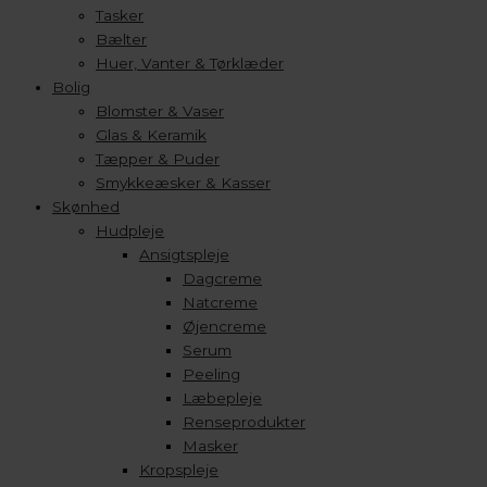
Tasker
Bælter
Huer, Vanter & Tørklæder
Bolig
Blomster & Vaser
Glas & Keramik
Tæpper & Puder
Smykkeæsker & Kasser
Skønhed
Hudpleje
Ansigtspleje
Dagcreme
Natcreme
Øjencreme
Serum
Peeling
Læbepleje
Renseprodukter
Masker
Kropspleje