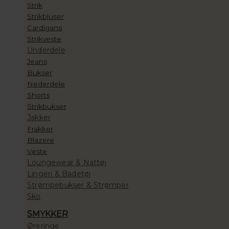
Strik
Strikbluser
Cardigans
Strikveste
Underdele
Jeans
Bukser
Nederdele
Shorts
Strikbukser
Jakker
Frakker
Blazere
Veste
Loungewear & Nattøj
Lingeri & Badetøj
Strømpebukser & Strømper
Sko
SMYKKER
Øreringe