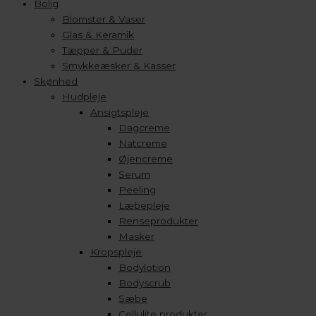
Bolig
Blomster & Vaser
Glas & Keramik
Tæpper & Puder
Smykkeæsker & Kasser
Skønhed
Hudpleje
Ansigtspleje
Dagcreme
Natcreme
Øjencreme
Serum
Peeling
Læbepleje
Renseprodukter
Masker
Kropspleje
Bodylotion
Bodyscrub
Sæbe
Cellulite produkter