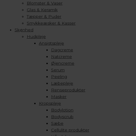
Blomster & Vaser
Glas & Keramik
Tæpper & Puder
Smykkeæsker & Kasser
Skønhed
Hudpleje
Ansigtspleje
Dagcreme
Natcreme
Øjencreme
Serum
Peeling
Læbepleje
Renseprodukter
Masker
Kropspleje
Bodylotion
Bodyscrub
Sæbe
Cellulite produkter