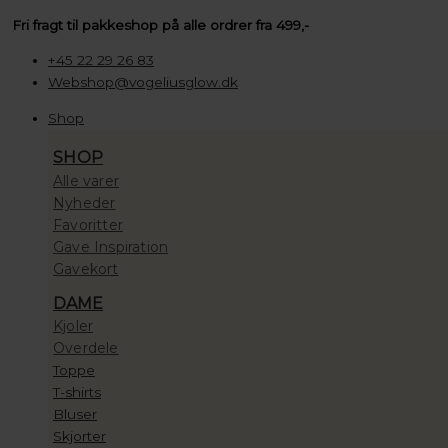
Gå
Søg
Søg
Søg
Prisinterval:
Fri fragt til pakkeshop på alle ordrer fra 499,-
til
…
…
…
100,00 kr.
indholdet
til
+45 22 29 26 83
10.000,00 kr.
Webshop@vogeliusglow.dk
Shop
SHOP
Alle varer
Nyheder
Favoritter
Gave Inspiration
Gavekort
DAME
Kjoler
Overdele
Toppe
T-shirts
Bluser
Skjorter