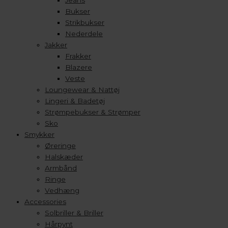
Jeans
Bukser
Strikbukser
Nederdele
Jakker
Frakker
Blazere
Veste
Loungewear & Nattøj
Lingeri & Badetøj
Strømpebukser & Strømper
Sko
Smykker
Øreringe
Halskæder
Armbånd
Ringe
Vedhæng
Accessories
Solbriller & Briller
Hårpynt