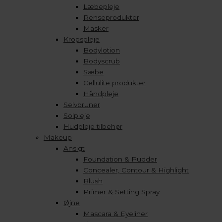
Læbepleje
Renseprodukter
Masker
Kropspleje
Bodylotion
Bodyscrub
Sæbe
Cellulite produkter
Håndpleje
Selvbruner
Solpleje
Hudpleje tilbehør
Makeup
Ansigt
Foundation & Pudder
Concealer, Contour & Highlight
Blush
Primer & Setting Spray
Øjne
Mascara & Eyeliner