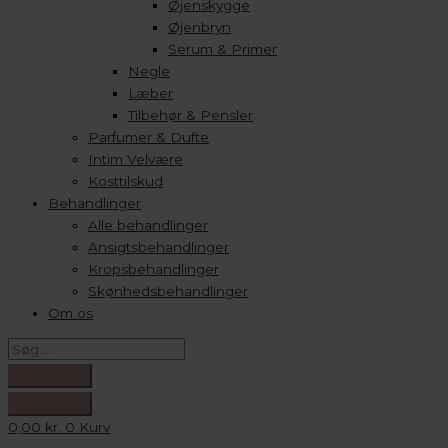
Øjenskygge
Øjenbryn
Serum & Primer
Negle
Læber
Tilbehør & Pensler
Parfumer & Dufte
Intim Velvære
Kosttilskud
Behandlinger
Alle behandlinger
Ansigtsbehandlinger
Kropsbehandlinger
Skønhedsbehandlinger
Om os
0,00
kr.
0
Kurv