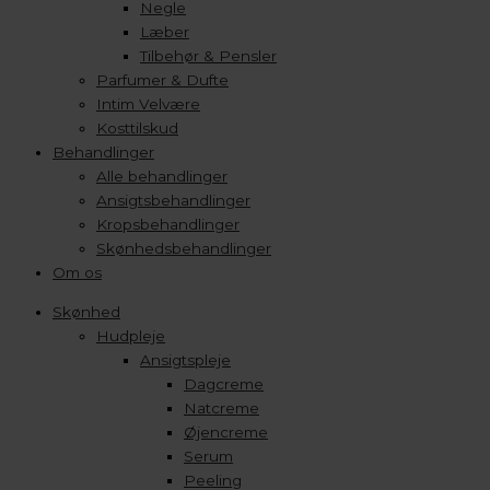
Negle
Læber
Tilbehør & Pensler
Parfumer & Dufte
Intim Velvære
Kosttilskud
Behandlinger
Alle behandlinger
Ansigtsbehandlinger
Kropsbehandlinger
Skønhedsbehandlinger
Om os
Skønhed
Hudpleje
Ansigtspleje
Dagcreme
Natcreme
Øjencreme
Serum
Peeling