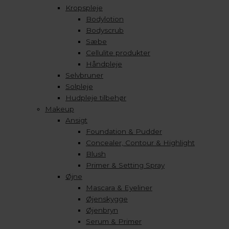
Kropspleje
Bodylotion
Bodyscrub
Sæbe
Cellulite produkter
Håndpleje
Selvbruner
Solpleje
Hudpleje tilbehør
Makeup
Ansigt
Foundation & Pudder
Concealer, Contour & Highlight
Blush
Primer & Setting Spray
Øjne
Mascara & Eyeliner
Øjenskygge
Øjenbryn
Serum & Primer