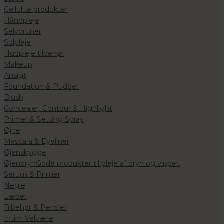
Cellulite produkter
Håndpleje
Selvbruner
Solpleje
Hudpleje tilbehør
Makeup
Ansigt
Foundation & Pudder
Blush
Concealer, Contour & Highlight
Primer & Setting Spray
Øjne
Mascara & Eyeliner
Øjenskygge
Øjenbryn
Gode produkter til pleje af bryn og vipper.
Serum & Primer
Negle
Læber
Tilbehør & Pensler
Intim Velvære