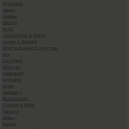
Nederdele
Jakker
Frakker
Blazere
Veste
Loungewear & Nattøj
Lingeri & Badetøj
Strømpebukser & Strømper
Sko
Smykker
Øreringe
Halskæder
Armbånd
Ringe
Vedhæng
Accessories
Solbriller & Briller
Hårpynt
Tasker
Bælter