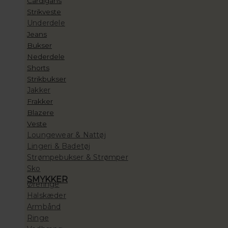
Cardigans
Strikveste
Underdele
Jeans
Bukser
Nederdele
Shorts
Strikbukser
Jakker
Frakker
Blazere
Veste
Loungewear & Nattøj
Lingeri & Badetøj
Strømpebukser & Strømper
Sko
SMYKKER
Øreringe
Halskæder
Armbånd
Ringe