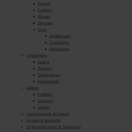
Toppe
T-shirts
Bluser
Skjorter
Strik
Strikbluser
Cardigans
Strikveste
Underdele
Jeans
Bukser
Strikbukser
Nederdele
Jakker
Frakker
Blazere
Veste
Loungewear & Nattøj
Lingeri & Badetøj
Strømpebukser & Strømper