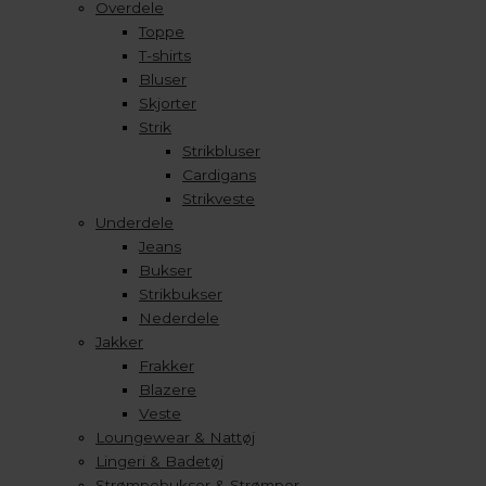
Overdele
Toppe
T-shirts
Bluser
Skjorter
Strik
Strikbluser
Cardigans
Strikveste
Underdele
Jeans
Bukser
Strikbukser
Nederdele
Jakker
Frakker
Blazere
Veste
Loungewear & Nattøj
Lingeri & Badetøj
Strømpebukser & Strømper