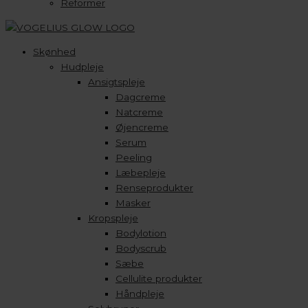
Reformer
Skønhed
Hudpleje
Ansigtspleje
Dagcreme
Natcreme
Øjencreme
Serum
Peeling
Læbepleje
Renseprodukter
Masker
Kropspleje
Bodylotion
Bodyscrub
Sæbe
Cellulite produkter
Håndpleje