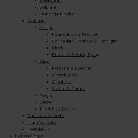
Selvbruner
Solpleje
Hudpleje tilbehør
Makeup
Ansigt
Foundation & Pudder
Concealer, Contour & Highlight
Blush
Primer & Setting Spray
Øjne
Mascara & Eyeliner
Øjenskygge
Øjenbryn
Serum & Primer
Negle
Læber
Tilbehør & Pensler
Parfumer & Dufte
Intim Velvære
Kosttilskud
Behandlinger