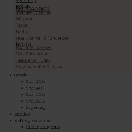
Vedhæng
BØRN
ACCESSORIES
Solbriller & Briller
Hårpynt
Tasker
Bælter
Huer, Vanter & Tørklæder
BOLIG
Blomster & Vaser
Glas & Keramik
Tæpper & Puder
Smykkeæsker & Kasser
Udsalg
Spar 30%
Spar 40%
Spar 50%
Spar 60%
Lagersalg
Mærker
EMS og Reformer
EMS by Vogelius