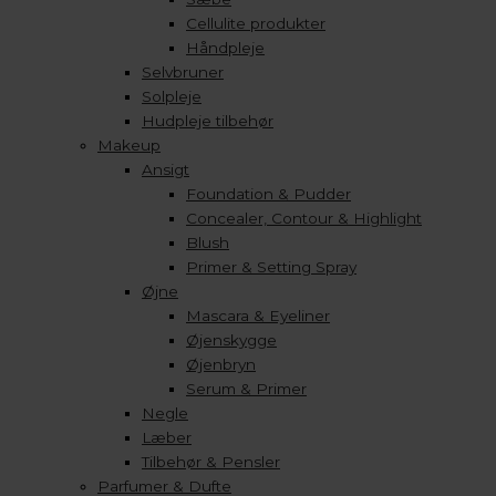
Cellulite produkter
Håndpleje
Selvbruner
Solpleje
Hudpleje tilbehør
Makeup
Ansigt
Foundation & Pudder
Concealer, Contour & Highlight
Blush
Primer & Setting Spray
Øjne
Mascara & Eyeliner
Øjenskygge
Øjenbryn
Serum & Primer
Negle
Læber
Tilbehør & Pensler
Parfumer & Dufte