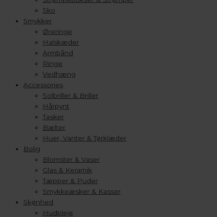
Sko
Smykker
Øreringe
Halskæder
Armbånd
Ringe
Vedhæng
Accessories
Solbriller & Briller
Hårpynt
Tasker
Bælter
Huer, Vanter & Tørklæder
Bolig
Blomster & Vaser
Glas & Keramik
Tæpper & Puder
Smykkeæsker & Kasser
Skønhed
Hudpleje