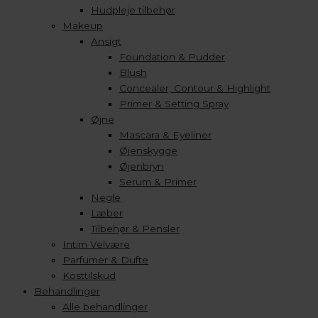
Hudpleje tilbehør
Makeup
Ansigt
Foundation & Pudder
Blush
Concealer, Contour & Highlight
Primer & Setting Spray
Øjne
Mascara & Eyeliner
Øjenskygge
Øjenbryn
Serum & Primer
Negle
Læber
Tilbehør & Pensler
Intim Velvære
Parfumer & Dufte
Kosttilskud
Behandlinger
Alle behandlinger