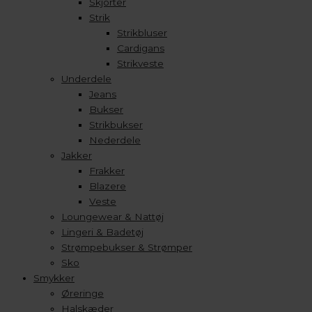
Skjorter
Strik
Strikbluser
Cardigans
Strikveste
Underdele
Jeans
Bukser
Strikbukser
Nederdele
Jakker
Frakker
Blazere
Veste
Loungewear & Nattøj
Lingeri & Badetøj
Strømpebukser & Strømper
Sko
Smykker
Øreringe
Halskæder