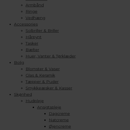
Armbånd
Ringe
Vedhæng
Accessories
Solbriller & Briller
Hårpynt
Tasker
Bælter
Huer, Vanter & Tørklæder
Bolig
Blomster & Vaser
Glas & Keramik
Tæpper & Puder
Smykkeæsker & Kasser
Skønhed
Hudpleje
Ansigtspleje
Dagcreme
Natcreme
Øjencreme