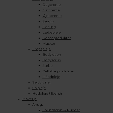
Dagcreme
Natcreme
Øjencreme
Serum
Peeling
Læbepleje
Renseprodukter
Masker
Kropspleje
Bodylotion
Bodyscrub
Sæbe
Cellulite produkter
Håndpleje
Selvbruner
Solpleje
Hudpleje tilbehør
Makeup
Ansigt
Foundation & Pudder