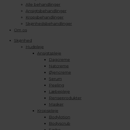
Alle behandlinger
Ansigtsbehandlinger
Kropsbehandlinger
Skønhedsbehandlinger
Om os
Skønhed
Hudpleje
Ansigtspleje
Dagcreme
Natcreme
Øjencreme
Serum
Peeling
Læbepleje
Renseprodukter
Masker
Kropspleje
Bodylotion
Bodyscrub
Sæbe