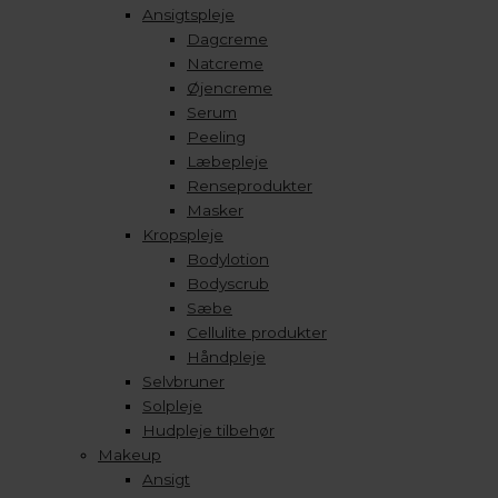
Ansigtspleje
Dagcreme
Natcreme
Øjencreme
Serum
Peeling
Læbepleje
Renseprodukter
Masker
Kropspleje
Bodylotion
Bodyscrub
Sæbe
Cellulite produkter
Håndpleje
Selvbruner
Solpleje
Hudpleje tilbehør
Makeup
Ansigt