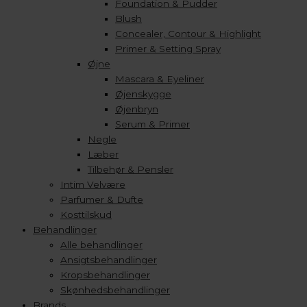
Foundation & Pudder
Blush
Concealer, Contour & Highlight
Primer & Setting Spray
Øjne
Mascara & Eyeliner
Øjenskygge
Øjenbryn
Serum & Primer
Negle
Læber
Tilbehør & Pensler
Intim Velvære
Parfumer & Dufte
Kosttilskud
Behandlinger
Alle behandlinger
Ansigtsbehandlinger
Kropsbehandlinger
Skønhedsbehandlinger
Brands