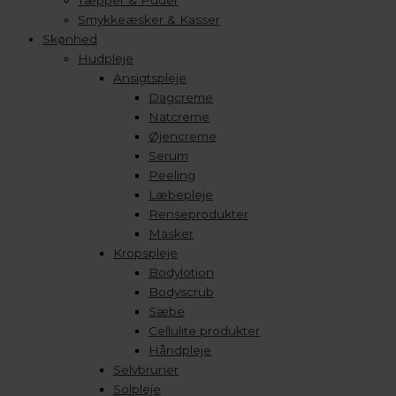
Tæpper & Puder
Smykkeæsker & Kasser
Skønhed
Hudpleje
Ansigtspleje
Dagcreme
Natcreme
Øjencreme
Serum
Peeling
Læbepleje
Renseprodukter
Masker
Kropspleje
Bodylotion
Bodyscrub
Sæbe
Cellulite produkter
Håndpleje
Selvbruner
Solpleje