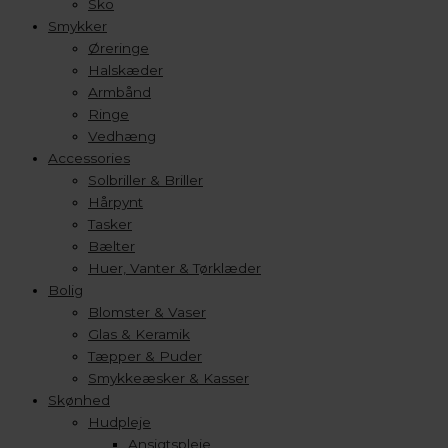
Sko
Smykker
Øreringe
Halskæder
Armbånd
Ringe
Vedhæng
Accessories
Solbriller & Briller
Hårpynt
Tasker
Bælter
Huer, Vanter & Tørklæder
Bolig
Blomster & Vaser
Glas & Keramik
Tæpper & Puder
Smykkeæsker & Kasser
Skønhed
Hudpleje
Ansigtspleje