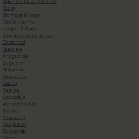
Huer, Vanter & Tørklæder
Bolig
Blomster & Vaser
Glas & Keramik
Tæpper & Puder
Smykkeæsker & Kasser
Skønhed
Hudpleje
Ansigtspleje
Dagcreme
Natcreme
Øjencreme
Serum
Peeling
Læbepleje
Renseprodukter
Masker
Kropspleje
Bodylotion
Bodyscrub
Sæbe