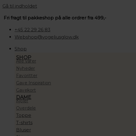
Gå til indholdet
Fri fragt til pakkeshop på alle ordrer fra 499,-
+45 22 29 26 83
Webshop@vogeliusglow.dk
Shop
SHOP
Alle varer
Nyheder
Favoritter
Gave Inspiration
Gavekort
DAME
Kjoler
Overdele
Toppe
T-shirts
Bluser