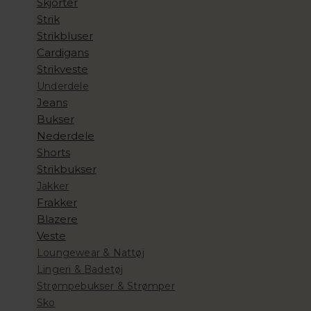
Skjorter
Strik
Strikbluser
Cardigans
Strikveste
Underdele
Jeans
Bukser
Nederdele
Shorts
Strikbukser
Jakker
Frakker
Blazere
Veste
Loungewear & Nattøj
Lingeri & Badetøj
Strømpebukser & Strømper
Sko