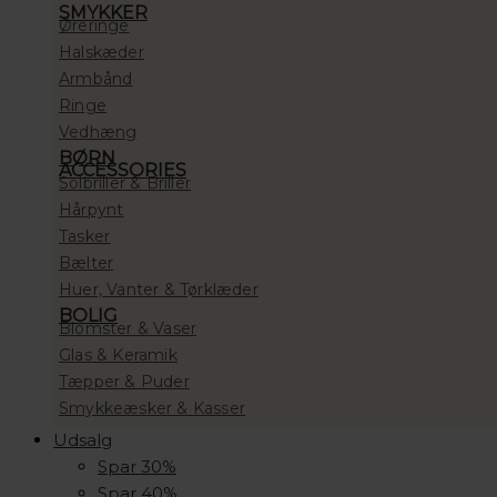
SMYKKER
Øreringe
Halskæder
Armbånd
Ringe
Vedhæng
BØRN
ACCESSORIES
Solbriller & Briller
Hårpynt
Tasker
Bælter
Huer, Vanter & Tørklæder
BOLIG
Blomster & Vaser
Glas & Keramik
Tæpper & Puder
Smykkeæsker & Kasser
Udsalg
Spar 30%
Spar 40%