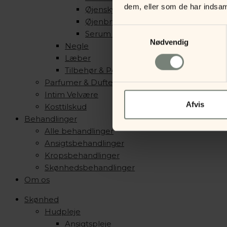
dem, eller som de har indsaml
Øjenskygge
Øjenbryn
Samtykkevalg
Serum & Primer
Nødvendig
Negle
Læber
Tilbehør & Pensler
Parfumer & Dufte
Intim Velvære
Afvis
Kosttilskud
Behandlinger
Alle behandlinger
Ansigtsbehandlinger
Kropsbehandlinger
Skønhedsbehandlinger
Om os
Skønhed
Hudpleje
Ansigtspleje