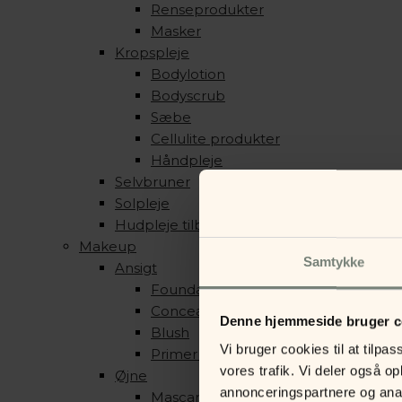
Renseprodukter
Masker
Kropspleje
Bodylotion
Bodyscrub
Sæbe
Cellulite produkter
Håndpleje
Selvbruner
Solpleje
Hudpleje tilbehør
Makeup
Samtykke
Ansigt
Foundation & Pudder
Concealer, Contour & Highlight
Denne hjemmeside bruger c
Blush
Vi bruger cookies til at tilpas
Primer & Setting Spray
vores trafik. Vi deler også 
Øjne
annonceringspartnere og anal
Mascara & Eyeliner