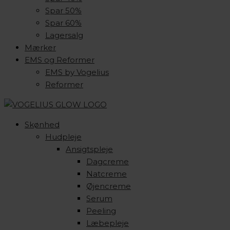
Spar 50%
Spar 60%
Lagersalg
Mærker
EMS og Reformer
EMS by Vogelius
Reformer
Skønhed
Hudpleje
Ansigtspleje
Dagcreme
Natcreme
Øjencreme
Serum
Peeling
Læbepleje