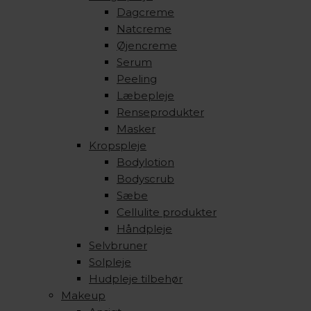
Dagcreme
Natcreme
Øjencreme
Serum
Peeling
Læbepleje
Renseprodukter
Masker
Kropspleje
Bodylotion
Bodyscrub
Sæbe
Cellulite produkter
Håndpleje
Selvbruner
Solpleje
Hudpleje tilbehør
Makeup