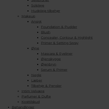
Selvbruner
Solpleje
Hudpleje tilbehør
Makeup
Ansigt
Foundation & Pudder
Blush
Concealer, Contour & Highlight
Primer & Setting Spray
Øjne
Mascara & Eyeliner
Øjenskygge
Øjenbryn
Serum & Primer
Negle
Læber
Tilbehør & Pensler
Intim Velvære
Parfumer & Dufte
Kosttilskud
Behandlinger