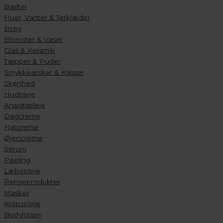
Bælter
Huer, Vanter & Tørklæder
Bolig
Blomster & Vaser
Glas & Keramik
Tæpper & Puder
Smykkeæsker & Kasser
Skønhed
Hudpleje
Ansigtspleje
Dagcreme
Natcreme
Øjencreme
Serum
Peeling
Læbepleje
Renseprodukter
Masker
Kropspleje
Bodylotion