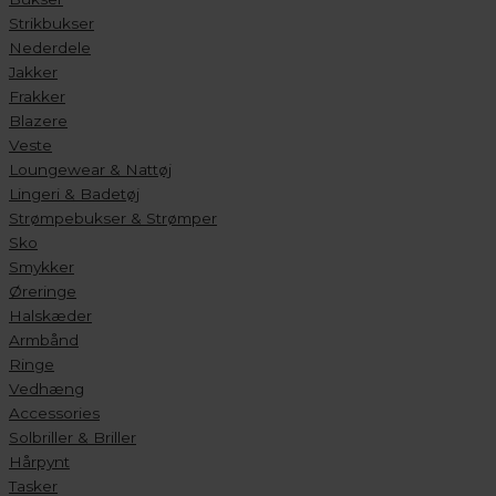
Strikbukser
Nederdele
Jakker
Frakker
Blazere
Veste
Loungewear & Nattøj
Lingeri & Badetøj
Strømpebukser & Strømper
Sko
Smykker
Øreringe
Halskæder
Armbånd
Ringe
Vedhæng
Accessories
Solbriller & Briller
Hårpynt
Tasker