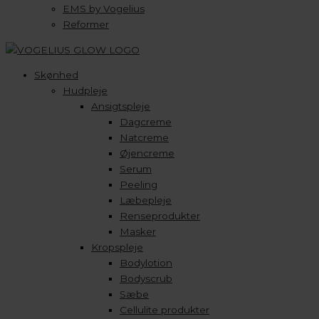
EMS by Vogelius
Reformer
Skønhed
Hudpleje
Ansigtspleje
Dagcreme
Natcreme
Øjencreme
Serum
Peeling
Læbepleje
Renseprodukter
Masker
Kropspleje
Bodylotion
Bodyscrub
Sæbe
Cellulite produkter