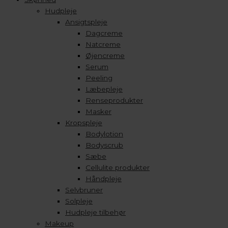
Hudpleje
Ansigtspleje
Dagcreme
Natcreme
Øjencreme
Serum
Peeling
Læbepleje
Renseprodukter
Masker
Kropspleje
Bodylotion
Bodyscrub
Sæbe
Cellulite produkter
Håndpleje
Selvbruner
Solpleje
Hudpleje tilbehør
Makeup