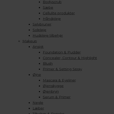
Bodyscrub
Sæbe
Cellulite produkter
Håndpleje
Selvbruner
Solpleje
Hudpleje tilbehør
Makeup
Ansigt
Foundation & Pudder
Concealer, Contour & Highlight
Blush
Primer & Setting Spray
Øjne
Mascara & Eyeliner
Øjenskygge
Øjenbryn
Serum & Primer
Negle
Læber
Tilbehør & Pensler