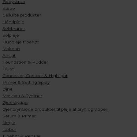
Bodyscrub
Sæbe
Cellulite produkter
Håndpleje
Selvbruner
Solpleje
Hudpleje tilbehør
Makeup
Ansigt
Foundation & Pudder
Blush
Concealer, Contour & Highlight
Primer & Setting Spray
Øjne
Mascara & Eyeliner
Øjenskygge
Øjenbryn
Gode produkter til pleje af bryn og vipper.
Serum & Primer
Negle
Læber
Tilbehør & Pensler