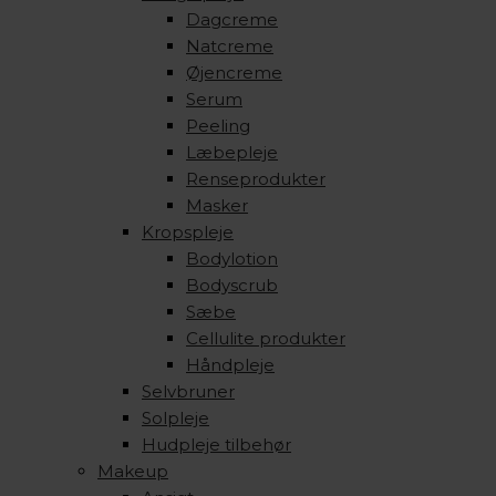
Dagcreme
Natcreme
Øjencreme
Serum
Peeling
Læbepleje
Renseprodukter
Masker
Kropspleje
Bodylotion
Bodyscrub
Sæbe
Cellulite produkter
Håndpleje
Selvbruner
Solpleje
Hudpleje tilbehør
Makeup