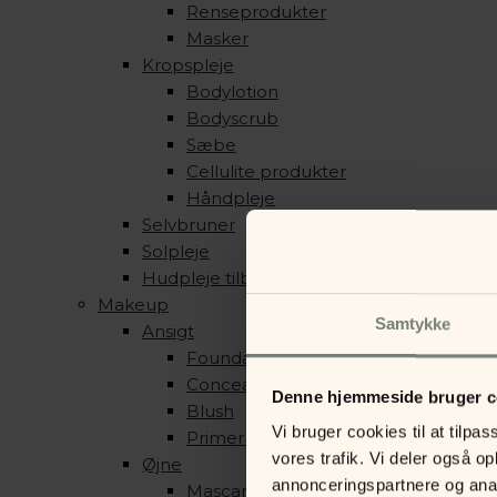
Renseprodukter
Masker
Kropspleje
Bodylotion
Bodyscrub
Sæbe
Cellulite produkter
Håndpleje
Selvbruner
Solpleje
Hudpleje tilbehør
Makeup
Samtykke
Ansigt
Foundation & Pudder
Concealer, Contour & Highlight
Denne hjemmeside bruger c
Blush
Vi bruger cookies til at tilpas
Primer & Setting Spray
vores trafik. Vi deler også 
Øjne
annonceringspartnere og anal
Mascara & Eyeliner