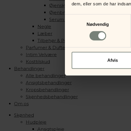
dem, eller som de har indsaml
Øjenskygge
Øjenbryn
Samtykkevalg
Serum & Primer
Nødvendig
Negle
Læber
Tilbehør & Pensler
Parfumer & Dufte
Intim Velvære
Afvis
Kosttilskud
Behandlinger
Alle behandlinger
Ansigtsbehandlinger
Kropsbehandlinger
Skønhedsbehandlinger
Om os
Skønhed
Hudpleje
Ansigtspleje