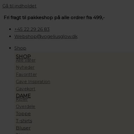
Gå til indholdet
Fri fragt til pakkeshop på alle ordrer fra 499,-
+45 22 29 26 83
Webshop@vogeliusglow.dk
Shop
SHOP
Alle varer
Nyheder
Favoritter
Gave Inspiration
Gavekort
DAME
Kjoler
Overdele
Toppe
T-shirts
Bluser