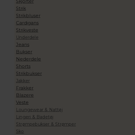
Skjorter
Strik
Strikbluser
Cardigans
Strikveste
Underdele
Jeans
Bukser
Nederdele
Shorts
Strikbukser
Jakker
Frakker
Blazere
Veste
Loungewear & Nattøj
Lingeri & Badetøj
Strømpebukser & Strømper
Sko