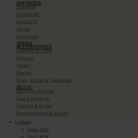
SMYKKER
Øreringe
Halskæder
Armbånd
Ringe
Vedhæng
BØRN
ACCESSORIES
Solbriller & Briller
Hårpynt
Tasker
Bælter
Huer, Vanter & Tørklæder
BOLIG
Blomster & Vaser
Glas & Keramik
Tæpper & Puder
Smykkeæsker & Kasser
Udsalg
Spar 30%
Spar 40%