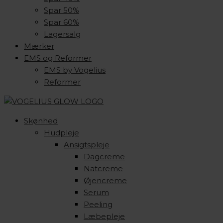
Spar 50%
Spar 60%
Lagersalg
Mærker
EMS og Reformer
EMS by Vogelius
Reformer
Skønhed
Hudpleje
Ansigtspleje
Dagcreme
Natcreme
Øjencreme
Serum
Peeling
Læbepleje