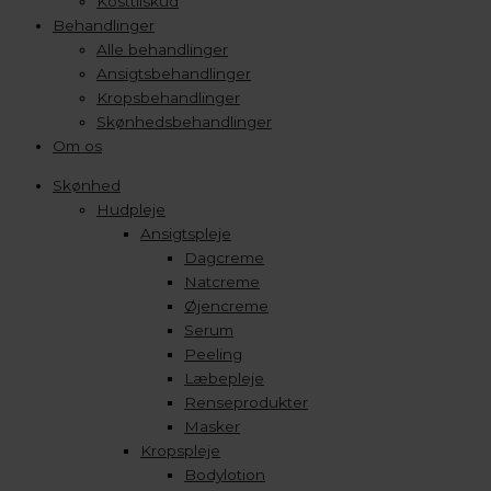
Kosttilskud
Behandlinger
Alle behandlinger
Ansigtsbehandlinger
Kropsbehandlinger
Skønhedsbehandlinger
Om os
Skønhed
Hudpleje
Ansigtspleje
Dagcreme
Natcreme
Øjencreme
Serum
Peeling
Læbepleje
Renseprodukter
Masker
Kropspleje
Bodylotion