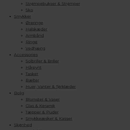
Strømpebukser & Strømper
Sko
Smykker
Øreringe
Halskæder
Armbånd
Ringe
Vedhæng
Accessories
Solbriller & Briller
Hårpynt
Tasker
Bælter
Huer, Vanter & Tørklæder
Bolig
Blomster & Vaser
Glas & Keramik
Tæpper & Puder
Smykkeæsker & Kasser
Skønhed