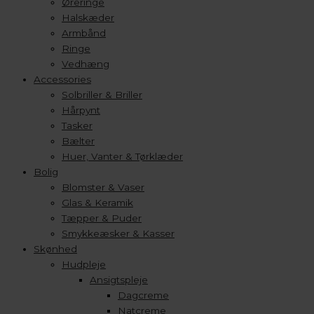
Øreringe
Halskæder
Armbånd
Ringe
Vedhæng
Accessories
Solbriller & Briller
Hårpynt
Tasker
Bælter
Huer, Vanter & Tørklæder
Bolig
Blomster & Vaser
Glas & Keramik
Tæpper & Puder
Smykkeæsker & Kasser
Skønhed
Hudpleje
Ansigtspleje
Dagcreme
Natcreme