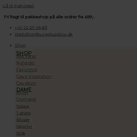
Gå til indholdet
Fri fragt til pakkeshop på alle ordrer fra 499,-
+45 22 29 26 83
Webshop@vogeliusglow.dk
Shop
SHOP
Alle varer
Nyheder
Favoritter
Gave Inspiration
Gavekort
DAME
Kjoler
Overdele
Toppe
T-shirts
Bluser
Skjorter
Strik