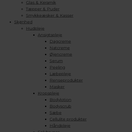
Glas & Keramik
Tæpper & Puder
Smykkeæsker & Kasser
Skønhed
Hudpleje
Ansigtspleje
Dagcreme
Natcreme
Øjencreme
Serum
Peeling
Læbepleje
Renseprodukter
Masker
Kropspleje
Bodylotion
Bodyscrub
Sæbe
Cellulite produkter
Håndpleje