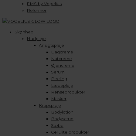
EMS by Vogelius
Reformer
Skønhed
Hudpleje
Ansigtspleje
Dagcreme
Natcreme
Øjencreme
Serum
Peeling
Læbepleje
Renseprodukter
Masker
Kropspleje
Bodylotion
Bodyscrub
Sæbe
Cellulite produkter