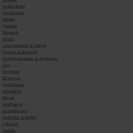
Strikbukser
Nederdele
Jakker
Frakker
Blazere
Veste
Loungewear & Nattøj
Lingeri & Badetøj
Strømpebukser & Strømper
Sko
Smykker
Øreringe
Halskæder
Armbånd
Ringe
Vedhæng
Accessories
Solbriller & Briller
Hårpynt
Tasker