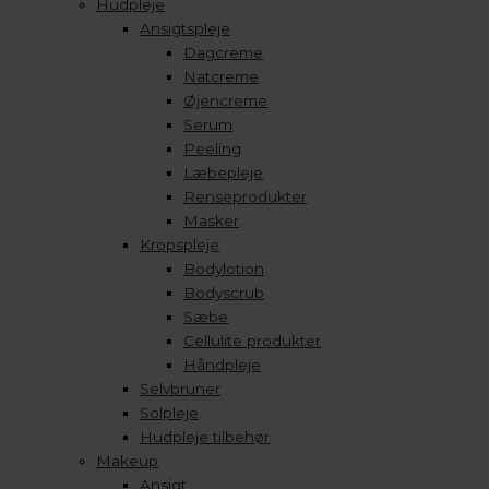
Hudpleje
Ansigtspleje
Dagcreme
Natcreme
Øjencreme
Serum
Peeling
Læbepleje
Renseprodukter
Masker
Kropspleje
Bodylotion
Bodyscrub
Sæbe
Cellulite produkter
Håndpleje
Selvbruner
Solpleje
Hudpleje tilbehør
Makeup
Ansigt