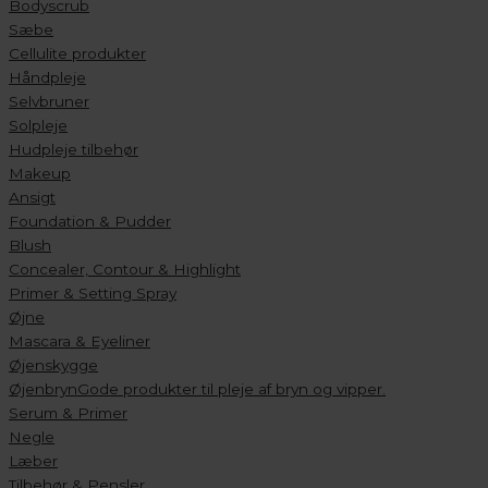
Bodyscrub
Sæbe
Cellulite produkter
Håndpleje
Selvbruner
Solpleje
Hudpleje tilbehør
Makeup
Ansigt
Foundation & Pudder
Blush
Concealer, Contour & Highlight
Primer & Setting Spray
Øjne
Mascara & Eyeliner
Øjenskygge
Øjenbryn
Gode produkter til pleje af bryn og vipper.
Serum & Primer
Negle
Læber
Tilbehør & Pensler