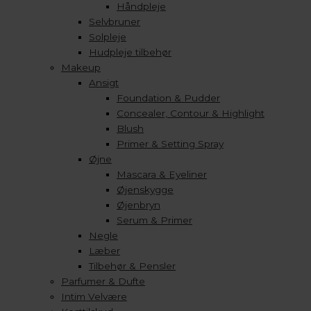
Håndpleje
Selvbruner
Solpleje
Hudpleje tilbehør
Makeup
Ansigt
Foundation & Pudder
Concealer, Contour & Highlight
Blush
Primer & Setting Spray
Øjne
Mascara & Eyeliner
Øjenskygge
Øjenbryn
Serum & Primer
Negle
Læber
Tilbehør & Pensler
Parfumer & Dufte
Intim Velvære