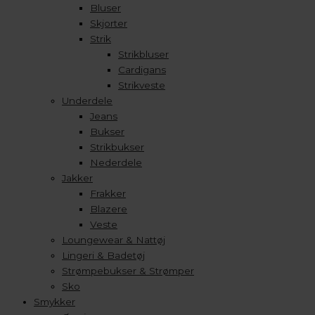
Bluser
Skjorter
Strik
Strikbluser
Cardigans
Strikveste
Underdele
Jeans
Bukser
Strikbukser
Nederdele
Jakker
Frakker
Blazere
Veste
Loungewear & Nattøj
Lingeri & Badetøj
Strømpebukser & Strømper
Sko
Smykker