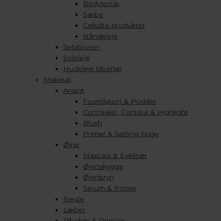
Bodyscrub
Sæbe
Cellulite produkter
Håndpleje
Selvbruner
Solpleje
Hudpleje tilbehør
Makeup
Ansigt
Foundation & Pudder
Concealer, Contour & Highlight
Blush
Primer & Setting Spray
Øjne
Mascara & Eyeliner
Øjenskygge
Øjenbryn
Serum & Primer
Negle
Læber
Tilbehør & Pensler