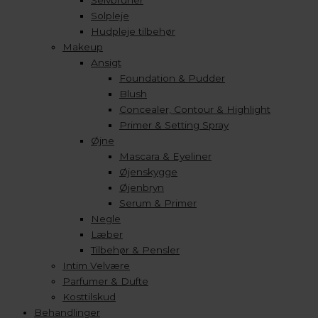
Selvbruner
Solpleje
Hudpleje tilbehør
Makeup
Ansigt
Foundation & Pudder
Blush
Concealer, Contour & Highlight
Primer & Setting Spray
Øjne
Mascara & Eyeliner
Øjenskygge
Øjenbryn
Serum & Primer
Negle
Læber
Tilbehør & Pensler
Intim Velvære
Parfumer & Dufte
Kosttilskud
Behandlinger