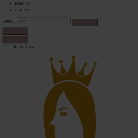
Brands
Om os
Søg …
0,00
kr.
0
Kurv