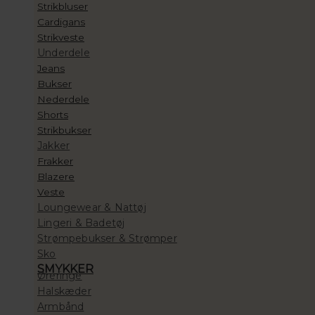
Strikbluser
Cardigans
Strikveste
Underdele
Jeans
Bukser
Nederdele
Shorts
Strikbukser
Jakker
Frakker
Blazere
Veste
Loungewear & Nattøj
Lingeri & Badetøj
Strømpebukser & Strømper
Sko
SMYKKER
Øreringe
Halskæder
Armbånd