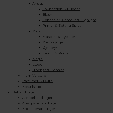
Ansigt
Foundation & Pudder
Blush
Concealer, Contour & Highlight
Primer & Setting Spray
Øjne
Mascara & Eyeliner
Øjenskygge
Øjenbryn
Serum & Primer
Negle
Læber
Tilbehør & Pensler
Intim Velvære
Parfumer & Dufte
Kosttilskud
Behandlinger
Alle behandlinger
Ansigtsbehandlinger
Kropsbehandlinger