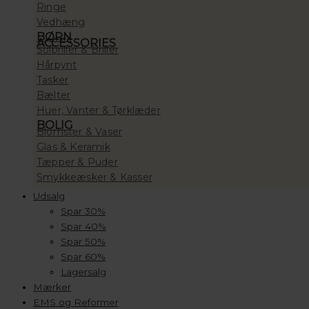
Ringe
Vedhæng
BØRN
ACCESSORIES
Solbriller & Briller
Hårpynt
Tasker
Bælter
Huer, Vanter & Tørklæder
BOLIG
Blomster & Vaser
Glas & Keramik
Tæpper & Puder
Smykkeæsker & Kasser
Udsalg
Spar 30%
Spar 40%
Spar 50%
Spar 60%
Lagersalg
Mærker
EMS og Reformer