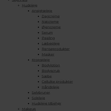
Hudpleje
Ansigtspleje
Dagcreme
Natcreme
Øjencreme
Serum
Peeling
Læbepleje
Renseprodukter
Masker
Kropspleje
Bodylotion
Bodyscrub
Sæbe
Cellulite produkter
Håndpleje
Selvbruner
Solpleje
Hudpleje tilbehør
Makeup