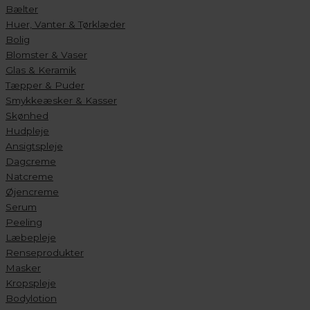
Bælter
Huer, Vanter & Tørklæder
Bolig
Blomster & Vaser
Glas & Keramik
Tæpper & Puder
Smykkeæsker & Kasser
Skønhed
Hudpleje
Ansigtspleje
Dagcreme
Natcreme
Øjencreme
Serum
Peeling
Læbepleje
Renseprodukter
Masker
Kropspleje
Bodylotion