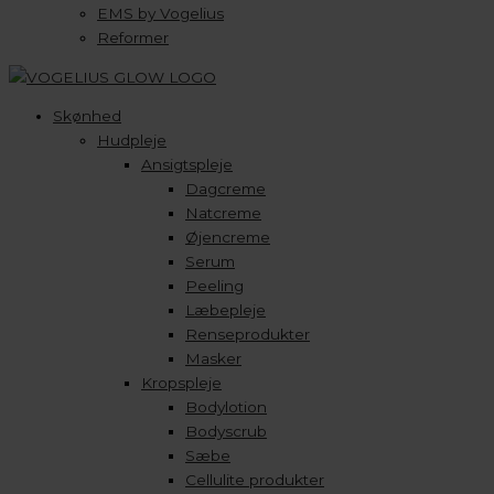
EMS by Vogelius
Reformer
Skønhed
Hudpleje
Ansigtspleje
Dagcreme
Natcreme
Øjencreme
Serum
Peeling
Læbepleje
Renseprodukter
Masker
Kropspleje
Bodylotion
Bodyscrub
Sæbe
Cellulite produkter