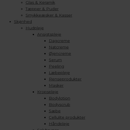
Glas & Keramik
Tæpper & Puder
Smykkeæsker & Kasser
Skønhed
Hudpleje
Ansigtspleje
Dagcreme
Natcreme
Øjencreme
Serum
Peeling
Læbepleje
Renseprodukter
Masker
Kropspleje
Bodylotion
Bodyscrub
Sæbe
Cellulite produkter
Håndpleje