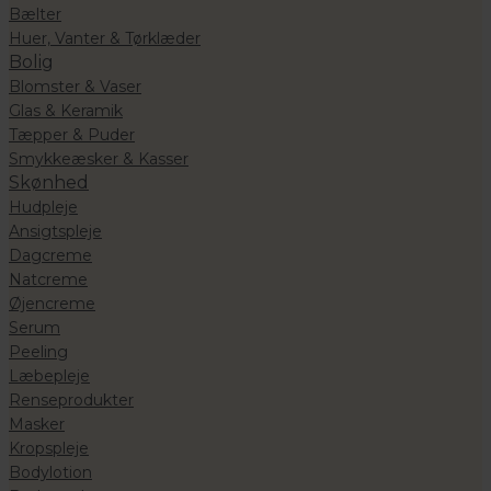
Bælter
Huer, Vanter & Tørklæder
Bolig
Blomster & Vaser
Glas & Keramik
Tæpper & Puder
Smykkeæsker & Kasser
Skønhed
Hudpleje
Ansigtspleje
Dagcreme
Natcreme
Øjencreme
Serum
Peeling
Læbepleje
Renseprodukter
Masker
Kropspleje
Bodylotion