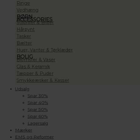
Ringe
Vedhæng
BØRN
ACCESSORIES
Solbriller & Briller
Hårpynt
Tasker
Bælter
Huer, Vanter & Tørklæder
BOLIG
Blomster & Vaser
Glas & Keramik
Tæpper & Puder
Smykkeæsker & Kasser
Udsalg
Spar 30%
Spar 40%
Spar 50%
Spar 60%
Lagersalg
Mærker
EMS og Reformer