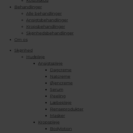
Kosttilskud
Behandlinger
Alle behandlinger
Ansigtsbehandlinger
Kropsbehandlinger
Skønhedsbehandlinger
Om os
Skønhed
Hudpleje
Ansigtspleje
Dagcreme
Natcreme
Øjencreme
Serum
Peeling
Læbepleje
Renseprodukter
Masker
Kropspleje
Bodylotion