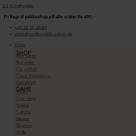
Gå til indholdet
Fri fragt til pakkeshop på alle ordrer fra 499,-
+45 22 29 26 83
Webshop@vogeliusglow.dk
Shop
SHOP
Alle varer
Nyheder
Favoritter
Gave Inspiration
Gavekort
DAME
Kjoler
Overdele
Toppe
T-shirts
Bluser
Skjorter
Strik