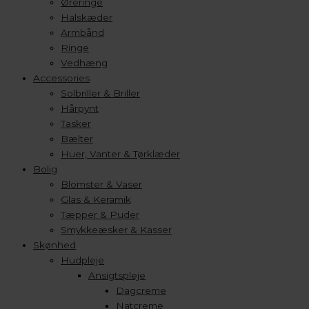
Øreringe
Halskæder
Armbånd
Ringe
Vedhæng
Accessories
Solbriller & Briller
Hårpynt
Tasker
Bælter
Huer, Vanter & Tørklæder
Bolig
Blomster & Vaser
Glas & Keramik
Tæpper & Puder
Smykkeæsker & Kasser
Skønhed
Hudpleje
Ansigtspleje
Dagcreme
Natcreme