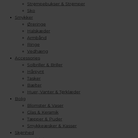
Strømpebukser & Strømper
Sko
Smykker
Øreringe
Halskæder
Armbånd
Ringe
Vedhæng
Accessories
Solbriller & Briller
Hårpynt
Tasker
Bælter
Huer, Vanter & Tørklæder
Bolig
Blomster & Vaser
Glas & Keramik
Tæpper & Puder
Smykkeæsker & Kasser
Skønhed