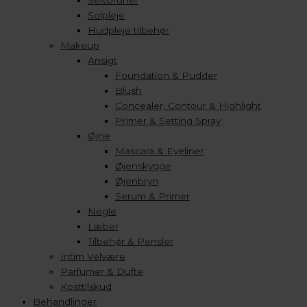
Selvbruner
Solpleje
Hudpleje tilbehør
Makeup
Ansigt
Foundation & Pudder
Blush
Concealer, Contour & Highlight
Primer & Setting Spray
Øjne
Mascara & Eyeliner
Øjenskygge
Øjenbryn
Serum & Primer
Negle
Læber
Tilbehør & Pensler
Intim Velvære
Parfumer & Dufte
Kosttilskud
Behandlinger