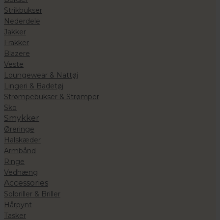
Strikbukser
Nederdele
Jakker
Frakker
Blazere
Veste
Loungewear & Nattøj
Lingeri & Badetøj
Strømpebukser & Strømper
Sko
Smykker
Øreringe
Halskæder
Armbånd
Ringe
Vedhæng
Accessories
Solbriller & Briller
Hårpynt
Tasker