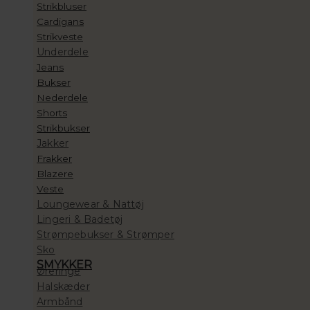
Strikbluser
Cardigans
Strikveste
Underdele
Jeans
Bukser
Nederdele
Shorts
Strikbukser
Jakker
Frakker
Blazere
Veste
Loungewear & Nattøj
Lingeri & Badetøj
Strømpebukser & Strømper
Sko
SMYKKER
Øreringe
Halskæder
Armbånd