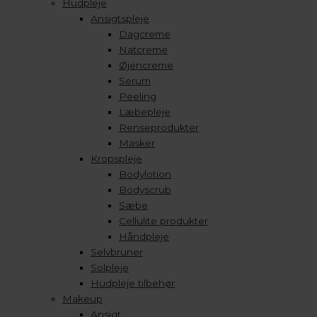
Hudpleje
Ansigtspleje
Dagcreme
Natcreme
Øjencreme
Serum
Peeling
Læbepleje
Renseprodukter
Masker
Kropspleje
Bodylotion
Bodyscrub
Sæbe
Cellulite produkter
Håndpleje
Selvbruner
Solpleje
Hudpleje tilbehør
Makeup
Ansigt