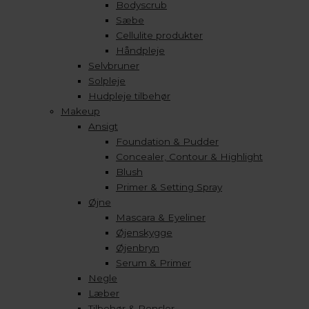
Bodyscrub
Sæbe
Cellulite produkter
Håndpleje
Selvbruner
Solpleje
Hudpleje tilbehør
Makeup
Ansigt
Foundation & Pudder
Concealer, Contour & Highlight
Blush
Primer & Setting Spray
Øjne
Mascara & Eyeliner
Øjenskygge
Øjenbryn
Serum & Primer
Negle
Læber
Tilbehør & Pensler