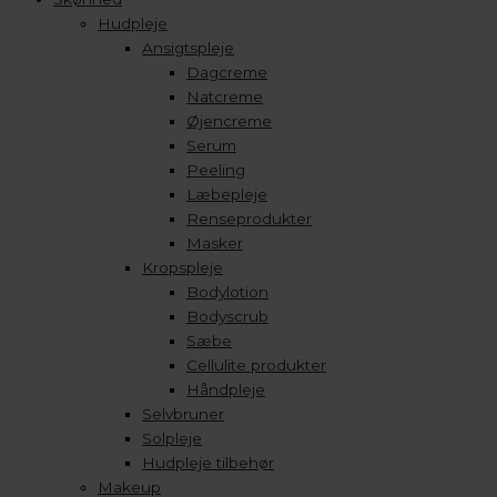
Hudpleje
Ansigtspleje
Dagcreme
Natcreme
Øjencreme
Serum
Peeling
Læbepleje
Renseprodukter
Masker
Kropspleje
Bodylotion
Bodyscrub
Sæbe
Cellulite produkter
Håndpleje
Selvbruner
Solpleje
Hudpleje tilbehør
Makeup