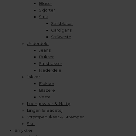
Bluser
Skjorter
Strik
Strikbluser
Cardigans
Strikveste
Underdele
Jeans
Bukser
Strikbukser
Nederdele
Jakker
Frakker
Blazere
Veste
Loungewear & Nattøj
Lingeri & Badetøj
Strømpebukser & Strømper
Sko
Smykker