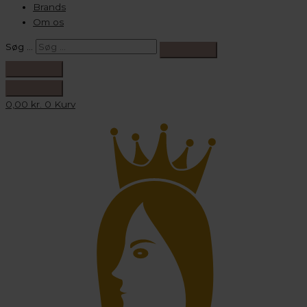
Brands
Om os
Søg …
0,00
kr.
0
Kurv