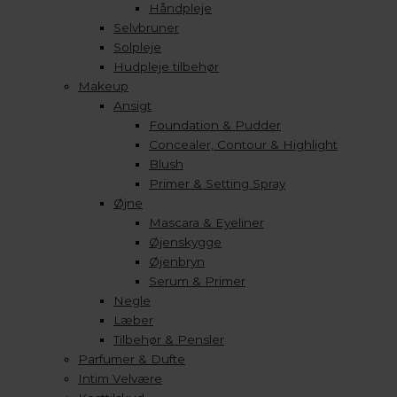
Håndpleje
Selvbruner
Solpleje
Hudpleje tilbehør
Makeup
Ansigt
Foundation & Pudder
Concealer, Contour & Highlight
Blush
Primer & Setting Spray
Øjne
Mascara & Eyeliner
Øjenskygge
Øjenbryn
Serum & Primer
Negle
Læber
Tilbehør & Pensler
Parfumer & Dufte
Intim Velvære