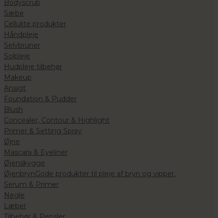
Bodyscrub
Sæbe
Cellulite produkter
Håndpleje
Selvbruner
Solpleje
Hudpleje tilbehør
Makeup
Ansigt
Foundation & Pudder
Blush
Concealer, Contour & Highlight
Primer & Setting Spray
Øjne
Mascara & Eyeliner
Øjenskygge
Øjenbryn
Gode produkter til pleje af bryn og vipper.
Serum & Primer
Negle
Læber
Tilbehør & Pensler