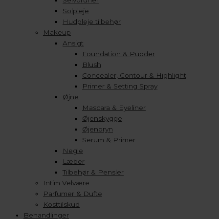
Selvbruner
Solpleje
Hudpleje tilbehør
Makeup
Ansigt
Foundation & Pudder
Blush
Concealer, Contour & Highlight
Primer & Setting Spray
Øjne
Mascara & Eyeliner
Øjenskygge
Øjenbryn
Serum & Primer
Negle
Læber
Tilbehør & Pensler
Intim Velvære
Parfumer & Dufte
Kosttilskud
Behandlinger