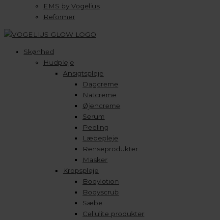
EMS by Vogelius
Reformer
Skønhed
Hudpleje
Ansigtspleje
Dagcreme
Natcreme
Øjencreme
Serum
Peeling
Læbepleje
Renseprodukter
Masker
Kropspleje
Bodylotion
Bodyscrub
Sæbe
Cellulite produkter