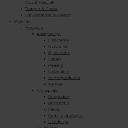
Glas & Keramik
Tæpper & Puder
Smykkeæsker & Kasser
Skønhed
Hudpleje
Ansigtspleje
Dagcreme
Natcreme
Øjencreme
Serum
Peeling
Læbepleje
Renseprodukter
Masker
Kropspleje
Bodylotion
Bodyscrub
Sæbe
Cellulite produkter
Håndpleje