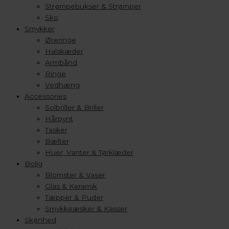
Strømpebukser & Strømper
Sko
Smykker
Øreringe
Halskæder
Armbånd
Ringe
Vedhæng
Accessories
Solbriller & Briller
Hårpynt
Tasker
Bælter
Huer, Vanter & Tørklæder
Bolig
Blomster & Vaser
Glas & Keramik
Tæpper & Puder
Smykkeæsker & Kasser
Skønhed