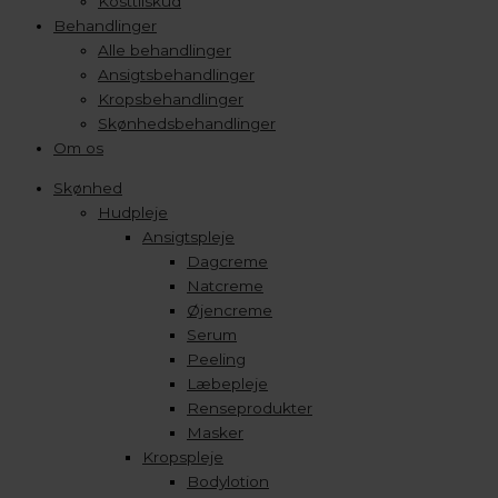
Kosttilskud
Behandlinger
Alle behandlinger
Ansigtsbehandlinger
Kropsbehandlinger
Skønhedsbehandlinger
Om os
Skønhed
Hudpleje
Ansigtspleje
Dagcreme
Natcreme
Øjencreme
Serum
Peeling
Læbepleje
Renseprodukter
Masker
Kropspleje
Bodylotion