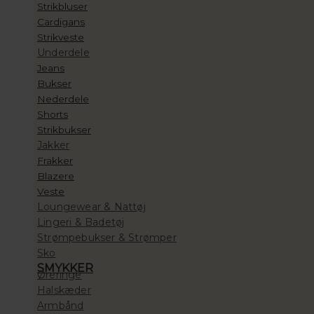
Strikbluser
Cardigans
Strikveste
Underdele
Jeans
Bukser
Nederdele
Shorts
Strikbukser
Jakker
Frakker
Blazere
Veste
Loungewear & Nattøj
Lingeri & Badetøj
Strømpebukser & Strømper
Sko
SMYKKER
Øreringe
Halskæder
Armbånd