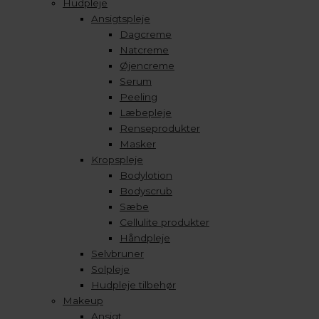
Hudpleje
Ansigtspleje
Dagcreme
Natcreme
Øjencreme
Serum
Peeling
Læbepleje
Renseprodukter
Masker
Kropspleje
Bodylotion
Bodyscrub
Sæbe
Cellulite produkter
Håndpleje
Selvbruner
Solpleje
Hudpleje tilbehør
Makeup
Ansigt