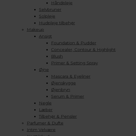
Håndpleje
Selvbruner
Solpleje
Hudpleje tilbehør
Makeup
Ansigt
Foundation & Pudder
Concealer, Contour & Highlight
Blush
Primer & Setting Spray
Øjne
Mascara & Eyeliner
Øjenskygge
Øjenbryn
Serum & Primer
Negle
Læber
Tilbehør & Pensler
Parfumer & Dufte
Intim Velvære