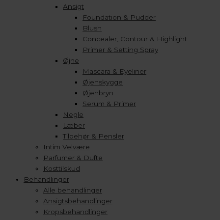
Ansigt
Foundation & Pudder
Blush
Concealer, Contour & Highlight
Primer & Setting Spray
Øjne
Mascara & Eyeliner
Øjenskygge
Øjenbryn
Serum & Primer
Negle
Læber
Tilbehør & Pensler
Intim Velvære
Parfumer & Dufte
Kosttilskud
Behandlinger
Alle behandlinger
Ansigtsbehandlinger
Kropsbehandlinger