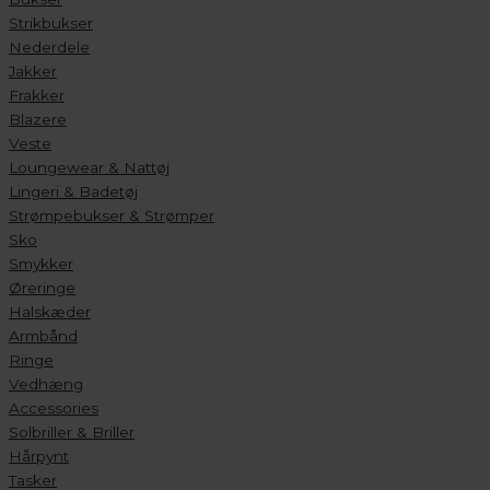
Strikbukser
Nederdele
Jakker
Frakker
Blazere
Veste
Loungewear & Nattøj
Lingeri & Badetøj
Strømpebukser & Strømper
Sko
Smykker
Øreringe
Halskæder
Armbånd
Ringe
Vedhæng
Accessories
Solbriller & Briller
Hårpynt
Tasker