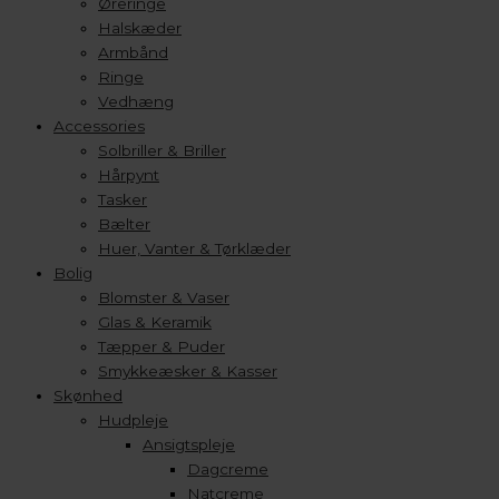
Øreringe
Halskæder
Armbånd
Ringe
Vedhæng
Accessories
Solbriller & Briller
Hårpynt
Tasker
Bælter
Huer, Vanter & Tørklæder
Bolig
Blomster & Vaser
Glas & Keramik
Tæpper & Puder
Smykkeæsker & Kasser
Skønhed
Hudpleje
Ansigtspleje
Dagcreme
Natcreme