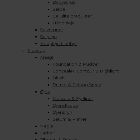
Bodyscrub
Sæbe
Cellulite produkter
Håndpleje
Selvbruner
Solpleje
Hudpleje tilbehør
Makeup
Ansigt
Foundation & Pudder
Concealer, Contour & Highlight
Blush
Primer & Setting Spray
Øjne
Mascara & Eyeliner
Øjenskygge
Øjenbryn
Serum & Primer
Negle
Læber
Tilbehør & Pensler