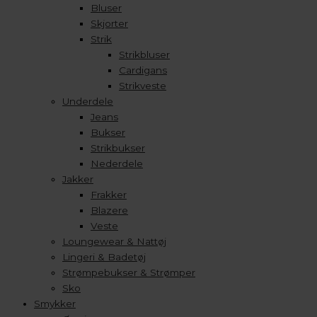
Bluser
Skjorter
Strik
Strikbluser
Cardigans
Strikveste
Underdele
Jeans
Bukser
Strikbukser
Nederdele
Jakker
Frakker
Blazere
Veste
Loungewear & Nattøj
Lingeri & Badetøj
Strømpebukser & Strømper
Sko
Smykker