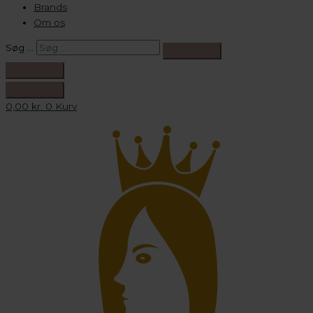
Brands
Om os
Søg …
0,00
kr.
0
Kurv