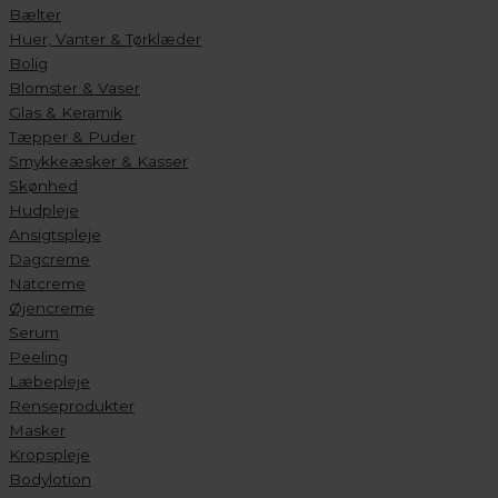
Bælter
Huer, Vanter & Tørklæder
Bolig
Blomster & Vaser
Glas & Keramik
Tæpper & Puder
Smykkeæsker & Kasser
Skønhed
Hudpleje
Ansigtspleje
Dagcreme
Natcreme
Øjencreme
Serum
Peeling
Læbepleje
Renseprodukter
Masker
Kropspleje
Bodylotion