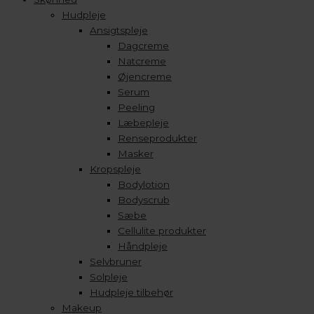
Hudpleje
Ansigtspleje
Dagcreme
Natcreme
Øjencreme
Serum
Peeling
Læbepleje
Renseprodukter
Masker
Kropspleje
Bodylotion
Bodyscrub
Sæbe
Cellulite produkter
Håndpleje
Selvbruner
Solpleje
Hudpleje tilbehør
Makeup