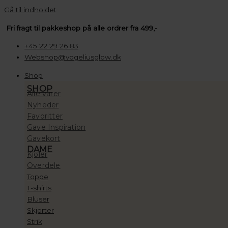
Gå til indholdet
Fri fragt til pakkeshop på alle ordrer fra 499,-
+45 22 29 26 83
Webshop@vogeliusglow.dk
Shop
SHOP
Alle varer
Nyheder
Favoritter
Gave Inspiration
Gavekort
DAME
Kjoler
Overdele
Toppe
T-shirts
Bluser
Skjorter
Strik