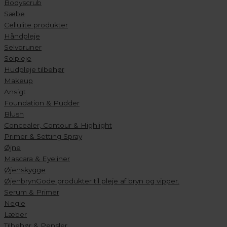
Bodyscrub
Sæbe
Cellulite produkter
Håndpleje
Selvbruner
Solpleje
Hudpleje tilbehør
Makeup
Ansigt
Foundation & Pudder
Blush
Concealer, Contour & Highlight
Primer & Setting Spray
Øjne
Mascara & Eyeliner
Øjenskygge
Øjenbryn
Gode produkter til pleje af bryn og vipper.
Serum & Primer
Negle
Læber
Tilbehør & Pensler