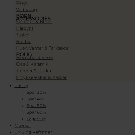
Ringe
Vedhæng
BØRN
ACCESSORIES
Solbriller & Briller
Hårpynt
Tasker
Bælter
Huer, Vanter & Tørklæder
BOLIG
Blomster & Vaser
Glas & Keramik
Tæpper & Puder
Smykkeæsker & Kasser
Udsalg
Spar 30%
Spar 40%
Spar 50%
Spar 60%
Lagersalg
Mærker
EMS og Reformer