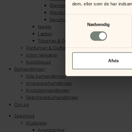
dem, eller som de har indsaml
Øjenskygge
Øjenbryn
Samtykkevalg
Serum & Primer
Nødvendig
Negle
Læber
Tilbehør & Pensler
Parfumer & Dufte
Intim Velvære
Afvis
Kosttilskud
Behandlinger
Alle behandlinger
Ansigtsbehandlinger
Kropsbehandlinger
Skønhedsbehandlinger
Om os
Skønhed
Hudpleje
Ansigtspleje