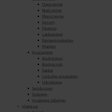
Dagcreme
Natcreme
Øjencreme
Serum
Peeling
Læbepleje
Renseprodukter
Masker
Kropspleje
Bodylotion
Bodyscrub
Sæbe
Cellulite produkter
Håndpleje
Selvbruner
Solpleje
Hudpleje tilbehør
Makeup