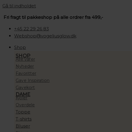
Gå til indholdet
Fri fragt til pakkeshop på alle ordrer fra 499,-
+45 22 29 26 83
Webshop@vogeliusglow.dk
Shop
SHOP
Alle varer
Nyheder
Favoritter
Gave Inspiration
Gavekort
DAME
Kjoler
Overdele
Toppe
T-shirts
Bluser