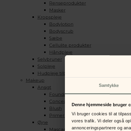
Renseprodukter
Masker
Kropspleje
Bodylotion
Bodyscrub
Sæbe
Cellulite produkter
Håndpleje
Selvbruner
Solpleje
Hudpleje tilbehør
Makeup
Samtykke
Ansigt
Foundation & Pudder
Concealer, Contour & Highlight
Denne hjemmeside bruger c
Blush
Vi bruger cookies til at tilpas
Primer & Setting Spray
vores trafik. Vi deler også 
Øjne
annonceringspartnere og anal
Mascara & Eyeliner