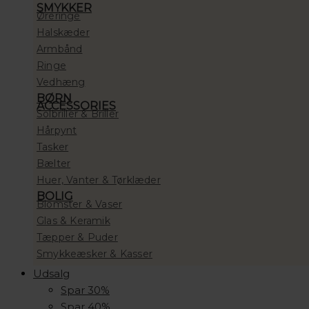
SMYKKER
Øreringe
Halskæder
Armbånd
Ringe
Vedhæng
BØRN
ACCESSORIES
Solbriller & Briller
Hårpynt
Tasker
Bælter
Huer, Vanter & Tørklæder
BOLIG
Blomster & Vaser
Glas & Keramik
Tæpper & Puder
Smykkeæsker & Kasser
Udsalg
Spar 30%
Spar 40%