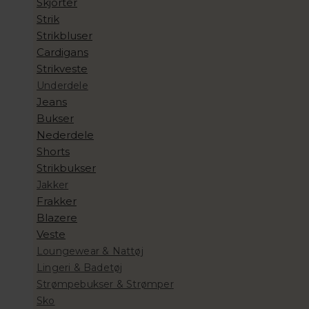
Skjorter
Strik
Strikbluser
Cardigans
Strikveste
Underdele
Jeans
Bukser
Nederdele
Shorts
Strikbukser
Jakker
Frakker
Blazere
Veste
Loungewear & Nattøj
Lingeri & Badetøj
Strømpebukser & Strømper
Sko