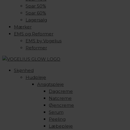
Spar 50%
Spar 60%
Lagersalg
Mærker
EMS og Reformer
EMS by Vogelius
Reformer
Skønhed
Hudpleje
Ansigtspleje
Dagcreme
Natcreme
Øjencreme
Serum
Peeling
Læbepleje