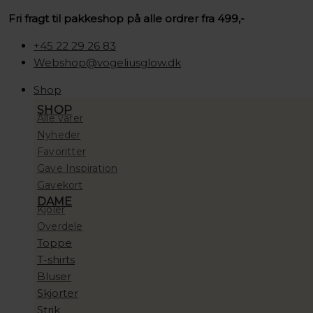
Gå
Søg
Søg
Søg
Søg
Søg
Sorteret
Prisinterval:
Fri fragt til pakkeshop på alle ordrer fra 499,-
til
…
…
…
efter:
efter:
efter
100,00 kr.
indholdet
seneste
til
+45 22 29 26 83
10.000,00 kr.
Webshop@vogeliusglow.dk
Shop
SHOP
Alle varer
Nyheder
Favoritter
Gave Inspiration
Gavekort
DAME
Kjoler
Overdele
Toppe
T-shirts
Bluser
Skjorter
Strik