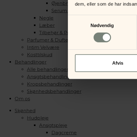
Øjenbryn
dem, eller som de har indsaml
Serum & Primer
Negle
Samtykkevalg
Læber
Nødvendig
Tilbehør & Pensler
Parfumer & Dufte
Intim Velvære
Kosttilskud
Behandlinger
Afvis
Alle behandlinger
Ansigtsbehandlinger
Kropsbehandlinger
Skønhedsbehandlinger
Om os
Skønhed
Hudpleje
Ansigtspleje
Dagcreme