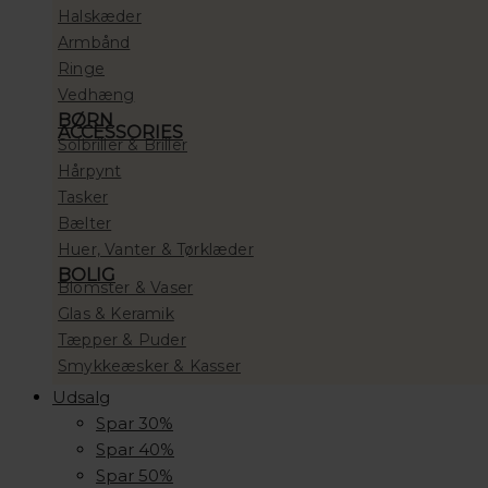
Halskæder
Armbånd
Ringe
Vedhæng
BØRN
ACCESSORIES
Solbriller & Briller
Hårpynt
Tasker
Bælter
Huer, Vanter & Tørklæder
BOLIG
Blomster & Vaser
Glas & Keramik
Tæpper & Puder
Smykkeæsker & Kasser
Udsalg
Spar 30%
Spar 40%
Spar 50%