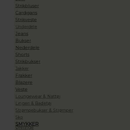
Strikbluser
Cardigans
Strikveste
Underdele
Jeans
Bukser
Nederdele
Shorts
Strikbukser
Jakker
Frakker
Blazere
Veste
Loungewear & Nattøj
Lingeri & Badetøj
Strømpebukser & Strømper
Sko
SMYKKER
Øreringe