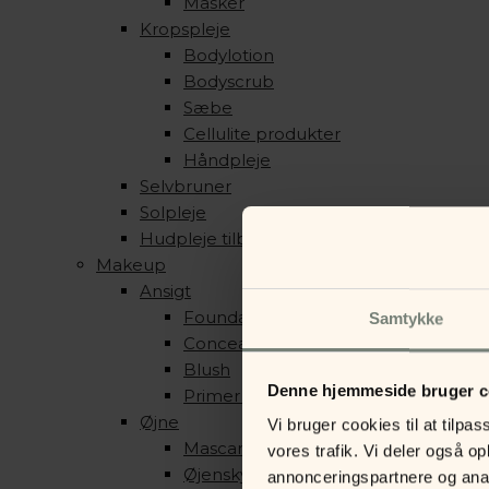
Masker
Kropspleje
Bodylotion
Bodyscrub
Sæbe
Cellulite produkter
Håndpleje
Selvbruner
Solpleje
Hudpleje tilbehør
Makeup
Ansigt
Foundation & Pudder
Samtykke
Concealer, Contour & Highlight
Blush
Denne hjemmeside bruger c
Primer & Setting Spray
Øjne
Vi bruger cookies til at tilpas
Mascara & Eyeliner
vores trafik. Vi deler også 
Øjenskygge
annonceringspartnere og anal