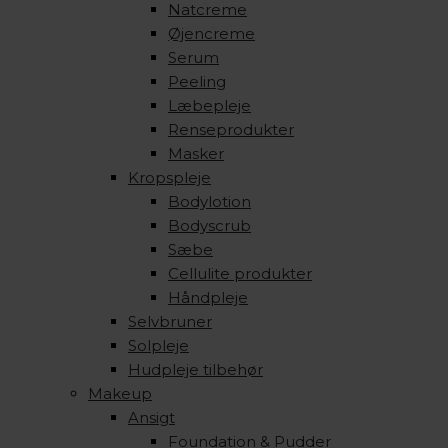
Natcreme
Øjencreme
Serum
Peeling
Læbepleje
Renseprodukter
Masker
Kropspleje
Bodylotion
Bodyscrub
Sæbe
Cellulite produkter
Håndpleje
Selvbruner
Solpleje
Hudpleje tilbehør
Makeup
Ansigt
Foundation & Pudder