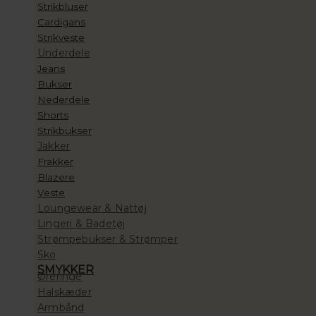
Strikbluser
Cardigans
Strikveste
Underdele
Jeans
Bukser
Nederdele
Shorts
Strikbukser
Jakker
Frakker
Blazere
Veste
Loungewear & Nattøj
Lingeri & Badetøj
Strømpebukser & Strømper
Sko
SMYKKER
Øreringe
Halskæder
Armbånd