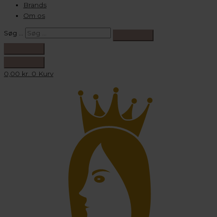
Brands
Om os
Søg …
0,00
kr.
0
Kurv