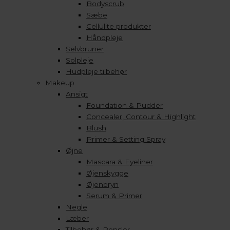
Bodyscrub
Sæbe
Cellulite produkter
Håndpleje
Selvbruner
Solpleje
Hudpleje tilbehør
Makeup
Ansigt
Foundation & Pudder
Concealer, Contour & Highlight
Blush
Primer & Setting Spray
Øjne
Mascara & Eyeliner
Øjenskygge
Øjenbryn
Serum & Primer
Negle
Læber
Tilbehør & Pensler