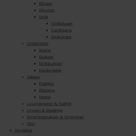
Bluser
Skjorter
Strik
Strikbluser
Cardigans
Strikveste
Underdele
Jeans
Bukser
Strikbukser
Nederdele
Jakker
Frakker
Blazere
Veste
Loungewear & Nattøj
Lingeri & Badetøj
Strømpebukser & Strømper
Sko
Smykker