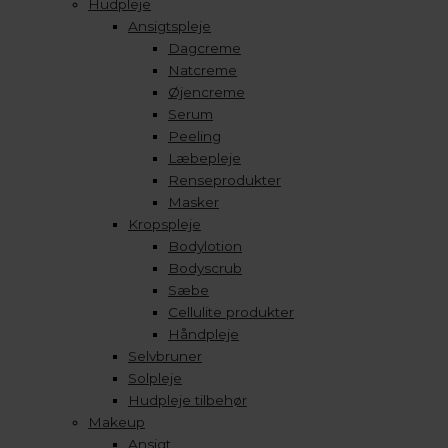
Hudpleje
Ansigtspleje
Dagcreme
Natcreme
Øjencreme
Serum
Peeling
Læbepleje
Renseprodukter
Masker
Kropspleje
Bodylotion
Bodyscrub
Sæbe
Cellulite produkter
Håndpleje
Selvbruner
Solpleje
Hudpleje tilbehør
Makeup
Ansigt