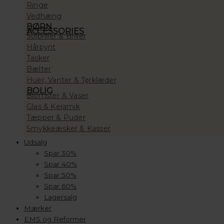
Ringe
Vedhæng
BØRN
ACCESSORIES
Solbriller & Briller
Hårpynt
Tasker
Bælter
Huer, Vanter & Tørklæder
BOLIG
Blomster & Vaser
Glas & Keramik
Tæpper & Puder
Smykkeæsker & Kasser
Udsalg
Spar 30%
Spar 40%
Spar 50%
Spar 60%
Lagersalg
Mærker
EMS og Reformer