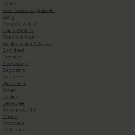
Bælter
Huer, Vanter & Tørklæder
Bolig
Blomster & Vaser
Glas & Keramik
Tæpper & Puder
Smykkeæsker & Kasser
Skønhed
Hudpleje
Ansigtspleje
Dagcreme
Natcreme
Øjencreme
Serum
Peeling
Læbepleje
Renseprodukter
Masker
Kropspleje
Bodylotion