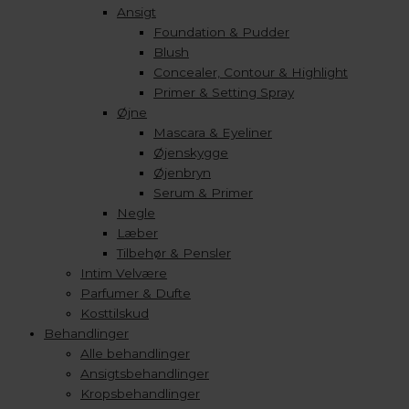
Ansigt
Foundation & Pudder
Blush
Concealer, Contour & Highlight
Primer & Setting Spray
Øjne
Mascara & Eyeliner
Øjenskygge
Øjenbryn
Serum & Primer
Negle
Læber
Tilbehør & Pensler
Intim Velvære
Parfumer & Dufte
Kosttilskud
Behandlinger
Alle behandlinger
Ansigtsbehandlinger
Kropsbehandlinger