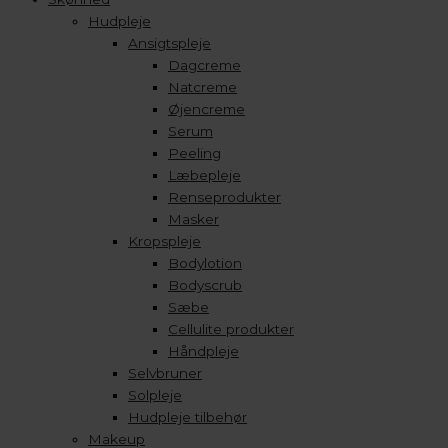
Hudpleje
Ansigtspleje
Dagcreme
Natcreme
Øjencreme
Serum
Peeling
Læbepleje
Renseprodukter
Masker
Kropspleje
Bodylotion
Bodyscrub
Sæbe
Cellulite produkter
Håndpleje
Selvbruner
Solpleje
Hudpleje tilbehør
Makeup