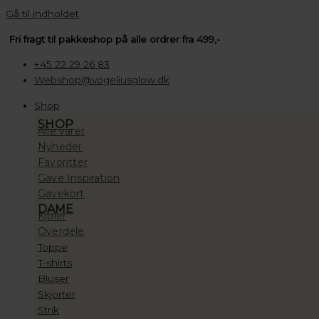
Gå til indholdet
Fri fragt til pakkeshop på alle ordrer fra 499,-
+45 22 29 26 83
Webshop@vogeliusglow.dk
Shop
SHOP
Alle varer
Nyheder
Favoritter
Gave Inspiration
Gavekort
DAME
Kjoler
Overdele
Toppe
T-shirts
Bluser
Skjorter
Strik