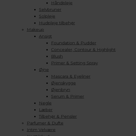
Håndpleje
Selvbruner
Solpleje
Hudpleje tilbehør
Makeup
Ansigt
Foundation & Pudder
Concealer, Contour & Highlight
Blush
Primer & Setting Spray
Øjne
Mascara & Eyeliner
Øjenskygge
Øjenbryn
Serum & Primer
Negle
Læber
Tilbehør & Pensler
Parfumer & Dufte
Intim Velvære