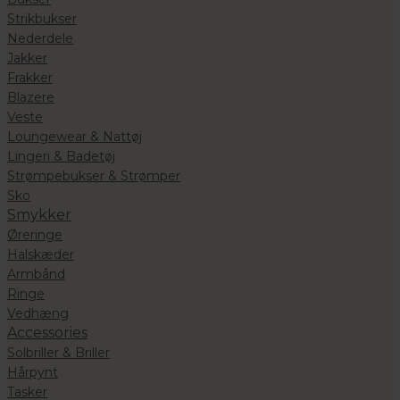
Strikbukser
Nederdele
Jakker
Frakker
Blazere
Veste
Loungewear & Nattøj
Lingeri & Badetøj
Strømpebukser & Strømper
Sko
Smykker
Øreringe
Halskæder
Armbånd
Ringe
Vedhæng
Accessories
Solbriller & Briller
Hårpynt
Tasker