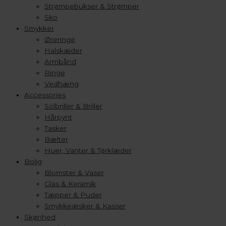
Strømpebukser & Strømper
Sko
Smykker
Øreringe
Halskæder
Armbånd
Ringe
Vedhæng
Accessories
Solbriller & Briller
Hårpynt
Tasker
Bælter
Huer, Vanter & Tørklæder
Bolig
Blomster & Vaser
Glas & Keramik
Tæpper & Puder
Smykkeæsker & Kasser
Skønhed