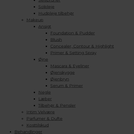
Selvbruner
Solpleje
Hudpleje tilbehør
Makeup
Ansigt
Foundation & Pudder
Blush
Concealer, Contour & Highlight
Primer & Setting Spray
Øjne
Mascara & Eyeliner
Øjenskygge
Øjenbryn
Serum & Primer
Negle
Læber
Tilbehør & Pensler
Intim Velvære
Parfumer & Dufte
Kosttilskud
Behandlinger