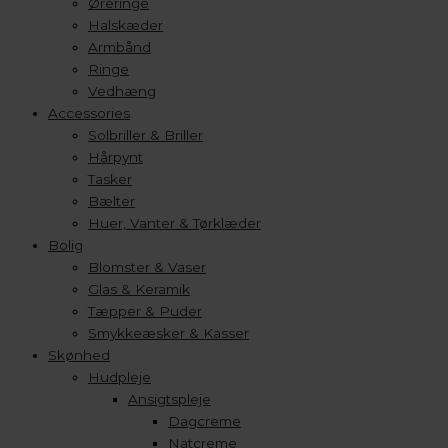
Øreringe
Halskæder
Armbånd
Ringe
Vedhæng
Accessories
Solbriller & Briller
Hårpynt
Tasker
Bælter
Huer, Vanter & Tørklæder
Bolig
Blomster & Vaser
Glas & Keramik
Tæpper & Puder
Smykkeæsker & Kasser
Skønhed
Hudpleje
Ansigtspleje
Dagcreme
Natcreme