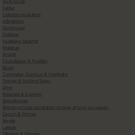
Bodyscrub
Sæbe
Cellulite produkter
Håndpleje
Selvbruner
Solpleje
Hudpleje tilbehør
Makeup
Ansigt
Foundation & Pudder
Blush
Concealer, Contour & Highlight
Primer & Setting Spray
Øjne
Mascara & Eyeliner
Øjenskygge
Øjenbryn
Gode produkter til pleje af bryn og vipper.
Serum & Primer
Negle
Læber
Tilbehør & Pensler