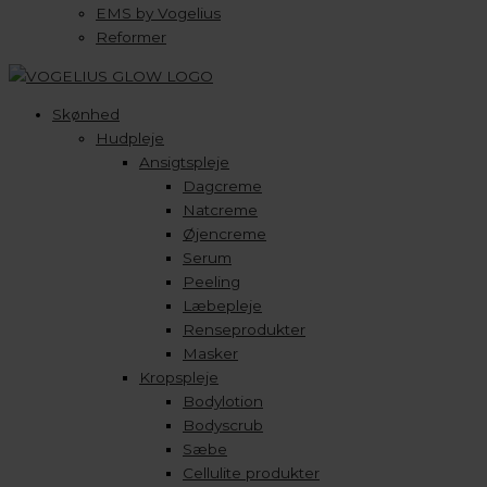
EMS by Vogelius
Reformer
Skønhed
Hudpleje
Ansigtspleje
Dagcreme
Natcreme
Øjencreme
Serum
Peeling
Læbepleje
Renseprodukter
Masker
Kropspleje
Bodylotion
Bodyscrub
Sæbe
Cellulite produkter