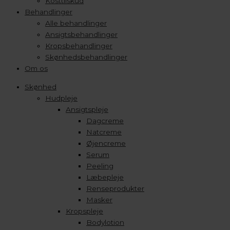
Kosttilskud
Behandlinger
Alle behandlinger
Ansigtsbehandlinger
Kropsbehandlinger
Skønhedsbehandlinger
Om os
Skønhed
Hudpleje
Ansigtspleje
Dagcreme
Natcreme
Øjencreme
Serum
Peeling
Læbepleje
Renseprodukter
Masker
Kropspleje
Bodylotion