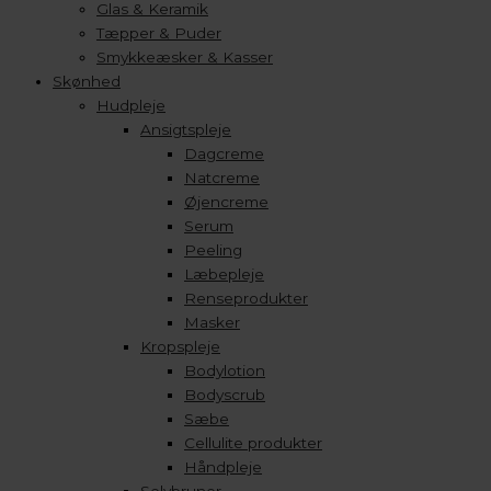
Glas & Keramik
Tæpper & Puder
Smykkeæsker & Kasser
Skønhed
Hudpleje
Ansigtspleje
Dagcreme
Natcreme
Øjencreme
Serum
Peeling
Læbepleje
Renseprodukter
Masker
Kropspleje
Bodylotion
Bodyscrub
Sæbe
Cellulite produkter
Håndpleje