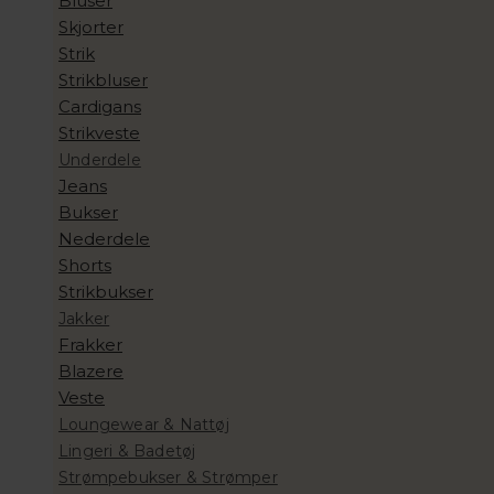
Bluser
Skjorter
Strik
Strikbluser
Cardigans
Strikveste
Underdele
Jeans
Bukser
Nederdele
Shorts
Strikbukser
Jakker
Frakker
Blazere
Veste
Loungewear & Nattøj
Lingeri & Badetøj
Strømpebukser & Strømper