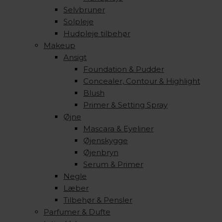
Selvbruner
Solpleje
Hudpleje tilbehør
Makeup
Ansigt
Foundation & Pudder
Concealer, Contour & Highlight
Blush
Primer & Setting Spray
Øjne
Mascara & Eyeliner
Øjenskygge
Øjenbryn
Serum & Primer
Negle
Læber
Tilbehør & Pensler
Parfumer & Dufte