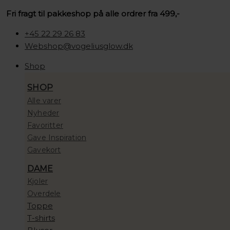
Gå
Søg
Søg
Søg
Team
Prisinterval:
Fri fragt til pakkeshop på alle ordrer fra 499,-
til
…
…
…
Dr
100,00 kr.
indholdet
Joseph
til
+45 22 29 26 83
Daily
10.000,00 kr.
Webshop@vogeliusglow.dk
Comfort
Shop
Deodorant
50ml
SHOP
antal
Alle varer
Nyheder
Favoritter
Gave Inspiration
Gavekort
DAME
Kjoler
Overdele
Toppe
T-shirts