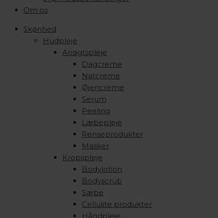
Om os
Skønhed
Hudpleje
Ansigtspleje
Dagcreme
Natcreme
Øjencreme
Serum
Peeling
Læbepleje
Renseprodukter
Masker
Kropspleje
Bodylotion
Bodyscrub
Sæbe
Cellulite produkter
Håndpleje