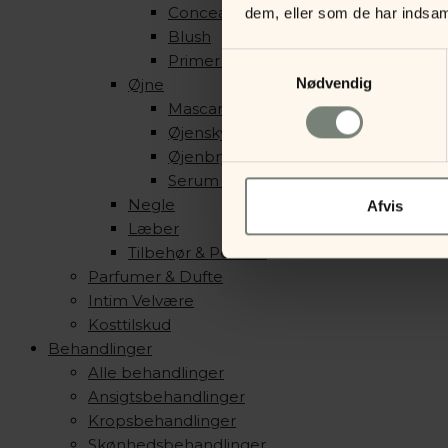
Concealer, Contour & Highlight
dem, eller som de har indsaml
Blush
Samtykkevalg
Primer & Setting Spray
Nødvendig
Øjne
Mascara & Eyeliner
Øjenskygge
Øjenbryn
Serum & Primer
Negle
Afvis
Læber
Tilbehør & Pensler
Parfumer & Dufte
Intim Velvære
Kosttilskud
Behandlinger
Alle behandlinger
Ansigtsbehandlinger
Kropsbehandlinger
Skønhedsbehandlinger