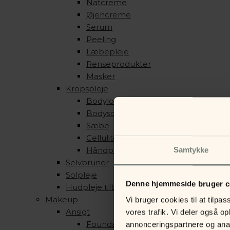
Natcreme
Øjencreme
Serum
Peeling
Læbepleje
Renseprodukter
Masker
Kropspleje
Bodylotion
Bodyscrub
Sæbe
Cellulite produkter
Håndpleje
Samtykke
Selvbruner
Solpleje
Denne hjemmeside bruger c
Hudpleje tilbehør
Makeup
Vi bruger cookies til at tilpas
Ansigt
vores trafik. Vi deler også 
Foundation & Pudder
annonceringspartnere og anal