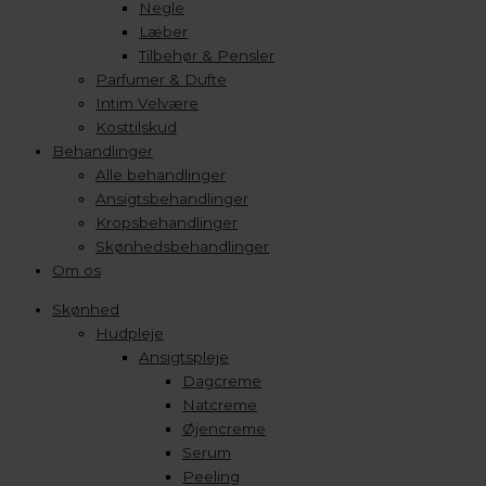
Negle
Læber
Tilbehør & Pensler
Parfumer & Dufte
Intim Velvære
Kosttilskud
Behandlinger
Alle behandlinger
Ansigtsbehandlinger
Kropsbehandlinger
Skønhedsbehandlinger
Om os
Skønhed
Hudpleje
Ansigtspleje
Dagcreme
Natcreme
Øjencreme
Serum
Peeling