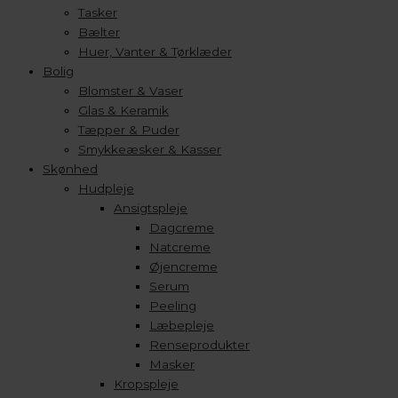
Tasker
Bælter
Huer, Vanter & Tørklæder
Bolig
Blomster & Vaser
Glas & Keramik
Tæpper & Puder
Smykkeæsker & Kasser
Skønhed
Hudpleje
Ansigtspleje
Dagcreme
Natcreme
Øjencreme
Serum
Peeling
Læbepleje
Renseprodukter
Masker
Kropspleje