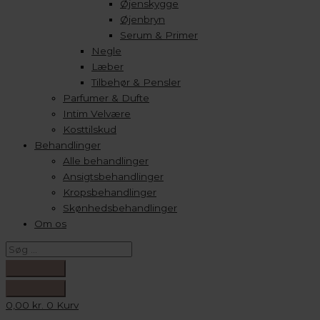
Øjenskygge
Øjenbryn
Serum & Primer
Negle
Læber
Tilbehør & Pensler
Parfumer & Dufte
Intim Velvære
Kosttilskud
Behandlinger
Alle behandlinger
Ansigtsbehandlinger
Kropsbehandlinger
Skønhedsbehandlinger
Om os
0,00
kr.
0
Kurv