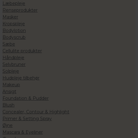
Læbepleje
Renseprodukter
Masker
Kropspleje
Bodylotion
Bodyscrub
Sæbe
Cellulite produkter
Håndpleje
Selvbruner
Solpleje
Hudpleje tilbehør
Makeup
Ansigt
Foundation & Pudder
Blush
Concealer, Contour & Highlight
Primer & Setting Spray
Øjne
Mascara & Eyeliner