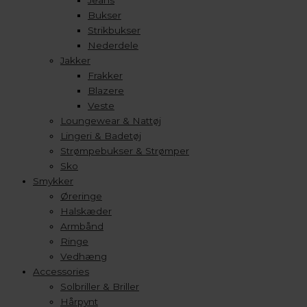
Jeans
Bukser
Strikbukser
Nederdele
Jakker
Frakker
Blazere
Veste
Loungewear & Nattøj
Lingeri & Badetøj
Strømpebukser & Strømper
Sko
Smykker
Øreringe
Halskæder
Armbånd
Ringe
Vedhæng
Accessories
Solbriller & Briller
Hårpynt