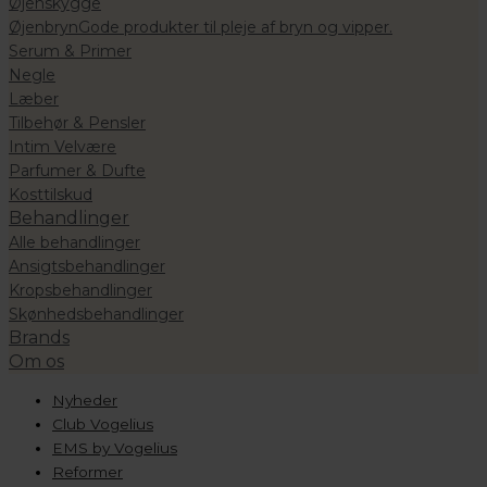
Øjenskygge
Øjenbryn
Gode produkter til pleje af bryn og vipper.
Serum & Primer
Negle
Læber
Tilbehør & Pensler
Intim Velvære
Parfumer & Dufte
Kosttilskud
Behandlinger
Alle behandlinger
Ansigtsbehandlinger
Kropsbehandlinger
Skønhedsbehandlinger
Brands
Om os
Nyheder
Club Vogelius
EMS by Vogelius
Reformer