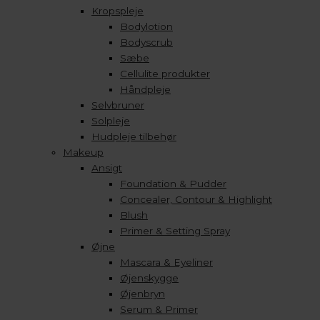
Kropspleje
Bodylotion
Bodyscrub
Sæbe
Cellulite produkter
Håndpleje
Selvbruner
Solpleje
Hudpleje tilbehør
Makeup
Ansigt
Foundation & Pudder
Concealer, Contour & Highlight
Blush
Primer & Setting Spray
Øjne
Mascara & Eyeliner
Øjenskygge
Øjenbryn
Serum & Primer