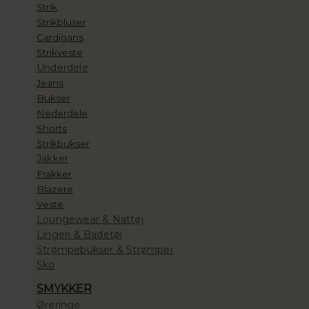
Strik
Strikbluser
Cardigans
Strikveste
Underdele
Jeans
Bukser
Nederdele
Shorts
Strikbukser
Jakker
Frakker
Blazere
Veste
Loungewear & Nattøj
Lingeri & Badetøj
Strømpebukser & Strømper
Sko
SMYKKER
Øreringe