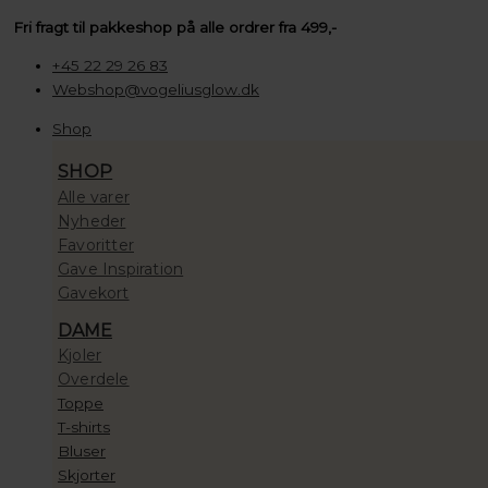
Gå
Søg
Søg
Søg
Mii
Prisinterval:
Fri fragt til pakkeshop på alle ordrer fra 499,-
til
…
…
…
Cosmetics
100,00 kr.
indholdet
Bright
til
+45 22 29 26 83
Eyed
10.000,00 kr.
Webshop@vogeliusglow.dk
Revive
Shop
+
Refresh
SHOP
Hydrogel
Alle varer
Mask
Nyheder
60
Favoritter
stk.
Gave Inspiration
antal
Gavekort
DAME
Kjoler
Overdele
Toppe
T-shirts
Bluser
Skjorter