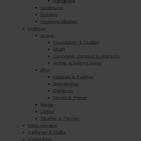
Håndpleje
Selvbruner
Solpleje
Hudpleje tilbehør
Makeup
Ansigt
Foundation & Pudder
Blush
Concealer, Contour & Highlight
Primer & Setting Spray
Øjne
Mascara & Eyeliner
Øjenskygge
Øjenbryn
Serum & Primer
Negle
Læber
Tilbehør & Pensler
Intim Velvære
Parfumer & Dufte
Kosttilskud