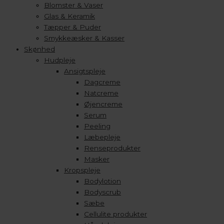
Blomster & Vaser
Glas & Keramik
Tæpper & Puder
Smykkeæsker & Kasser
Skønhed
Hudpleje
Ansigtspleje
Dagcreme
Natcreme
Øjencreme
Serum
Peeling
Læbepleje
Renseprodukter
Masker
Kropspleje
Bodylotion
Bodyscrub
Sæbe
Cellulite produkter