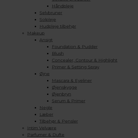
Håndpleje
Selvbruner
Solpleje
Hudpleje tilbehør
Makeup
Ansigt
Foundation & Pudder
Blush
Concealer, Contour & Highlight
Primer & Setting Spray
Øjne
Mascara & Eyeliner
Øjenskygge
Øjenbryn
Serum & Primer
Negle
Læber
Tilbehør & Pensler
Intim Velvære
Parfumer & Dufte