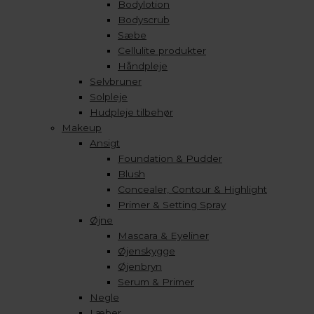
Bodylotion
Bodyscrub
Sæbe
Cellulite produkter
Håndpleje
Selvbruner
Solpleje
Hudpleje tilbehør
Makeup
Ansigt
Foundation & Pudder
Blush
Concealer, Contour & Highlight
Primer & Setting Spray
Øjne
Mascara & Eyeliner
Øjenskygge
Øjenbryn
Serum & Primer
Negle
Læber