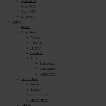
Spar 40%
Spar 50%
Over 60%
Lagersalg
Dame
Kjoler
Overdele
Toppe
T-shirts
Bluser
Skjorter
Strik
Strikbluser
Cardigans
Strikveste
Underdele
Jeans
Bukser
Strikbukser
Nederdele
Jakker