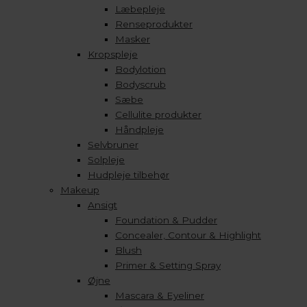
Læbepleje
Renseprodukter
Masker
Kropspleje
Bodylotion
Bodyscrub
Sæbe
Cellulite produkter
Håndpleje
Selvbruner
Solpleje
Hudpleje tilbehør
Makeup
Ansigt
Foundation & Pudder
Concealer, Contour & Highlight
Blush
Primer & Setting Spray
Øjne
Mascara & Eyeliner