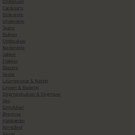
Strikbluser
Cardigans
Strikveste
Underdele
Jeans
Bukser
Strikbukser
Nederdele
Jakker
Frakker
Blazere
Veste
Loungewear & Nattøj
Lingeri & Badetøj
Strømpebukser & Strømper
Sko
Smykker
Øreringe
Halskæder
Armbånd
Ringe