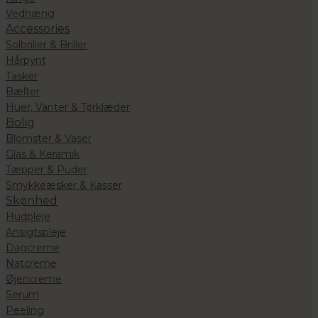
Vedhæng
Accessories
Solbriller & Briller
Hårpynt
Tasker
Bælter
Huer, Vanter & Tørklæder
Bolig
Blomster & Vaser
Glas & Keramik
Tæpper & Puder
Smykkeæsker & Kasser
Skønhed
Hudpleje
Ansigtspleje
Dagcreme
Natcreme
Øjencreme
Serum
Peeling