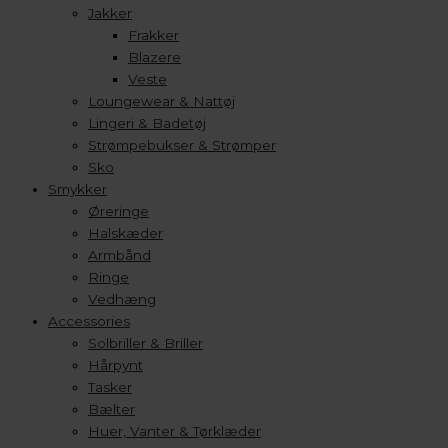
Jakker
Frakker
Blazere
Veste
Loungewear & Nattøj
Lingeri & Badetøj
Strømpebukser & Strømper
Sko
Smykker
Øreringe
Halskæder
Armbånd
Ringe
Vedhæng
Accessories
Solbriller & Briller
Hårpynt
Tasker
Bælter
Huer, Vanter & Tørklæder