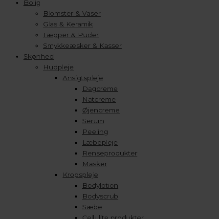
Bolig
Blomster & Vaser
Glas & Keramik
Tæpper & Puder
Smykkeæsker & Kasser
Skønhed
Hudpleje
Ansigtspleje
Dagcreme
Natcreme
Øjencreme
Serum
Peeling
Læbepleje
Renseprodukter
Masker
Kropspleje
Bodylotion
Bodyscrub
Sæbe
Cellulite produkter