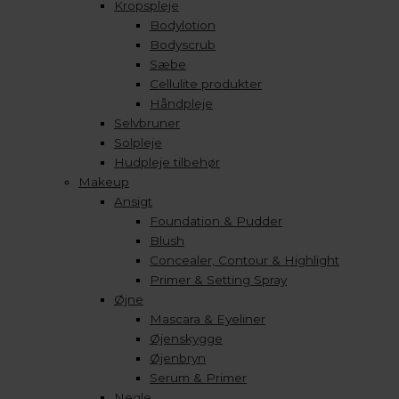
Kropspleje
Bodylotion
Bodyscrub
Sæbe
Cellulite produkter
Håndpleje
Selvbruner
Solpleje
Hudpleje tilbehør
Makeup
Ansigt
Foundation & Pudder
Blush
Concealer, Contour & Highlight
Primer & Setting Spray
Øjne
Mascara & Eyeliner
Øjenskygge
Øjenbryn
Serum & Primer
Negle