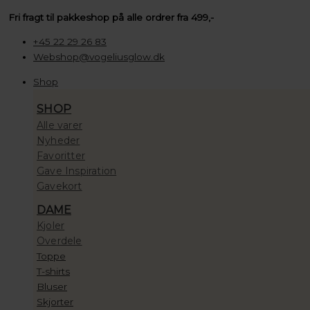
Gå
Søg
Søg
Søg
House
Prisinterval:
Fri fragt til pakkeshop på alle ordrer fra 499,-
til
…
…
…
of
100,00 kr.
indholdet
Vincent
til
+45 22 29 26 83
Pink
10.000,00 kr.
Webshop@vogeliusglow.dk
Rose
Shop
Quartz
Halskæde
SHOP
antal
Alle varer
Nyheder
Favoritter
Gave Inspiration
Gavekort
DAME
Kjoler
Overdele
Toppe
T-shirts
Bluser
Skjorter