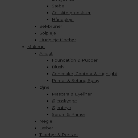
Sæbe
Cellulite produkter
Håndpleje
Selvbruner
Solpleje
Hudpleje tilbehør
Makeup
Ansigt
Foundation & Pudder
Blush
Concealer, Contour & Highlight
Primer & Setting Spray
Øjne
Mascara & Eyeliner
Øjenskygge
Øjenbryn
Serum & Primer
Negle
Læber
Tilbehør & Pensler