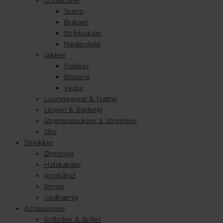
Underdele
Jeans
Bukser
Strikbukser
Nederdele
Jakker
Frakker
Blazere
Veste
Loungewear & Nattøj
Lingeri & Badetøj
Strømpebukser & Strømper
Sko
Smykker
Øreringe
Halskæder
Armbånd
Ringe
Vedhæng
Accessories
Solbriller & Briller