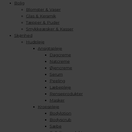
Bolig
Blomster & Vaser
Glas & Keramik
Tæpper & Puder
Smykkeæsker & Kasser
Skønhed
Hudpleje
Ansigtspleje
Dagcreme
Natcreme
Øjencreme
Serum
Peeling
Læbepleje
Renseprodukter
Masker
Kropspleje
Bodylotion
Bodyscrub
Sæbe