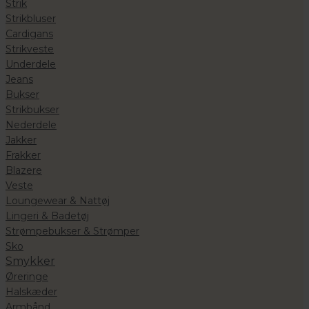
Strik
Strikbluser
Cardigans
Strikveste
Underdele
Jeans
Bukser
Strikbukser
Nederdele
Jakker
Frakker
Blazere
Veste
Loungewear & Nattøj
Lingeri & Badetøj
Strømpebukser & Strømper
Sko
Smykker
Øreringe
Halskæder
Armbånd