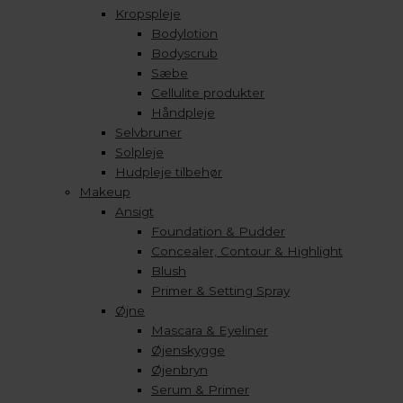
Kropspleje
Bodylotion
Bodyscrub
Sæbe
Cellulite produkter
Håndpleje
Selvbruner
Solpleje
Hudpleje tilbehør
Makeup
Ansigt
Foundation & Pudder
Concealer, Contour & Highlight
Blush
Primer & Setting Spray
Øjne
Mascara & Eyeliner
Øjenskygge
Øjenbryn
Serum & Primer