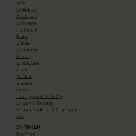
Strik
Strikbluser
Cardigans
Strikveste
Underdele
Jeans
Bukser
Nederdele
Shorts
Strikbukser
Jakker
Frakker
Blazere
Veste
Loungewear & Nattøj
Lingeri & Badetøj
Strømpebukser & Strømper
Sko
SMYKKER
Øreringe