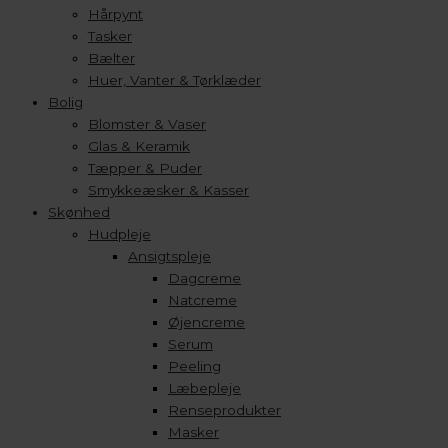
Hårpynt
Tasker
Bælter
Huer, Vanter & Tørklæder
Bolig
Blomster & Vaser
Glas & Keramik
Tæpper & Puder
Smykkeæsker & Kasser
Skønhed
Hudpleje
Ansigtspleje
Dagcreme
Natcreme
Øjencreme
Serum
Peeling
Læbepleje
Renseprodukter
Masker