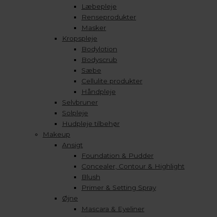
Læbepleje
Renseprodukter
Masker
Kropspleje
Bodylotion
Bodyscrub
Sæbe
Cellulite produkter
Håndpleje
Selvbruner
Solpleje
Hudpleje tilbehør
Makeup
Ansigt
Foundation & Pudder
Concealer, Contour & Highlight
Blush
Primer & Setting Spray
Øjne
Mascara & Eyeliner