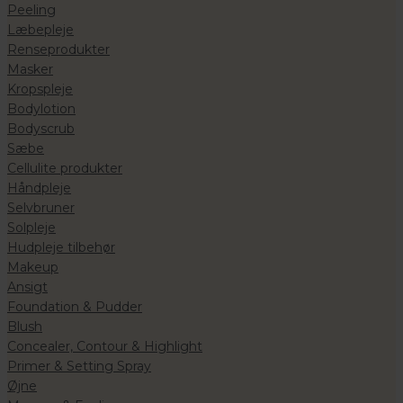
Peeling
Læbepleje
Renseprodukter
Masker
Kropspleje
Bodylotion
Bodyscrub
Sæbe
Cellulite produkter
Håndpleje
Selvbruner
Solpleje
Hudpleje tilbehør
Makeup
Ansigt
Foundation & Pudder
Blush
Concealer, Contour & Highlight
Primer & Setting Spray
Øjne