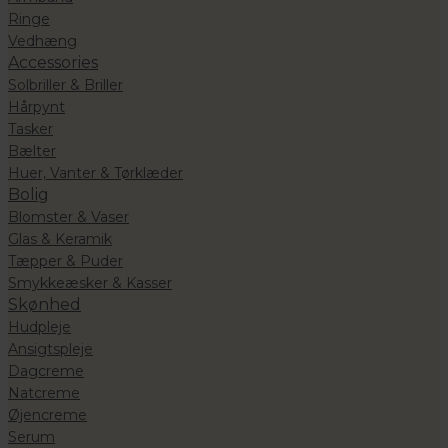
Ringe
Vedhæng
Accessories
Solbriller & Briller
Hårpynt
Tasker
Bælter
Huer, Vanter & Tørklæder
Bolig
Blomster & Vaser
Glas & Keramik
Tæpper & Puder
Smykkeæsker & Kasser
Skønhed
Hudpleje
Ansigtspleje
Dagcreme
Natcreme
Øjencreme
Serum