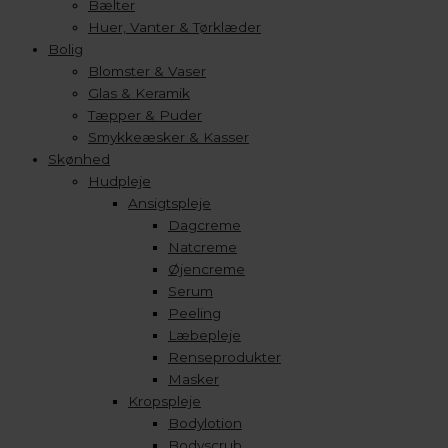
Bælter
Huer, Vanter & Tørklæder
Bolig
Blomster & Vaser
Glas & Keramik
Tæpper & Puder
Smykkeæsker & Kasser
Skønhed
Hudpleje
Ansigtspleje
Dagcreme
Natcreme
Øjencreme
Serum
Peeling
Læbepleje
Renseprodukter
Masker
Kropspleje
Bodylotion
Bodyscrub