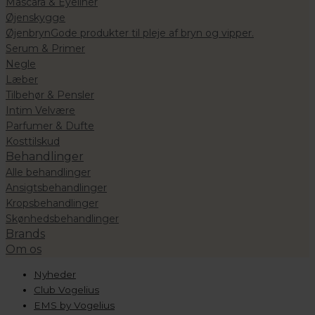
Mascara & Eyeliner
Øjenskygge
Øjenbryn
Gode produkter til pleje af bryn og vipper.
Serum & Primer
Negle
Læber
Tilbehør & Pensler
Intim Velvære
Parfumer & Dufte
Kosttilskud
Behandlinger
Alle behandlinger
Ansigtsbehandlinger
Kropsbehandlinger
Skønhedsbehandlinger
Brands
Om os
Nyheder
Club Vogelius
EMS by Vogelius