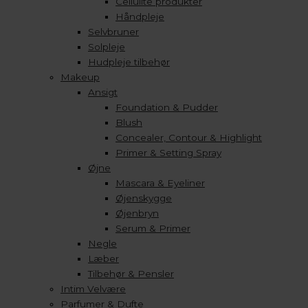
Cellulite produkter
Håndpleje
Selvbruner
Solpleje
Hudpleje tilbehør
Makeup
Ansigt
Foundation & Pudder
Blush
Concealer, Contour & Highlight
Primer & Setting Spray
Øjne
Mascara & Eyeliner
Øjenskygge
Øjenbryn
Serum & Primer
Negle
Læber
Tilbehør & Pensler
Intim Velvære
Parfumer & Dufte