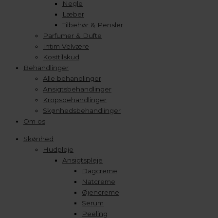
Negle
Læber
Tilbehør & Pensler
Parfumer & Dufte
Intim Velvære
Kosttilskud
Behandlinger
Alle behandlinger
Ansigtsbehandlinger
Kropsbehandlinger
Skønhedsbehandlinger
Om os
Skønhed
Hudpleje
Ansigtspleje
Dagcreme
Natcreme
Øjencreme
Serum
Peeling