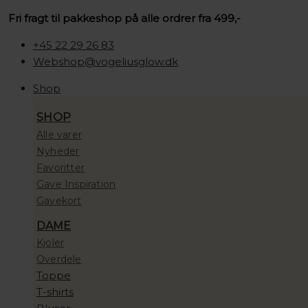
Gå
Søg
Søg
Søg
Pico
Prisinterval:
Fri fragt til pakkeshop på alle ordrer fra 499,-
til
…
…
…
Sun
100,00 kr.
indholdet
Bangle
til
+45 22 29 26 83
Leo
10.000,00 kr.
Webshop@vogeliusglow.dk
antal
Shop
SHOP
Alle varer
Nyheder
Favoritter
Gave Inspiration
Gavekort
DAME
Kjoler
Overdele
Toppe
T-shirts