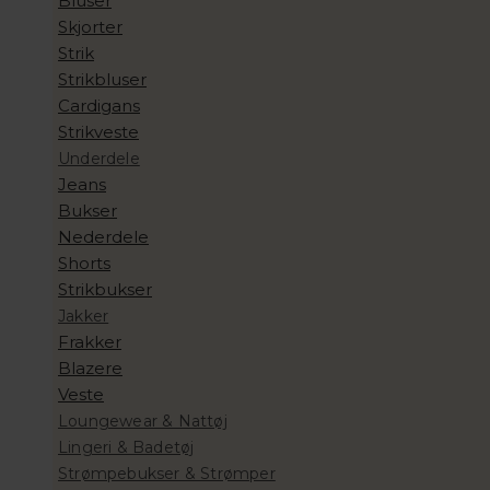
Bluser
Skjorter
Strik
Strikbluser
Cardigans
Strikveste
Underdele
Jeans
Bukser
Nederdele
Shorts
Strikbukser
Jakker
Frakker
Blazere
Veste
Loungewear & Nattøj
Lingeri & Badetøj
Strømpebukser & Strømper