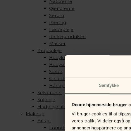
Natcreme
Øjencreme
Serum
Peeling
Læbepleje
Renseprodukter
Masker
Kropspleje
Bodylotion
Bodyscrub
Sæbe
Cellulite produkter
Håndpleje
Samtykke
Selvbruner
Solpleje
Denne hjemmeside bruger c
Hudpleje tilbehør
Makeup
Vi bruger cookies til at tilpas
Ansigt
vores trafik. Vi deler også 
Foundation & Pudder
annonceringspartnere og anal