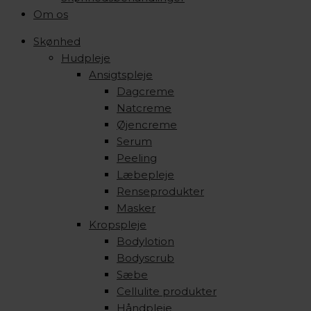
Om os
Skønhed
Hudpleje
Ansigtspleje
Dagcreme
Natcreme
Øjencreme
Serum
Peeling
Læbepleje
Renseprodukter
Masker
Kropspleje
Bodylotion
Bodyscrub
Sæbe
Cellulite produkter
Håndpleje