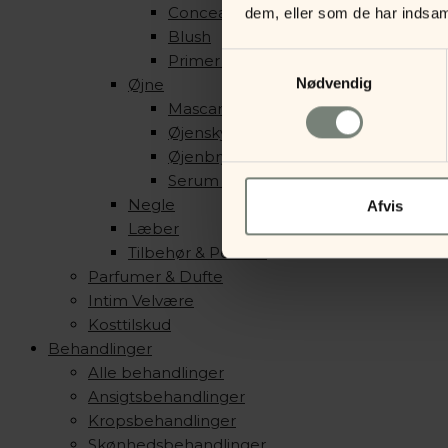
Concealer, Contour & Highlight
dem, eller som de har indsaml
Blush
Samtykkevalg
Primer & Setting Spray
Nødvendig
Øjne
Mascara & Eyeliner
Øjenskygge
Øjenbryn
Serum & Primer
Negle
Afvis
Læber
Tilbehør & Pensler
Parfumer & Dufte
Intim Velvære
Kosttilskud
Behandlinger
Alle behandlinger
Ansigtsbehandlinger
Kropsbehandlinger
Skønhedsbehandlinger