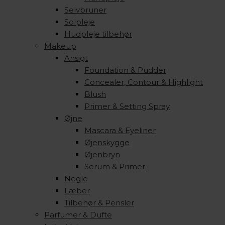
Selvbruner
Solpleje
Hudpleje tilbehør
Makeup
Ansigt
Foundation & Pudder
Concealer, Contour & Highlight
Blush
Primer & Setting Spray
Øjne
Mascara & Eyeliner
Øjenskygge
Øjenbryn
Serum & Primer
Negle
Læber
Tilbehør & Pensler
Parfumer & Dufte