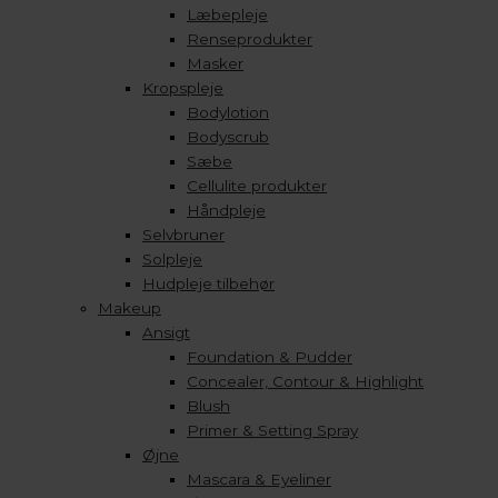
Læbepleje
Renseprodukter
Masker
Kropspleje
Bodylotion
Bodyscrub
Sæbe
Cellulite produkter
Håndpleje
Selvbruner
Solpleje
Hudpleje tilbehør
Makeup
Ansigt
Foundation & Pudder
Concealer, Contour & Highlight
Blush
Primer & Setting Spray
Øjne
Mascara & Eyeliner