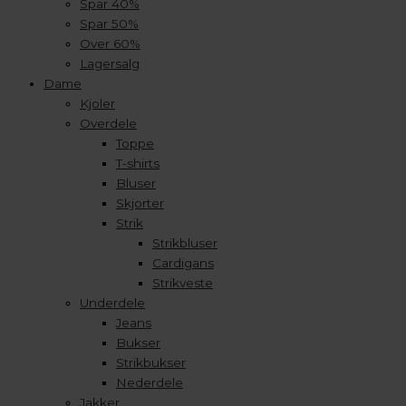
Spar 40%
Spar 50%
Over 60%
Lagersalg
Dame
Kjoler
Overdele
Toppe
T-shirts
Bluser
Skjorter
Strik
Strikbluser
Cardigans
Strikveste
Underdele
Jeans
Bukser
Strikbukser
Nederdele
Jakker