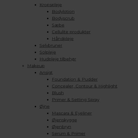
Kropspleje
Bodylotion
Bodyscrub
Sæbe
Cellulite produkter
Håndpleje
Selvbruner
Solpleje
Hudpleje tilbehør
Makeup
Ansigt
Foundation & Pudder
Concealer, Contour & Highlight
Blush
Primer & Setting Spray
Øjne
Mascara & Eyeliner
Øjenskygge
Øjenbryn
Serum & Primer