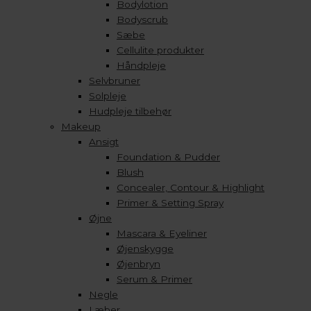
Bodylotion
Bodyscrub
Sæbe
Cellulite produkter
Håndpleje
Selvbruner
Solpleje
Hudpleje tilbehør
Makeup
Ansigt
Foundation & Pudder
Blush
Concealer, Contour & Highlight
Primer & Setting Spray
Øjne
Mascara & Eyeliner
Øjenskygge
Øjenbryn
Serum & Primer
Negle
Læber