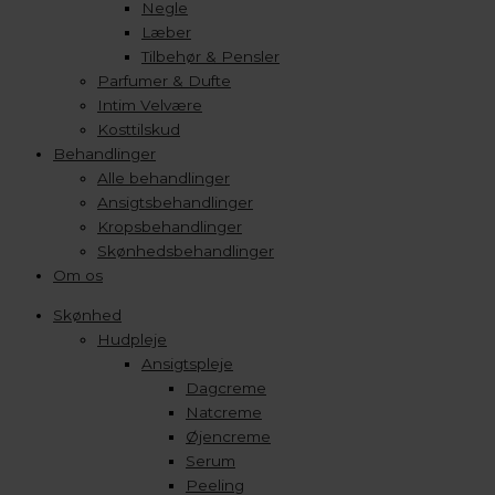
Negle
Læber
Tilbehør & Pensler
Parfumer & Dufte
Intim Velvære
Kosttilskud
Behandlinger
Alle behandlinger
Ansigtsbehandlinger
Kropsbehandlinger
Skønhedsbehandlinger
Om os
Skønhed
Hudpleje
Ansigtspleje
Dagcreme
Natcreme
Øjencreme
Serum
Peeling