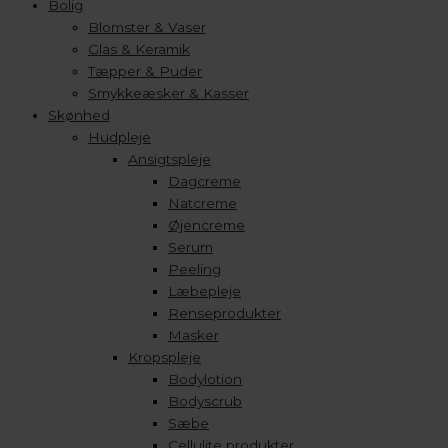
Bolig
Blomster & Vaser
Glas & Keramik
Tæpper & Puder
Smykkeæsker & Kasser
Skønhed
Hudpleje
Ansigtspleje
Dagcreme
Natcreme
Øjencreme
Serum
Peeling
Læbepleje
Renseprodukter
Masker
Kropspleje
Bodylotion
Bodyscrub
Sæbe
Cellulite produkter