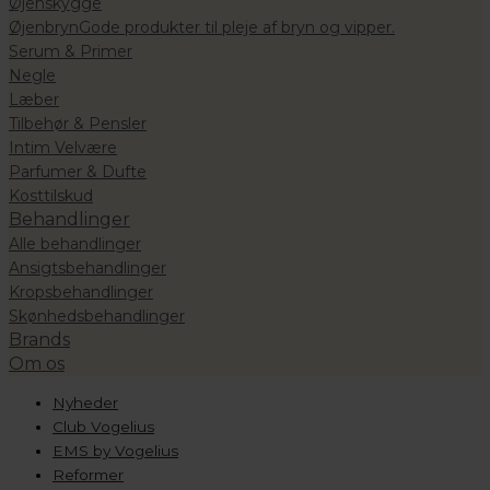
Øjenskygge
Øjenbryn
Gode produkter til pleje af bryn og vipper.
Serum & Primer
Negle
Læber
Tilbehør & Pensler
Intim Velvære
Parfumer & Dufte
Kosttilskud
Behandlinger
Alle behandlinger
Ansigtsbehandlinger
Kropsbehandlinger
Skønhedsbehandlinger
Brands
Om os
Nyheder
Club Vogelius
EMS by Vogelius
Reformer