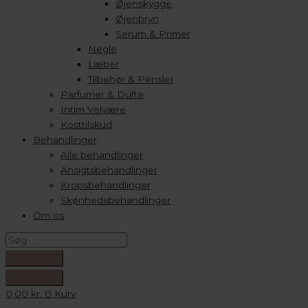
Øjenskygge
Øjenbryn
Serum & Primer
Negle
Læber
Tilbehør & Pensler
Parfumer & Dufte
Intim Velvære
Kosttilskud
Behandlinger
Alle behandlinger
Ansigtsbehandlinger
Kropsbehandlinger
Skønhedsbehandlinger
Om os
0,00
kr.
0
Kurv