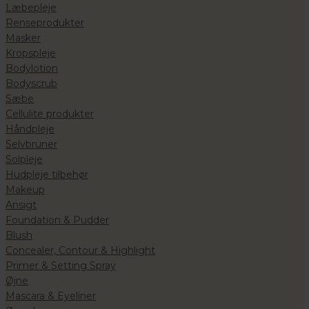
Læbepleje
Renseprodukter
Masker
Kropspleje
Bodylotion
Bodyscrub
Sæbe
Cellulite produkter
Håndpleje
Selvbruner
Solpleje
Hudpleje tilbehør
Makeup
Ansigt
Foundation & Pudder
Blush
Concealer, Contour & Highlight
Primer & Setting Spray
Øjne
Mascara & Eyeliner