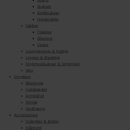
Jeans
Bukser
Strikbukser
Nederdele
Jakker
Frakker
Blazere
Veste
Loungewear & Nattøj
Lingeri & Badetøj
Strømpebukser & Strømper
Sko
Smykker
Øreringe
Halskæder
Armbånd
Ringe
Vedhæng
Accessories
Solbriller & Briller
Hårpynt