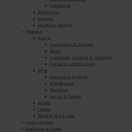
Håndpleje
Selvbruner
Solpleje
Hudpleje tilbehør
Makeup
Ansigt
Foundation & Pudder
Blush
Concealer, Contour & Highlight
Primer & Setting Spray
Øjne
Mascara & Eyeliner
Øjenskygge
Øjenbryn
Serum & Primer
Negle
Læber
Tilbehør & Pensler
Intim Velvære
Parfumer & Dufte