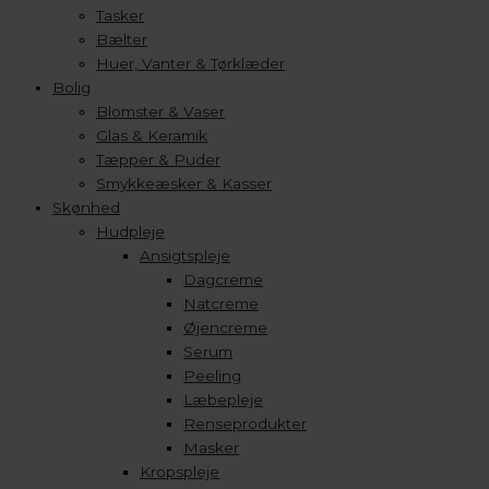
Tasker
Bælter
Huer, Vanter & Tørklæder
Bolig
Blomster & Vaser
Glas & Keramik
Tæpper & Puder
Smykkeæsker & Kasser
Skønhed
Hudpleje
Ansigtspleje
Dagcreme
Natcreme
Øjencreme
Serum
Peeling
Læbepleje
Renseprodukter
Masker
Kropspleje