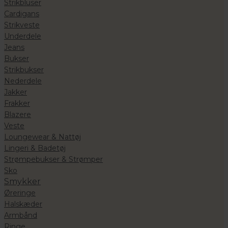
Strikbluser
Cardigans
Strikveste
Underdele
Jeans
Bukser
Strikbukser
Nederdele
Jakker
Frakker
Blazere
Veste
Loungewear & Nattøj
Lingeri & Badetøj
Strømpebukser & Strømper
Sko
Smykker
Øreringe
Halskæder
Armbånd
Ringe