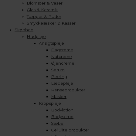
Blomster & Vaser
Glas & Keramik
Tæpper & Puder
Smykkeæsker & Kasser
Skønhed
Hudpleje
Ansigtspleje
Dagcreme
Natcreme
Øjencreme
Serum
Peeling
Læbepleje
Renseprodukter
Masker
Kropspleje
Bodylotion
Bodyscrub
Sæbe
Cellulite produkter