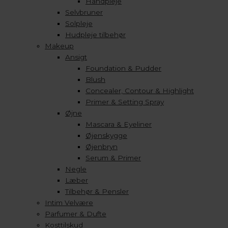
Håndpleje
Selvbruner
Solpleje
Hudpleje tilbehør
Makeup
Ansigt
Foundation & Pudder
Blush
Concealer, Contour & Highlight
Primer & Setting Spray
Øjne
Mascara & Eyeliner
Øjenskygge
Øjenbryn
Serum & Primer
Negle
Læber
Tilbehør & Pensler
Intim Velvære
Parfumer & Dufte
Kosttilskud