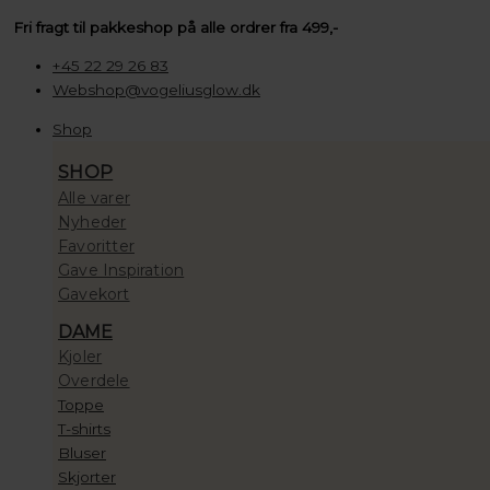
Gå
Søg
Søg
Søg
Pico
Prisinterval:
Fri fragt til pakkeshop på alle ordrer fra 499,-
til
…
…
…
Ray
100,00 kr.
indholdet
Bangle
til
+45 22 29 26 83
Sølv
10.000,00 kr.
Webshop@vogeliusglow.dk
antal
Shop
SHOP
Alle varer
Nyheder
Favoritter
Gave Inspiration
Gavekort
DAME
Kjoler
Overdele
Toppe
T-shirts
Bluser
Skjorter