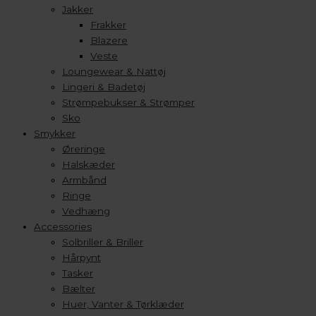
Jakker
Frakker
Blazere
Veste
Loungewear & Nattøj
Lingeri & Badetøj
Strømpebukser & Strømper
Sko
Smykker
Øreringe
Halskæder
Armbånd
Ringe
Vedhæng
Accessories
Solbriller & Briller
Hårpynt
Tasker
Bælter
Huer, Vanter & Tørklæder