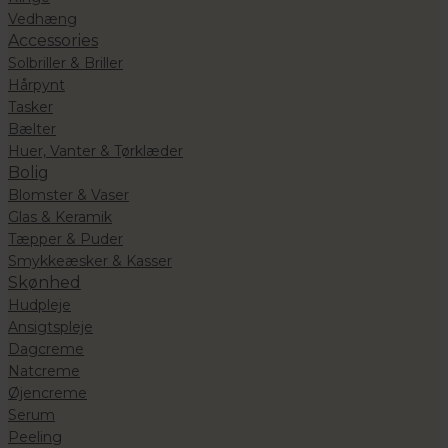
Vedhæng
Accessories
Solbriller & Briller
Hårpynt
Tasker
Bælter
Huer, Vanter & Tørklæder
Bolig
Blomster & Vaser
Glas & Keramik
Tæpper & Puder
Smykkeæsker & Kasser
Skønhed
Hudpleje
Ansigtspleje
Dagcreme
Natcreme
Øjencreme
Serum
Peeling