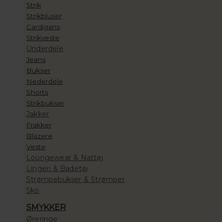
Strik
Strikbluser
Cardigans
Strikveste
Underdele
Jeans
Bukser
Nederdele
Shorts
Strikbukser
Jakker
Frakker
Blazere
Veste
Loungewear & Nattøj
Lingeri & Badetøj
Strømpebukser & Strømper
Sko
SMYKKER
Øreringe