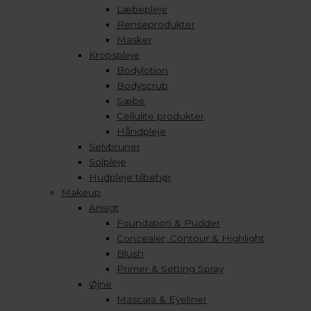
Læbepleje
Renseprodukter
Masker
Kropspleje
Bodylotion
Bodyscrub
Sæbe
Cellulite produkter
Håndpleje
Selvbruner
Solpleje
Hudpleje tilbehør
Makeup
Ansigt
Foundation & Pudder
Concealer, Contour & Highlight
Blush
Primer & Setting Spray
Øjne
Mascara & Eyeliner