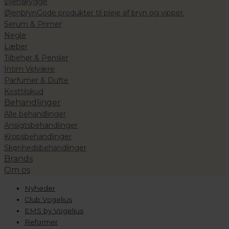
Øjenskygge
Øjenbryn
Gode produkter til pleje af bryn og vipper.
Serum & Primer
Negle
Læber
Tilbehør & Pensler
Intim Velvære
Parfumer & Dufte
Kosttilskud
Behandlinger
Alle behandlinger
Ansigtsbehandlinger
Kropsbehandlinger
Skønhedsbehandlinger
Brands
Om os
Nyheder
Club Vogelius
EMS by Vogelius
Reformer