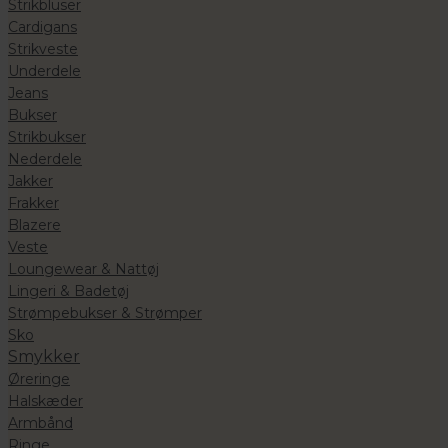
Strikbluser
Cardigans
Strikveste
Underdele
Jeans
Bukser
Strikbukser
Nederdele
Jakker
Frakker
Blazere
Veste
Loungewear & Nattøj
Lingeri & Badetøj
Strømpebukser & Strømper
Sko
Smykker
Øreringe
Halskæder
Armbånd
Ringe