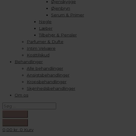
Øjenskygge
Øjenbryn
Serum & Primer
Negle
Læber
Tilbehør & Pensler
Parfumer & Dufte
Intim Velvære
Kosttilskud
Behandlinger
Alle behandlinger
Ansigtsbehandlinger
Kropsbehandlinger
Skønhedsbehandlinger
Om os
0,00
kr.
0
Kurv