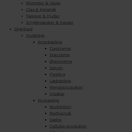
Blomster & Vaser
Glas & Keramik
Tæpper & Puder
Smykkeæsker & Kasser
Skønhed
Hudpleje
Ansigtspleje
Dagcreme
Natcreme
Øjencreme
Serum
Peeling
Læbepleje
Renseprodukter
Masker
Kropspleje
Bodylotion
Bodyscrub
Sæbe
Cellulite produkter