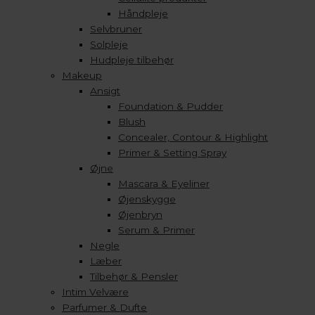
Håndpleje
Selvbruner
Solpleje
Hudpleje tilbehør
Makeup
Ansigt
Foundation & Pudder
Blush
Concealer, Contour & Highlight
Primer & Setting Spray
Øjne
Mascara & Eyeliner
Øjenskygge
Øjenbryn
Serum & Primer
Negle
Læber
Tilbehør & Pensler
Intim Velvære
Parfumer & Dufte