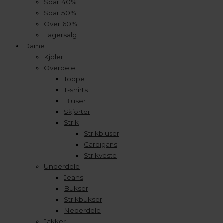
Spar 40%
Spar 50%
Over 60%
Lagersalg
Dame
Kjoler
Overdele
Toppe
T-shirts
Bluser
Skjorter
Strik
Strikbluser
Cardigans
Strikveste
Underdele
Jeans
Bukser
Strikbukser
Nederdele
Jakker