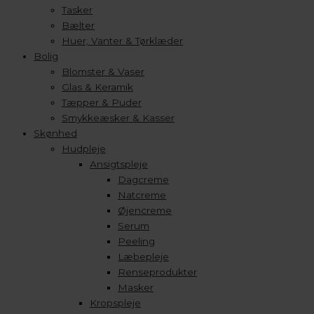
Tasker
Bælter
Huer, Vanter & Tørklæder
Bolig
Blomster & Vaser
Glas & Keramik
Tæpper & Puder
Smykkeæsker & Kasser
Skønhed
Hudpleje
Ansigtspleje
Dagcreme
Natcreme
Øjencreme
Serum
Peeling
Læbepleje
Renseprodukter
Masker
Kropspleje