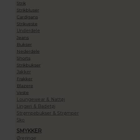
Strik
Strikbluser
Cardigans
Strikveste
Underdele
Jeans
Bukser
Nederdele
Shorts
Strikbukser
Jakker
Frakker
Blazere
Veste
Loungewear & Nattøj
Lingeri & Badetøj
Strømpebukser & Strømper
Sko
SMYKKER
Øreringe