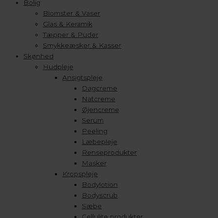
Bolig
Blomster & Vaser
Glas & Keramik
Tæpper & Puder
Smykkeæsker & Kasser
Skønhed
Hudpleje
Ansigtspleje
Dagcreme
Natcreme
Øjencreme
Serum
Peeling
Læbepleje
Renseprodukter
Masker
Kropspleje
Bodylotion
Bodyscrub
Sæbe
Cellulite produkter