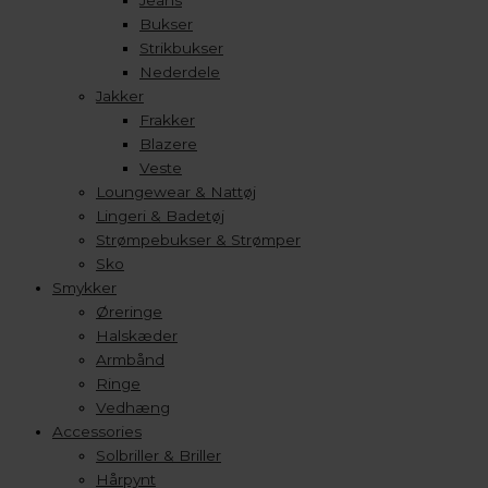
Jeans
Bukser
Strikbukser
Nederdele
Jakker
Frakker
Blazere
Veste
Loungewear & Nattøj
Lingeri & Badetøj
Strømpebukser & Strømper
Sko
Smykker
Øreringe
Halskæder
Armbånd
Ringe
Vedhæng
Accessories
Solbriller & Briller
Hårpynt