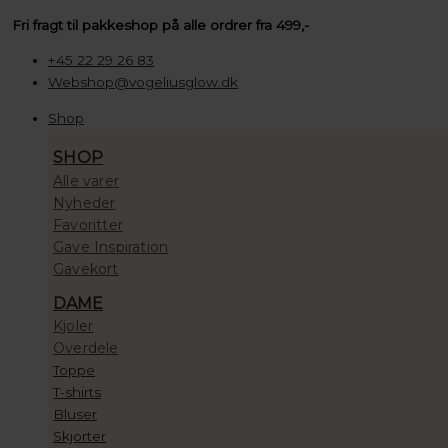
Gå
Søg
Søg
Søg
House
Prisinterval:
Fri fragt til pakkeshop på alle ordrer fra 499,-
til
…
…
…
of
100,00 kr.
indholdet
Vincent
til
+45 22 29 26 83
Candy
10.000,00 kr.
Webshop@vogeliusglow.dk
Coral
Shop
Lagoon
Armbånd
SHOP
Lyseblå
Alle varer
antal
Nyheder
Favoritter
Gave Inspiration
Gavekort
DAME
Kjoler
Overdele
Toppe
T-shirts
Bluser
Skjorter