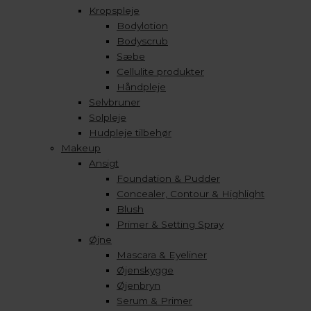
Kropspleje
Bodylotion
Bodyscrub
Sæbe
Cellulite produkter
Håndpleje
Selvbruner
Solpleje
Hudpleje tilbehør
Makeup
Ansigt
Foundation & Pudder
Concealer, Contour & Highlight
Blush
Primer & Setting Spray
Øjne
Mascara & Eyeliner
Øjenskygge
Øjenbryn
Serum & Primer