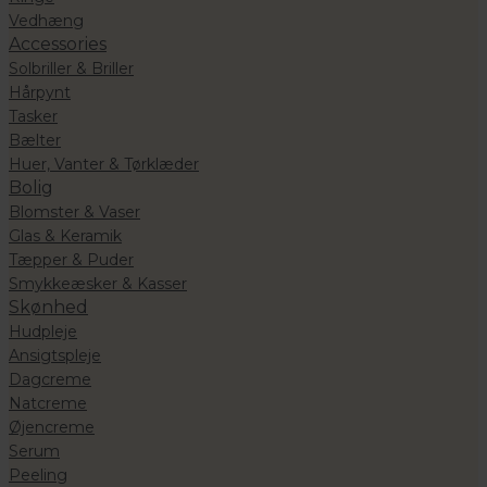
Vedhæng
Accessories
Solbriller & Briller
Hårpynt
Tasker
Bælter
Huer, Vanter & Tørklæder
Bolig
Blomster & Vaser
Glas & Keramik
Tæpper & Puder
Smykkeæsker & Kasser
Skønhed
Hudpleje
Ansigtspleje
Dagcreme
Natcreme
Øjencreme
Serum
Peeling