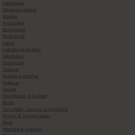
Læbepleje
Renseprodukter
Masker
Kropspleje
Bodylotion
Bodyscrub
Sæbe
Cellulite produkter
Håndpleje
Selvbruner
Solpleje
Hudpleje tilbehør
Makeup
Ansigt
Foundation & Pudder
Blush
Concealer, Contour & Highlight
Primer & Setting Spray
Øjne
Mascara & Eyeliner