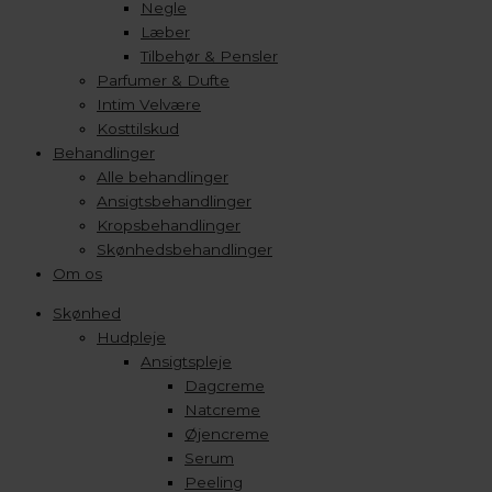
Negle
Læber
Tilbehør & Pensler
Parfumer & Dufte
Intim Velvære
Kosttilskud
Behandlinger
Alle behandlinger
Ansigtsbehandlinger
Kropsbehandlinger
Skønhedsbehandlinger
Om os
Skønhed
Hudpleje
Ansigtspleje
Dagcreme
Natcreme
Øjencreme
Serum
Peeling