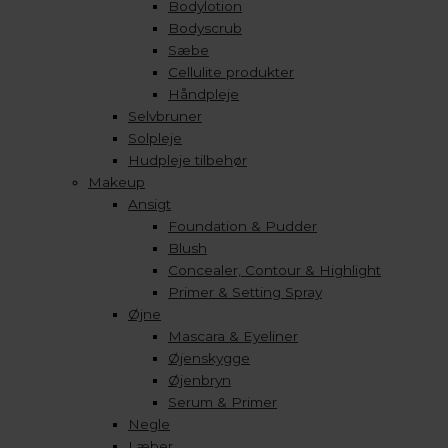
Bodylotion
Bodyscrub
Sæbe
Cellulite produkter
Håndpleje
Selvbruner
Solpleje
Hudpleje tilbehør
Makeup
Ansigt
Foundation & Pudder
Blush
Concealer, Contour & Highlight
Primer & Setting Spray
Øjne
Mascara & Eyeliner
Øjenskygge
Øjenbryn
Serum & Primer
Negle
Læber