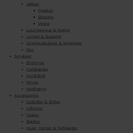
Jakker
Frakker
Blazere
Veste
Loungewear & Nattøj
Lingeri & Badetøj
Strømpebukser & Strømper
Sko
Smykker
Øreringe
Halskæder
Armbånd
Ringe
Vedhæng
Accessories
Solbriller & Briller
Hårpynt
Tasker
Bælter
Huer, Vanter & Tørklæder