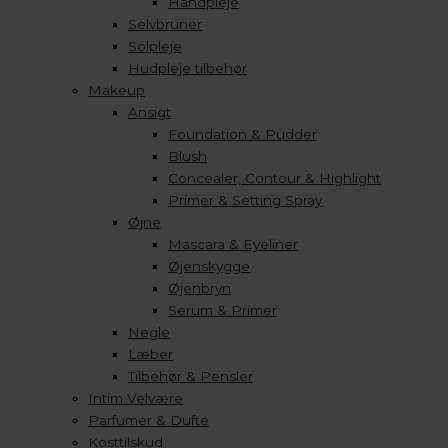
Håndpleje
Selvbruner
Solpleje
Hudpleje tilbehør
Makeup
Ansigt
Foundation & Pudder
Blush
Concealer, Contour & Highlight
Primer & Setting Spray
Øjne
Mascara & Eyeliner
Øjenskygge
Øjenbryn
Serum & Primer
Negle
Læber
Tilbehør & Pensler
Intim Velvære
Parfumer & Dufte
Kosttilskud