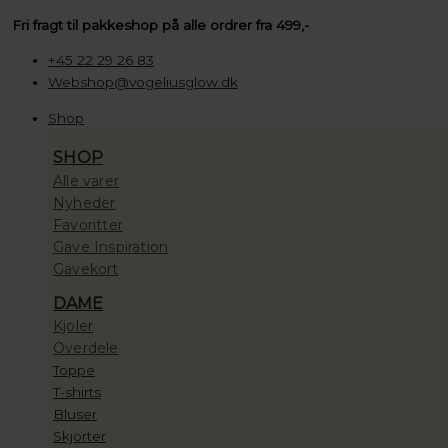
Gå
Søg
Søg
Søg
House
Prisinterval:
Fri fragt til pakkeshop på alle ordrer fra 499,-
til
…
…
…
of
100,00 kr.
indholdet
Vincent
til
+45 22 29 26 83
Candy
10.000,00 kr.
Webshop@vogeliusglow.dk
Coral
Shop
Berry
Armbånd
SHOP
Rød
Alle varer
antal
Nyheder
Favoritter
Gave Inspiration
Gavekort
DAME
Kjoler
Overdele
Toppe
T-shirts
Bluser
Skjorter