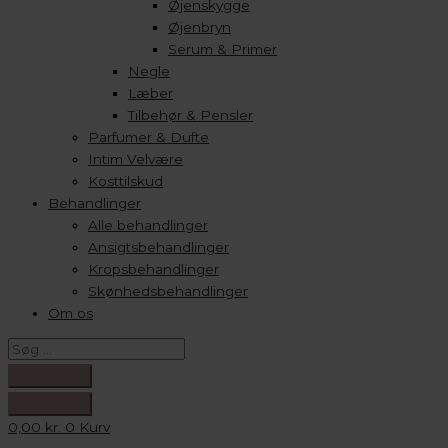
Øjenskygge
Øjenbryn
Serum & Primer
Negle
Læber
Tilbehør & Pensler
Parfumer & Dufte
Intim Velvære
Kosttilskud
Behandlinger
Alle behandlinger
Ansigtsbehandlinger
Kropsbehandlinger
Skønhedsbehandlinger
Om os
0,00
kr.
0
Kurv