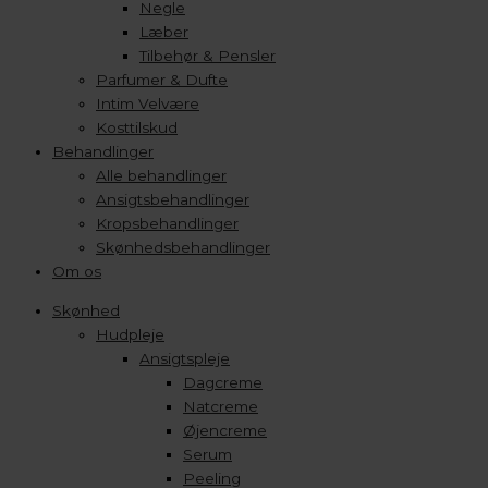
Negle
Læber
Tilbehør & Pensler
Parfumer & Dufte
Intim Velvære
Kosttilskud
Behandlinger
Alle behandlinger
Ansigtsbehandlinger
Kropsbehandlinger
Skønhedsbehandlinger
Om os
Skønhed
Hudpleje
Ansigtspleje
Dagcreme
Natcreme
Øjencreme
Serum
Peeling