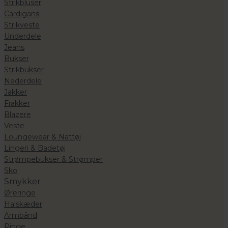
Strikbluser
Cardigans
Strikveste
Underdele
Jeans
Bukser
Strikbukser
Nederdele
Jakker
Frakker
Blazere
Veste
Loungewear & Nattøj
Lingeri & Badetøj
Strømpebukser & Strømper
Sko
Smykker
Øreringe
Halskæder
Armbånd
Ringe