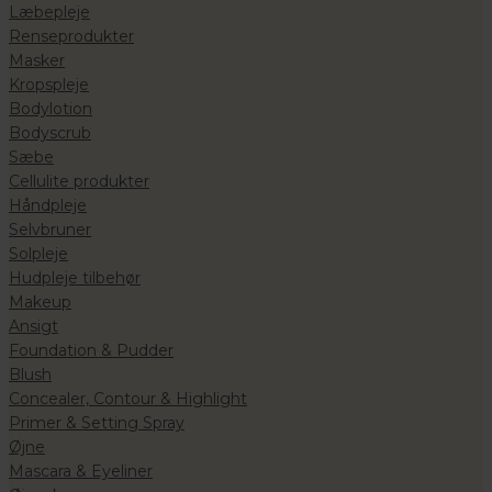
Læbepleje
Renseprodukter
Masker
Kropspleje
Bodylotion
Bodyscrub
Sæbe
Cellulite produkter
Håndpleje
Selvbruner
Solpleje
Hudpleje tilbehør
Makeup
Ansigt
Foundation & Pudder
Blush
Concealer, Contour & Highlight
Primer & Setting Spray
Øjne
Mascara & Eyeliner