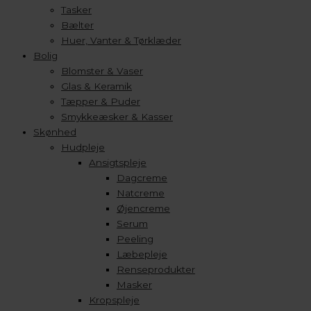
Tasker
Bælter
Huer, Vanter & Tørklæder
Bolig
Blomster & Vaser
Glas & Keramik
Tæpper & Puder
Smykkeæsker & Kasser
Skønhed
Hudpleje
Ansigtspleje
Dagcreme
Natcreme
Øjencreme
Serum
Peeling
Læbepleje
Renseprodukter
Masker
Kropspleje