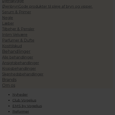
Øjenskygge
Øjenbryn
Gode produkter til pleje af bryn og vipper.
Serum & Primer
Negle
Læber
Tilbehør & Pensler
Intim Velvære
Parfumer & Dufte
Kosttilskud
Behandlinger
Alle behandlinger
Ansigtsbehandlinger
Kropsbehandlinger
Skønhedsbehandlinger
Brands
Om os
Nyheder
Club Vogelius
EMS by Vogelius
Reformer