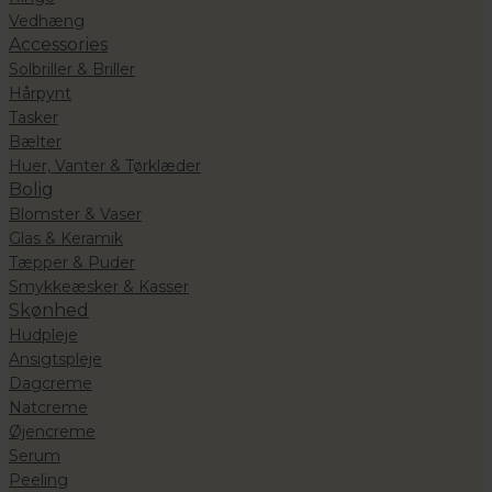
Vedhæng
Accessories
Solbriller & Briller
Hårpynt
Tasker
Bælter
Huer, Vanter & Tørklæder
Bolig
Blomster & Vaser
Glas & Keramik
Tæpper & Puder
Smykkeæsker & Kasser
Skønhed
Hudpleje
Ansigtspleje
Dagcreme
Natcreme
Øjencreme
Serum
Peeling