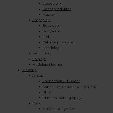
Læbepleje
Renseprodukter
Masker
Kropspleje
Bodylotion
Bodyscrub
Sæbe
Cellulite produkter
Håndpleje
Selvbruner
Solpleje
Hudpleje tilbehør
Makeup
Ansigt
Foundation & Pudder
Concealer, Contour & Highlight
Blush
Primer & Setting Spray
Øjne
Mascara & Eyeliner