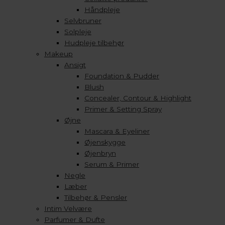
Håndpleje
Selvbruner
Solpleje
Hudpleje tilbehør
Makeup
Ansigt
Foundation & Pudder
Blush
Concealer, Contour & Highlight
Primer & Setting Spray
Øjne
Mascara & Eyeliner
Øjenskygge
Øjenbryn
Serum & Primer
Negle
Læber
Tilbehør & Pensler
Intim Velvære
Parfumer & Dufte