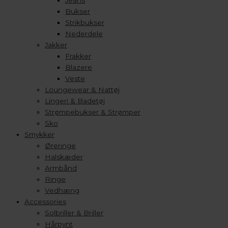
Jeans
Bukser
Strikbukser
Nederdele
Jakker
Frakker
Blazere
Veste
Loungewear & Nattøj
Lingeri & Badetøj
Strømpebukser & Strømper
Sko
Smykker
Øreringe
Halskæder
Armbånd
Ringe
Vedhæng
Accessories
Solbriller & Briller
Hårpynt