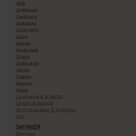
Strik
Strikbluser
Cardigans
Strikveste
Underdele
Jeans
Bukser
Nederdele
Shorts
Strikbukser
Jakker
Frakker
Blazere
Veste
Loungewear & Nattøj
Lingeri & Badetøj
Strømpebukser & Strømper
Sko
SMYKKER
Øreringe