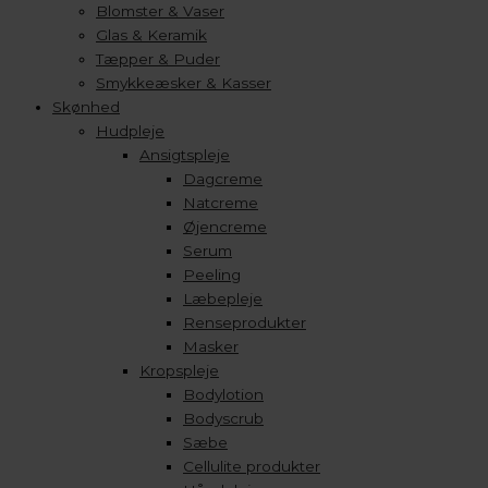
Blomster & Vaser
Glas & Keramik
Tæpper & Puder
Smykkeæsker & Kasser
Skønhed
Hudpleje
Ansigtspleje
Dagcreme
Natcreme
Øjencreme
Serum
Peeling
Læbepleje
Renseprodukter
Masker
Kropspleje
Bodylotion
Bodyscrub
Sæbe
Cellulite produkter