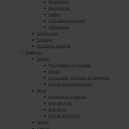
Bodylotion
Bodyscrub
Sæbe
Cellulite produkter
Håndpleje
Selvbruner
Solpleje
Hudpleje tilbehør
Makeup
Ansigt
Foundation & Pudder
Blush
Concealer, Contour & Highlight
Primer & Setting Spray
Øjne
Mascara & Eyeliner
Øjenskygge
Øjenbryn
Serum & Primer
Negle
Læber