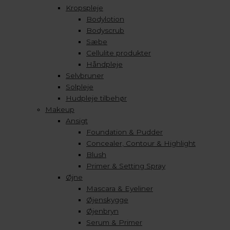
Kropspleje
Bodylotion
Bodyscrub
Sæbe
Cellulite produkter
Håndpleje
Selvbruner
Solpleje
Hudpleje tilbehør
Makeup
Ansigt
Foundation & Pudder
Concealer, Contour & Highlight
Blush
Primer & Setting Spray
Øjne
Mascara & Eyeliner
Øjenskygge
Øjenbryn
Serum & Primer