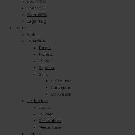
Spar 40%
Spar 50%
Over 60%
Lagersalg
Dame
Kjoler
Overdele
Toppe
T-shirts
Bluser
Skjorter
Strik
Strikbluser
Cardigans
Strikveste
Underdele
Jeans
Bukser
Strikbukser
Nederdele
Jakker