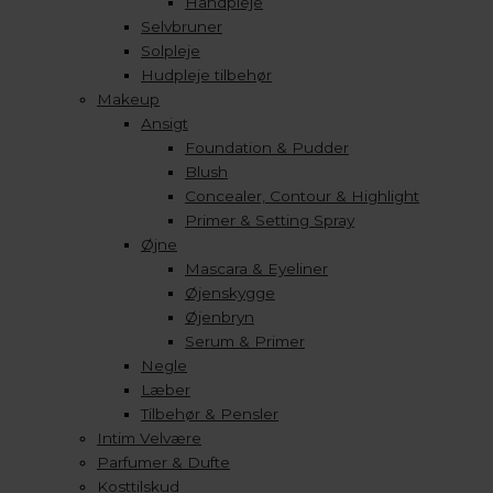
Håndpleje
Selvbruner
Solpleje
Hudpleje tilbehør
Makeup
Ansigt
Foundation & Pudder
Blush
Concealer, Contour & Highlight
Primer & Setting Spray
Øjne
Mascara & Eyeliner
Øjenskygge
Øjenbryn
Serum & Primer
Negle
Læber
Tilbehør & Pensler
Intim Velvære
Parfumer & Dufte
Kosttilskud