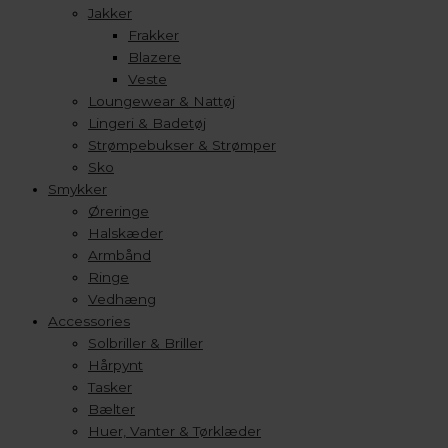
Jakker
Frakker
Blazere
Veste
Loungewear & Nattøj
Lingeri & Badetøj
Strømpebukser & Strømper
Sko
Smykker
Øreringe
Halskæder
Armbånd
Ringe
Vedhæng
Accessories
Solbriller & Briller
Hårpynt
Tasker
Bælter
Huer, Vanter & Tørklæder