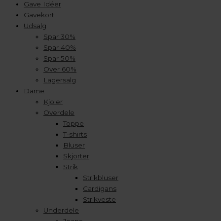
Gave Idéer
Gavekort
Udsalg
Spar 30%
Spar 40%
Spar 50%
Over 60%
Lagersalg
Dame
Kjoler
Overdele
Toppe
T-shirts
Bluser
Skjorter
Strik
Strikbluser
Cardigans
Strikveste
Underdele