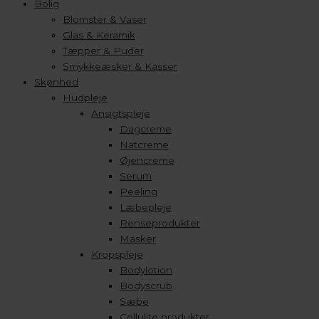
Bolig
Blomster & Vaser
Glas & Keramik
Tæpper & Puder
Smykkeæsker & Kasser
Skønhed
Hudpleje
Ansigtspleje
Dagcreme
Natcreme
Øjencreme
Serum
Peeling
Læbepleje
Renseprodukter
Masker
Kropspleje
Bodylotion
Bodyscrub
Sæbe
Cellulite produkter