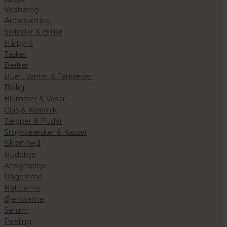
Vedhæng
Accessories
Solbriller & Briller
Hårpynt
Tasker
Bælter
Huer, Vanter & Tørklæder
Bolig
Blomster & Vaser
Glas & Keramik
Tæpper & Puder
Smykkeæsker & Kasser
Skønhed
Hudpleje
Ansigtspleje
Dagcreme
Natcreme
Øjencreme
Serum
Peeling