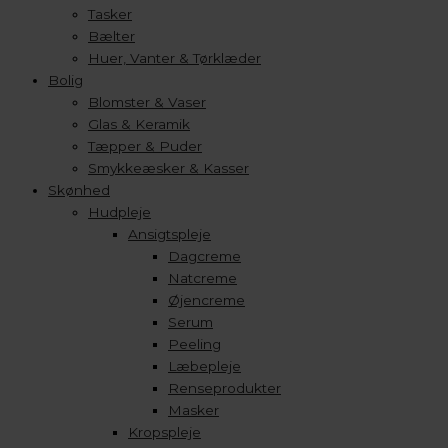
Tasker
Bælter
Huer, Vanter & Tørklæder
Bolig
Blomster & Vaser
Glas & Keramik
Tæpper & Puder
Smykkeæsker & Kasser
Skønhed
Hudpleje
Ansigtspleje
Dagcreme
Natcreme
Øjencreme
Serum
Peeling
Læbepleje
Renseprodukter
Masker
Kropspleje