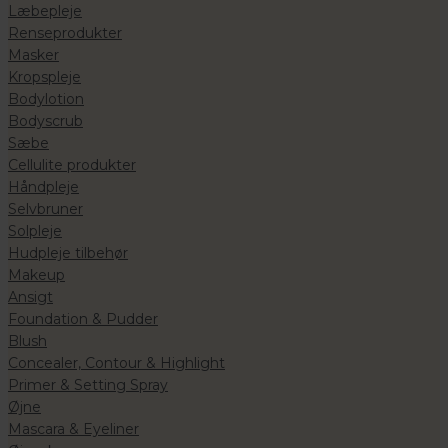
Læbepleje
Renseprodukter
Masker
Kropspleje
Bodylotion
Bodyscrub
Sæbe
Cellulite produkter
Håndpleje
Selvbruner
Solpleje
Hudpleje tilbehør
Makeup
Ansigt
Foundation & Pudder
Blush
Concealer, Contour & Highlight
Primer & Setting Spray
Øjne
Mascara & Eyeliner