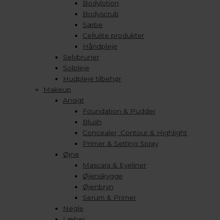
Bodylotion
Bodyscrub
Sæbe
Cellulite produkter
Håndpleje
Selvbruner
Solpleje
Hudpleje tilbehør
Makeup
Ansigt
Foundation & Pudder
Blush
Concealer, Contour & Highlight
Primer & Setting Spray
Øjne
Mascara & Eyeliner
Øjenskygge
Øjenbryn
Serum & Primer
Negle
Læber