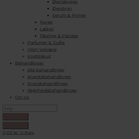
Øjenskygge
Øjenbryn
Serum & Primer
Negle
Læber
Tilbehør & Pensler
Parfumer & Dufte
Intim Velvære
Kosttilskud
Behandlinger
Alle behandlinger
Ansigtsbehandlinger
Kropsbehandlinger
Skønhedsbehandlinger
Om os
0,00
kr.
0
Kurv