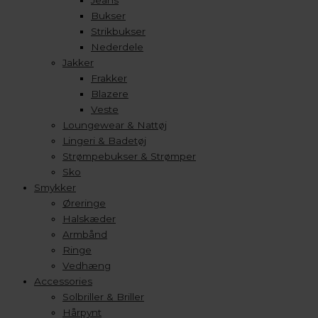
Jeans
Bukser
Strikbukser
Nederdele
Jakker
Frakker
Blazere
Veste
Loungewear & Nattøj
Lingeri & Badetøj
Strømpebukser & Strømper
Sko
Smykker
Øreringe
Halskæder
Armbånd
Ringe
Vedhæng
Accessories
Solbriller & Briller
Hårpynt