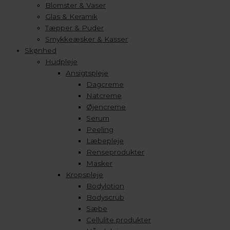
Blomster & Vaser
Glas & Keramik
Tæpper & Puder
Smykkeæsker & Kasser
Skønhed
Hudpleje
Ansigtspleje
Dagcreme
Natcreme
Øjencreme
Serum
Peeling
Læbepleje
Renseprodukter
Masker
Kropspleje
Bodylotion
Bodyscrub
Sæbe
Cellulite produkter