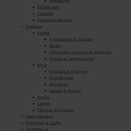
Håndpleje
Selvbruner
Solpleje
Hudpleje tilbehør
Makeup
Ansigt
Foundation & Pudder
Blush
Concealer, Contour & Highlight
Primer & Setting Spray
Øjne
Mascara & Eyeliner
Øjenskygge
Øjenbryn
Serum & Primer
Negle
Læber
Tilbehør & Pensler
Intim Velvære
Parfumer & Dufte
Kosttilskud