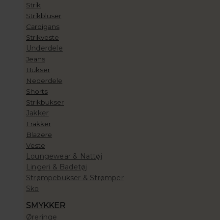
Strik
Strikbluser
Cardigans
Strikveste
Underdele
Jeans
Bukser
Nederdele
Shorts
Strikbukser
Jakker
Frakker
Blazere
Veste
Loungewear & Nattøj
Lingeri & Badetøj
Strømpebukser & Strømper
Sko
SMYKKER
Øreringe