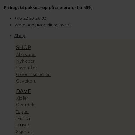
Gå
Søg
Søg
Søg
Prisinterval:
Fri fragt til pakkeshop på alle ordrer fra 499,-
til
…
…
…
100,00 kr.
indholdet
til
+45 22 29 26 83
10.000,00 kr.
Webshop@vogeliusglow.dk
Shop
SHOP
Alle varer
Nyheder
Favoritter
Gave Inspiration
Gavekort
DAME
Kjoler
Overdele
Toppe
T-shirts
Bluser
Skjorter