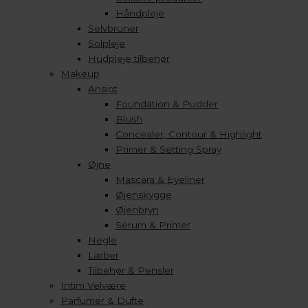
Håndpleje
Selvbruner
Solpleje
Hudpleje tilbehør
Makeup
Ansigt
Foundation & Pudder
Blush
Concealer, Contour & Highlight
Primer & Setting Spray
Øjne
Mascara & Eyeliner
Øjenskygge
Øjenbryn
Serum & Primer
Negle
Læber
Tilbehør & Pensler
Intim Velvære
Parfumer & Dufte