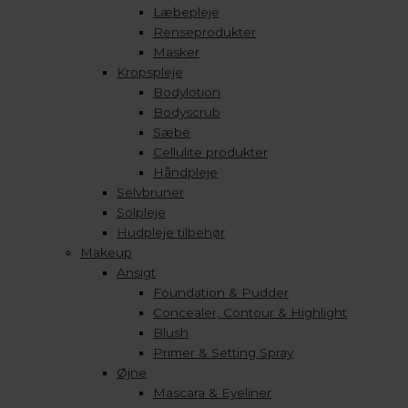
Læbepleje
Renseprodukter
Masker
Kropspleje
Bodylotion
Bodyscrub
Sæbe
Cellulite produkter
Håndpleje
Selvbruner
Solpleje
Hudpleje tilbehør
Makeup
Ansigt
Foundation & Pudder
Concealer, Contour & Highlight
Blush
Primer & Setting Spray
Øjne
Mascara & Eyeliner