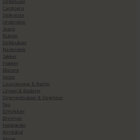
Strikbluser
Cardigans
Strikveste
Underdele
Jeans
Bukser
Strikbukser
Nederdele
Jakker
Frakker
Blazere
Veste
Loungewear & Nattøj
Lingeri & Badetøj
Strømpebukser & Strømper
Sko
Smykker
Øreringe
Halskæder
Armbånd
Ringe