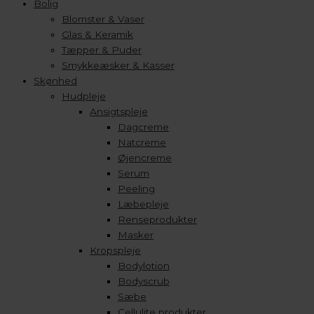
Bolig
Blomster & Vaser
Glas & Keramik
Tæpper & Puder
Smykkeæsker & Kasser
Skønhed
Hudpleje
Ansigtspleje
Dagcreme
Natcreme
Øjencreme
Serum
Peeling
Læbepleje
Renseprodukter
Masker
Kropspleje
Bodylotion
Bodyscrub
Sæbe
Cellulite produkter