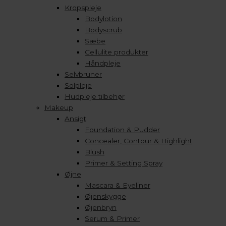
Kropspleje
Bodylotion
Bodyscrub
Sæbe
Cellulite produkter
Håndpleje
Selvbruner
Solpleje
Hudpleje tilbehør
Makeup
Ansigt
Foundation & Pudder
Concealer, Contour & Highlight
Blush
Primer & Setting Spray
Øjne
Mascara & Eyeliner
Øjenskygge
Øjenbryn
Serum & Primer