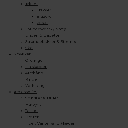
Jakker
Frakker
Blazere
Veste
Loungewear & Nattøj
Lingeri & Badetøj
Strømpebukser & Strømper
Sko
Smykker
Øreringe
Halskæder
Armbånd
Ringe
Vedhæng
Accessories
Solbriller & Briller
Hårpynt
Tasker
Bælter
Huer, Vanter & Tørklæder