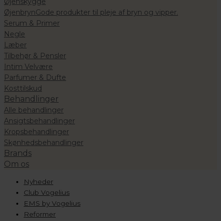
Øjenskygge
Øjenbryn
Gode produkter til pleje af bryn og vipper.
Serum & Primer
Negle
Læber
Tilbehør & Pensler
Intim Velvære
Parfumer & Dufte
Kosttilskud
Behandlinger
Alle behandlinger
Ansigtsbehandlinger
Kropsbehandlinger
Skønhedsbehandlinger
Brands
Om os
Nyheder
Club Vogelius
EMS by Vogelius
Reformer