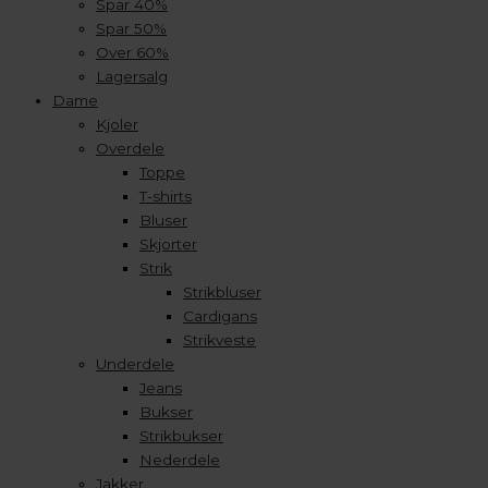
Spar 40%
Spar 50%
Over 60%
Lagersalg
Dame
Kjoler
Overdele
Toppe
T-shirts
Bluser
Skjorter
Strik
Strikbluser
Cardigans
Strikveste
Underdele
Jeans
Bukser
Strikbukser
Nederdele
Jakker