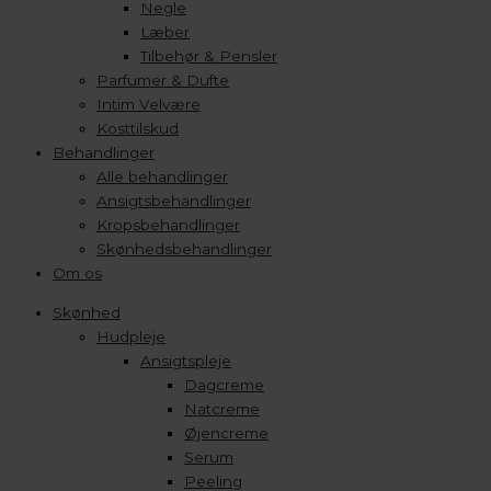
Negle
Læber
Tilbehør & Pensler
Parfumer & Dufte
Intim Velvære
Kosttilskud
Behandlinger
Alle behandlinger
Ansigtsbehandlinger
Kropsbehandlinger
Skønhedsbehandlinger
Om os
Skønhed
Hudpleje
Ansigtspleje
Dagcreme
Natcreme
Øjencreme
Serum
Peeling