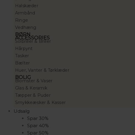
Halskæder
Armbånd
Ringe
Vedhæng
BØRN
ACCESSORIES
Solbriller & Briller
Hårpynt
Tasker
Bælter
Huer, Vanter & Tørklæder
BOLIG
Blomster & Vaser
Glas & Keramik
Tæpper & Puder
Smykkeæsker & Kasser
Udsalg
Spar 30%
Spar 40%
Spar 50%