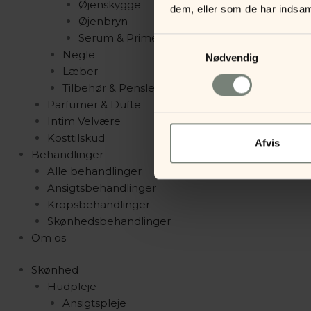
Øjenskygge
dem, eller som de har indsaml
Øjenbryn
Serum & Primer
Samtykkevalg
Negle
Nødvendig
Læber
Tilbehør & Pensler
Parfumer & Dufte
Intim Velvære
Kosttilskud
Afvis
Behandlinger
Alle behandlinger
Ansigtsbehandlinger
Kropsbehandlinger
Skønhedsbehandlinger
Om os
Skønhed
Hudpleje
Ansigtspleje