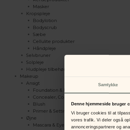
Masker
Kropspleje
Bodylotion
Bodyscrub
Sæbe
Cellulite produkter
Håndpleje
Selvbruner
Solpleje
Hudpleje tilbehør
Makeup
Ansigt
Samtykke
Foundation & Pudder
Concealer, Contour & Highlight
Blush
Denne hjemmeside bruger c
Primer & Setting Spray
Vi bruger cookies til at tilpas
Øjne
vores trafik. Vi deler også 
Mascara & Eyeliner
annonceringspartnere og anal