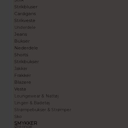
Strikbluser
Cardigans
Strikveste
Underdele
Jeans
Bukser
Nederdele
Shorts
Strikbukser
Jakker
Frakker
Blazere
Veste
Loungewear & Nattøj
Lingeri & Badetøj
Strømpebukser & Strømper
Sko
SMYKKER
Øreringe