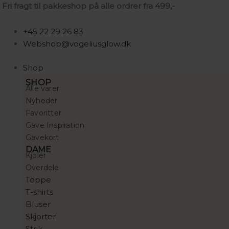
Gå
Søg
Søg
Søg
Lollys
Prisinterval:
Fri fragt til pakkeshop på alle ordrer fra 499,-
til
…
…
…
Laundry
100,00 kr.
indholdet
Bulgaria
til
+45 22 29 26 83
Jakke
10.000,00 kr.
Webshop@vogeliusglow.dk
Mørkeblå
antal
Shop
SHOP
Alle varer
Nyheder
Favoritter
Gave Inspiration
Gavekort
DAME
Kjoler
Overdele
Toppe
T-shirts
Bluser
Skjorter
Strik