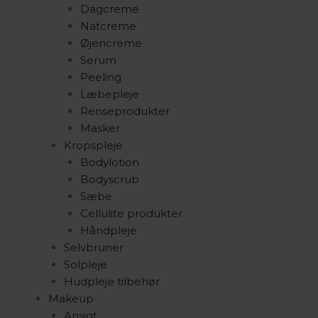
Dagcreme
Natcreme
Øjencreme
Serum
Peeling
Læbepleje
Renseprodukter
Masker
Kropspleje
Bodylotion
Bodyscrub
Sæbe
Cellulite produkter
Håndpleje
Selvbruner
Solpleje
Hudpleje tilbehør
Makeup
Ansigt