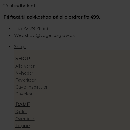
Gå til indholdet
Fri fragt til pakkeshop på alle ordrer fra 499,-
+45 22 29 26 83
Webshop@vogeliusglow.dk
Shop
SHOP
Alle varer
Nyheder
Favoritter
Gave Inspiration
Gavekort
DAME
Kjoler
Overdele
Toppe