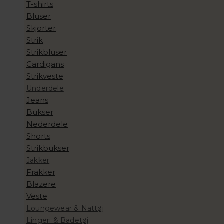
T-shirts
Bluser
Skjorter
Strik
Strikbluser
Cardigans
Strikveste
Underdele
Jeans
Bukser
Nederdele
Shorts
Strikbukser
Jakker
Frakker
Blazere
Veste
Loungewear & Nattøj
Lingeri & Badetøj