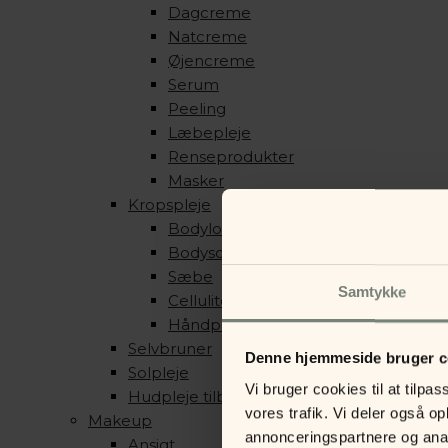
Dagcreme
Natcreme
Øjencreme
Serum
Peeling
Læbepleje
Renseprodukter
Masker
Kropspleje
Bodylotion
Bodyscrub
Sæbe
Samtykke
Cellulite produkter
Håndpleje
Selvbruner
Denne hjemmeside bruger c
Solpleje
Vi bruger cookies til at tilpas
Hudpleje tilbehør
vores trafik. Vi deler også 
Makeup
annonceringspartnere og anal
Ansigt