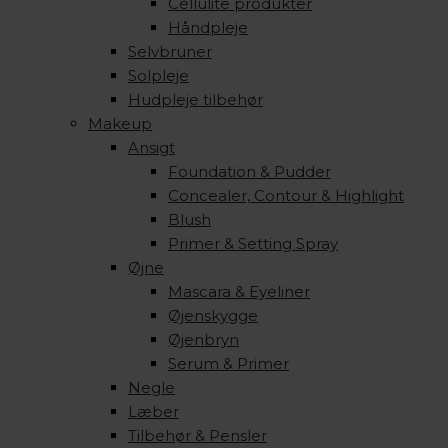
Cellulite produkter
Håndpleje
Selvbruner
Solpleje
Hudpleje tilbehør
Makeup
Ansigt
Foundation & Pudder
Concealer, Contour & Highlight
Blush
Primer & Setting Spray
Øjne
Mascara & Eyeliner
Øjenskygge
Øjenbryn
Serum & Primer
Negle
Læber
Tilbehør & Pensler