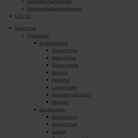
Kropsbehandlinger
Skønhedsbehandlinger
Om os
Skønhed
Hudpleje
Ansigtspleje
Dagcreme
Natcreme
Øjencreme
Serum
Peeling
Læbepleje
Renseprodukter
Masker
Kropspleje
Bodylotion
Bodyscrub
Sæbe