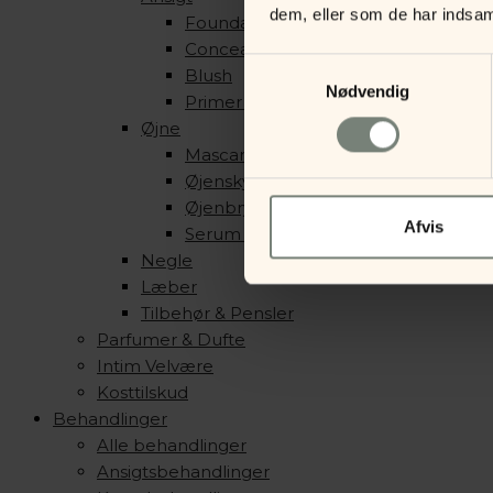
dem, eller som de har indsaml
Foundation & Pudder
Concealer, Contour & Highlight
Samtykkevalg
Blush
Nødvendig
Primer & Setting Spray
Øjne
Mascara & Eyeliner
Øjenskygge
Øjenbryn
Afvis
Serum & Primer
Negle
Læber
Tilbehør & Pensler
Parfumer & Dufte
Intim Velvære
Kosttilskud
Behandlinger
Alle behandlinger
Ansigtsbehandlinger