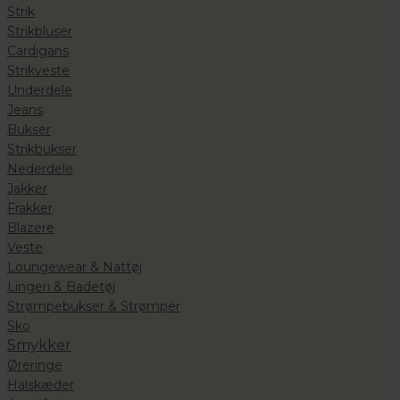
Strik
Strikbluser
Cardigans
Strikveste
Underdele
Jeans
Bukser
Strikbukser
Nederdele
Jakker
Frakker
Blazere
Veste
Loungewear & Nattøj
Lingeri & Badetøj
Strømpebukser & Strømper
Sko
Smykker
Øreringe
Halskæder