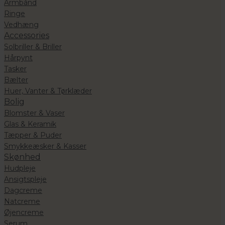
Armbånd
Ringe
Vedhæng
Accessories
Solbriller & Briller
Hårpynt
Tasker
Bælter
Huer, Vanter & Tørklæder
Bolig
Blomster & Vaser
Glas & Keramik
Tæpper & Puder
Smykkeæsker & Kasser
Skønhed
Hudpleje
Ansigtspleje
Dagcreme
Natcreme
Øjencreme
Serum