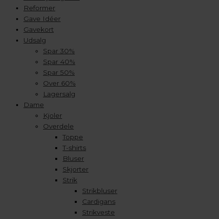
Reformer
Gave Idéer
Gavekort
Udsalg
Spar 30%
Spar 40%
Spar 50%
Over 60%
Lagersalg
Dame
Kjoler
Overdele
Toppe
T-shirts
Bluser
Skjorter
Strik
Strikbluser
Cardigans
Strikveste