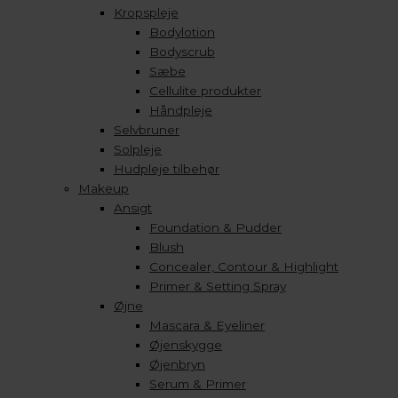
Kropspleje
Bodylotion
Bodyscrub
Sæbe
Cellulite produkter
Håndpleje
Selvbruner
Solpleje
Hudpleje tilbehør
Makeup
Ansigt
Foundation & Pudder
Blush
Concealer, Contour & Highlight
Primer & Setting Spray
Øjne
Mascara & Eyeliner
Øjenskygge
Øjenbryn
Serum & Primer