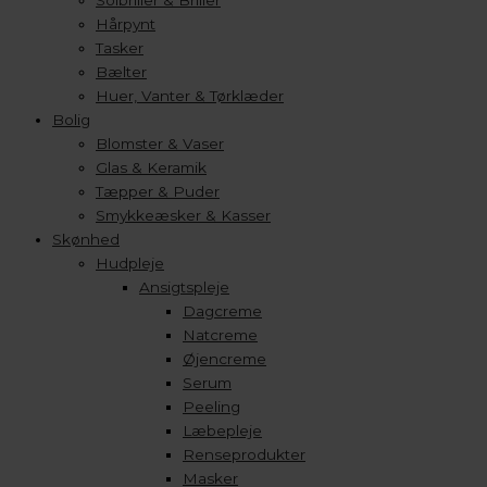
Solbriller & Briller
Hårpynt
Tasker
Bælter
Huer, Vanter & Tørklæder
Bolig
Blomster & Vaser
Glas & Keramik
Tæpper & Puder
Smykkeæsker & Kasser
Skønhed
Hudpleje
Ansigtspleje
Dagcreme
Natcreme
Øjencreme
Serum
Peeling
Læbepleje
Renseprodukter
Masker