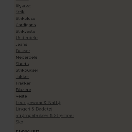
Skjorter
Strik
Strikbluser
Cardigans
Strikveste
Underdele
Jeans
Bukser
Nederdele
Shorts
Strikbukser
Jakker
Frakker
Blazere
Veste
Loungewear & Nattøj
Lingeri & Badetøj
Strømpebukser & Strømper
Sko