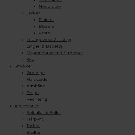
Nederdele
Jakker
Frakker
Blazere
Veste
Loungewear & Nattøj
Lingeri & Badetøj
Strømpebukser & Strømper
Sko
Smykker
Øreringe
Halskæder
Armbånd
Ringe
Vedhæng
Accessories
Solbriller & Briller
Hårpynt
Tasker
Bælter