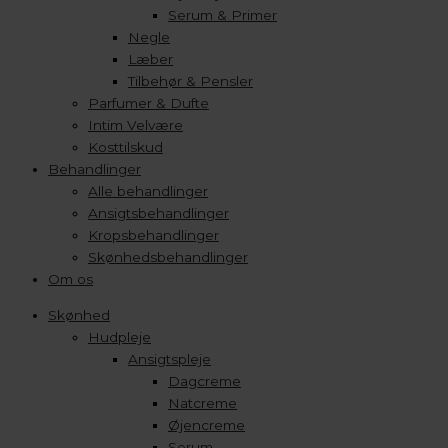
Serum & Primer
Negle
Læber
Tilbehør & Pensler
Parfumer & Dufte
Intim Velvære
Kosttilskud
Behandlinger
Alle behandlinger
Ansigtsbehandlinger
Kropsbehandlinger
Skønhedsbehandlinger
Om os
Skønhed
Hudpleje
Ansigtspleje
Dagcreme
Natcreme
Øjencreme
Serum