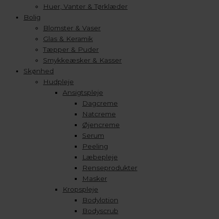
Huer, Vanter & Tørklæder
Bolig
Blomster & Vaser
Glas & Keramik
Tæpper & Puder
Smykkeæsker & Kasser
Skønhed
Hudpleje
Ansigtspleje
Dagcreme
Natcreme
Øjencreme
Serum
Peeling
Læbepleje
Renseprodukter
Masker
Kropspleje
Bodylotion
Bodyscrub