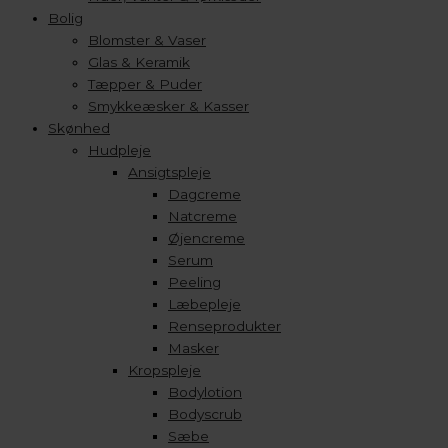
Bolig
Blomster & Vaser
Glas & Keramik
Tæpper & Puder
Smykkeæsker & Kasser
Skønhed
Hudpleje
Ansigtspleje
Dagcreme
Natcreme
Øjencreme
Serum
Peeling
Læbepleje
Renseprodukter
Masker
Kropspleje
Bodylotion
Bodyscrub
Sæbe