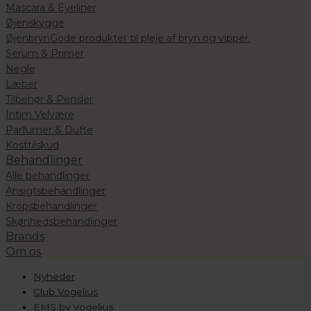
Mascara & Eyeliner
Øjenskygge
Øjenbryn
Gode produkter til pleje af bryn og vipper.
Serum & Primer
Negle
Læber
Tilbehør & Pensler
Intim Velvære
Parfumer & Dufte
Kosttilskud
Behandlinger
Alle behandlinger
Ansigtsbehandlinger
Kropsbehandlinger
Skønhedsbehandlinger
Brands
Om os
Nyheder
Club Vogelius
EMS by Vogelius