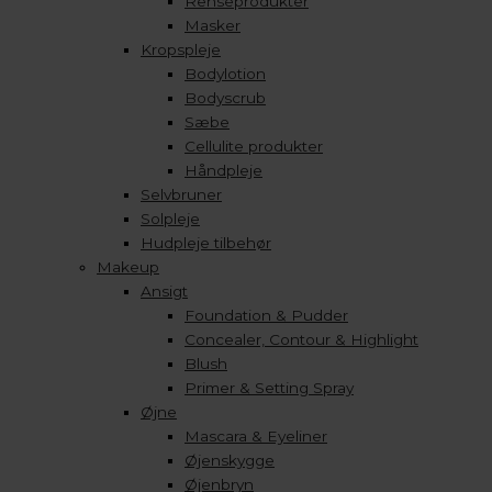
Renseprodukter
Masker
Kropspleje
Bodylotion
Bodyscrub
Sæbe
Cellulite produkter
Håndpleje
Selvbruner
Solpleje
Hudpleje tilbehør
Makeup
Ansigt
Foundation & Pudder
Concealer, Contour & Highlight
Blush
Primer & Setting Spray
Øjne
Mascara & Eyeliner
Øjenskygge
Øjenbryn