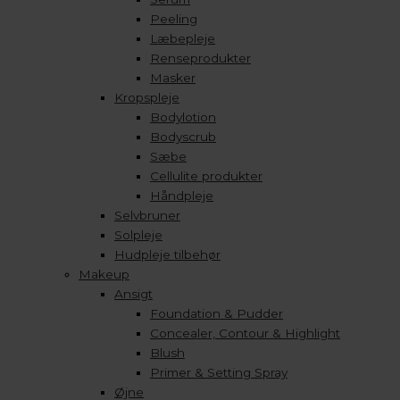
Peeling
Læbepleje
Renseprodukter
Masker
Kropspleje
Bodylotion
Bodyscrub
Sæbe
Cellulite produkter
Håndpleje
Selvbruner
Solpleje
Hudpleje tilbehør
Makeup
Ansigt
Foundation & Pudder
Concealer, Contour & Highlight
Blush
Primer & Setting Spray
Øjne