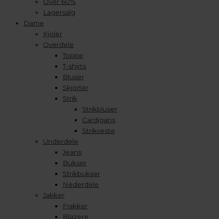
Over 60%
Lagersalg
Dame
Kjoler
Overdele
Toppe
T-shirts
Bluser
Skjorter
Strik
Strikbluser
Cardigans
Strikveste
Underdele
Jeans
Bukser
Strikbukser
Nederdele
Jakker
Frakker
Blazere