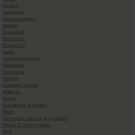
Peeling
Læbepleje
Renseprodukter
Masker
Kropspleje
Bodylotion
Bodyscrub
Sæbe
Cellulite produkter
Håndpleje
Selvbruner
Solpleje
Hudpleje tilbehør
Makeup
Ansigt
Foundation & Pudder
Blush
Concealer, Contour & Highlight
Primer & Setting Spray
Øjne