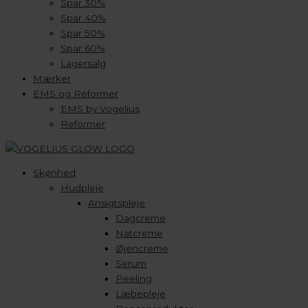
Spar 30%
Spar 40%
Spar 50%
Spar 60%
Lagersalg
Mærker
EMS og Reformer
EMS by Vogelius
Reformer
Skønhed
Hudpleje
Ansigtspleje
Dagcreme
Natcreme
Øjencreme
Serum
Peeling
Læbepleje