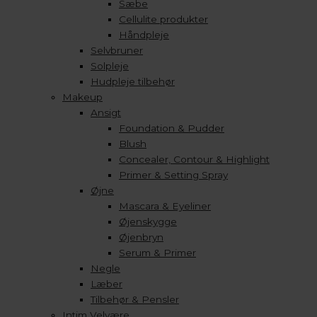
Sæbe
Cellulite produkter
Håndpleje
Selvbruner
Solpleje
Hudpleje tilbehør
Makeup
Ansigt
Foundation & Pudder
Blush
Concealer, Contour & Highlight
Primer & Setting Spray
Øjne
Mascara & Eyeliner
Øjenskygge
Øjenbryn
Serum & Primer
Negle
Læber
Tilbehør & Pensler
Intim Velvære