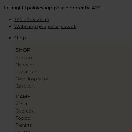
Gå
Søg
Søg
Søg
Prisinterval:
Fri fragt til pakkeshop på alle ordrer fra 499,-
til
…
…
…
100,00 kr.
indholdet
til
+45 22 29 26 83
10.000,00 kr.
Webshop@vogeliusglow.dk
Shop
SHOP
Alle varer
Nyheder
Favoritter
Gave Inspiration
Gavekort
DAME
Kjoler
Overdele
Toppe
T-shirts