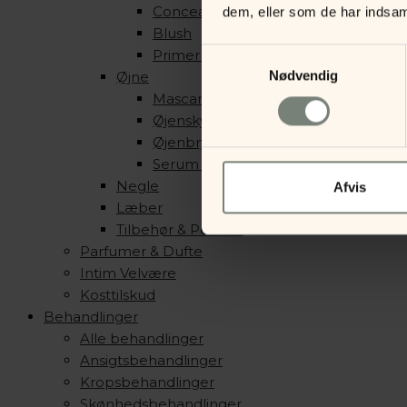
Concealer, Contour & Highlight
dem, eller som de har indsaml
Blush
Samtykkevalg
Primer & Setting Spray
Nødvendig
Øjne
Mascara & Eyeliner
Øjenskygge
Øjenbryn
Serum & Primer
Negle
Afvis
Læber
Tilbehør & Pensler
Parfumer & Dufte
Intim Velvære
Kosttilskud
Behandlinger
Alle behandlinger
Ansigtsbehandlinger
Kropsbehandlinger
Skønhedsbehandlinger