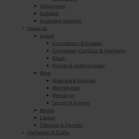
Selvbruner
Solpleje
Hudpleje tilbehør
Makeup
Ansigt
Foundation & Pudder
Concealer, Contour & Highlight
Blush
Primer & Setting Spray
Øjne
Mascara & Eyeliner
Øjenskygge
Øjenbryn
Serum & Primer
Negle
Læber
Tilbehør & Pensler
Parfumer & Dufte