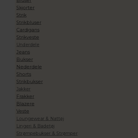
Bluser
Skjorter
Strik
Strikbluser
Cardigans
Strikveste
Underdele
Jeans
Bukser
Nederdele
Shorts
Strikbukser
Jakker
Frakker
Blazere
Veste
Loungewear & Nattøj
Lingeri & Badetøj
Strømpebukser & Strømper