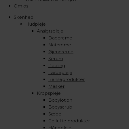
Om os
Skønhed
Hudpleje
Ansigtspleje
Dagcreme
Natcreme
Øjencreme
Serum
Peeling
Læbepleje
Renseprodukter
Masker
Kropspleje
Bodylotion
Bodyscrub
Sæbe
Cellulite produkter
Håndpleje