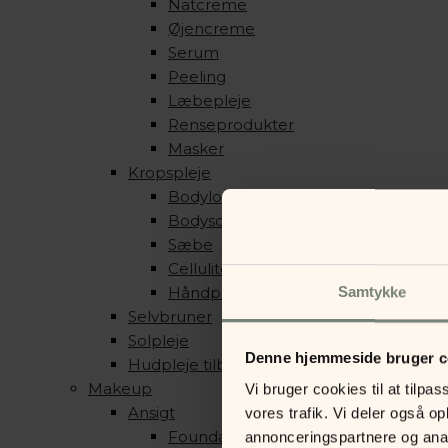
Natcreme
Øjencreme
Serum
Peeling
Læbepleje
Renseprodukter
Masker
Kropspleje
Bodylotion
Bodyscrub
Sæbe
Cellulite produkter
Håndpleje
Samtykke
Selvbruner
Solpleje
Denne hjemmeside bruger c
Hudpleje tilbehør
Makeup
Vi bruger cookies til at tilpas
Ansigt
vores trafik. Vi deler også 
Foundation & Pudder
annonceringspartnere og anal