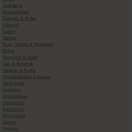
Vedhæng
Accessories
Solbriller & Briller
Hårpynt
Tasker
Bælter
Huer, Vanter & Tørklæder
Bolig
Blomster & Vaser
Glas & Keramik
Tæpper & Puder
Smykkeæsker & Kasser
Skønhed
Hudpleje
Ansigtspleje
Dagcreme
Natcreme
Øjencreme
Serum
Peeling