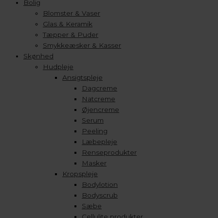
Bolig
Blomster & Vaser
Glas & Keramik
Tæpper & Puder
Smykkeæsker & Kasser
Skønhed
Hudpleje
Ansigtspleje
Dagcreme
Natcreme
Øjencreme
Serum
Peeling
Læbepleje
Renseprodukter
Masker
Kropspleje
Bodylotion
Bodyscrub
Sæbe
Cellulite produkter