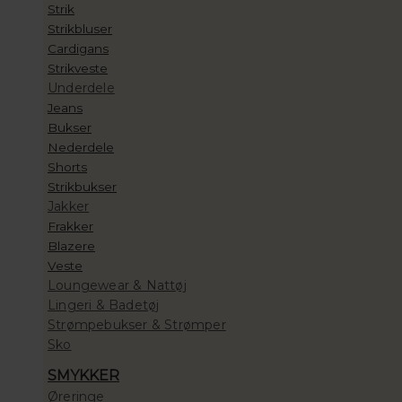
Strik
Strikbluser
Cardigans
Strikveste
Underdele
Jeans
Bukser
Nederdele
Shorts
Strikbukser
Jakker
Frakker
Blazere
Veste
Loungewear & Nattøj
Lingeri & Badetøj
Strømpebukser & Strømper
Sko
SMYKKER
Øreringe