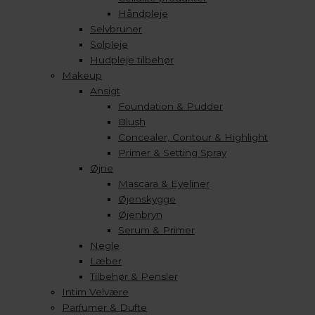
Håndpleje
Selvbruner
Solpleje
Hudpleje tilbehør
Makeup
Ansigt
Foundation & Pudder
Blush
Concealer, Contour & Highlight
Primer & Setting Spray
Øjne
Mascara & Eyeliner
Øjenskygge
Øjenbryn
Serum & Primer
Negle
Læber
Tilbehør & Pensler
Intim Velvære
Parfumer & Dufte