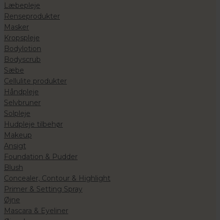
Læbepleje
Renseprodukter
Masker
Kropspleje
Bodylotion
Bodyscrub
Sæbe
Cellulite produkter
Håndpleje
Selvbruner
Solpleje
Hudpleje tilbehør
Makeup
Ansigt
Foundation & Pudder
Blush
Concealer, Contour & Highlight
Primer & Setting Spray
Øjne
Mascara & Eyeliner