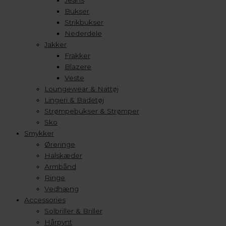
Jeans
Bukser
Strikbukser
Nederdele
Jakker
Frakker
Blazere
Veste
Loungewear & Nattøj
Lingeri & Badetøj
Strømpebukser & Strømper
Sko
Smykker
Øreringe
Halskæder
Armbånd
Ringe
Vedhæng
Accessories
Solbriller & Briller
Hårpynt