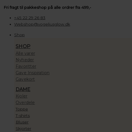
Gå
Søg
Søg
Søg
Prisinterval:
Fri fragt til pakkeshop på alle ordrer fra 499,-
til
…
…
…
100,00 kr.
indholdet
til
+45 22 29 26 83
10.000,00 kr.
Webshop@vogeliusglow.dk
Shop
SHOP
Alle varer
Nyheder
Favoritter
Gave Inspiration
Gavekort
DAME
Kjoler
Overdele
Toppe
T-shirts
Bluser
Skjorter