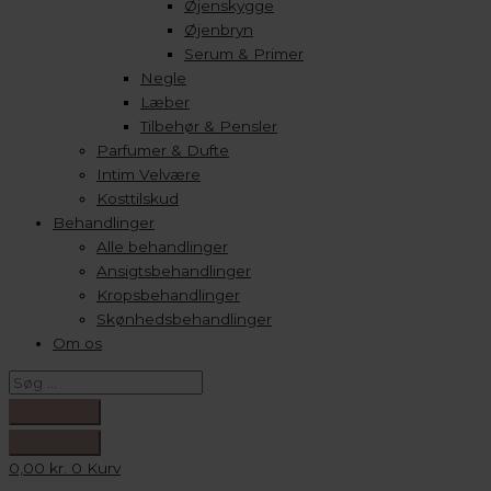
Øjenskygge
Øjenbryn
Serum & Primer
Negle
Læber
Tilbehør & Pensler
Parfumer & Dufte
Intim Velvære
Kosttilskud
Behandlinger
Alle behandlinger
Ansigtsbehandlinger
Kropsbehandlinger
Skønhedsbehandlinger
Om os
0,00
kr.
0
Kurv