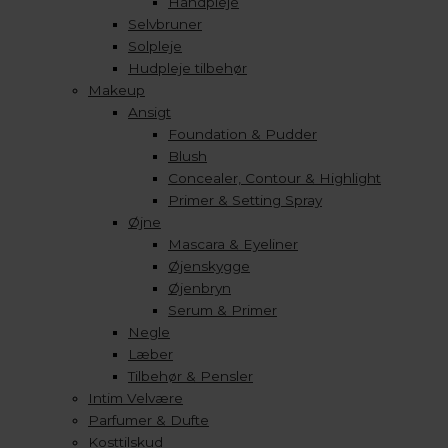
Håndpleje
Selvbruner
Solpleje
Hudpleje tilbehør
Makeup
Ansigt
Foundation & Pudder
Blush
Concealer, Contour & Highlight
Primer & Setting Spray
Øjne
Mascara & Eyeliner
Øjenskygge
Øjenbryn
Serum & Primer
Negle
Læber
Tilbehør & Pensler
Intim Velvære
Parfumer & Dufte
Kosttilskud