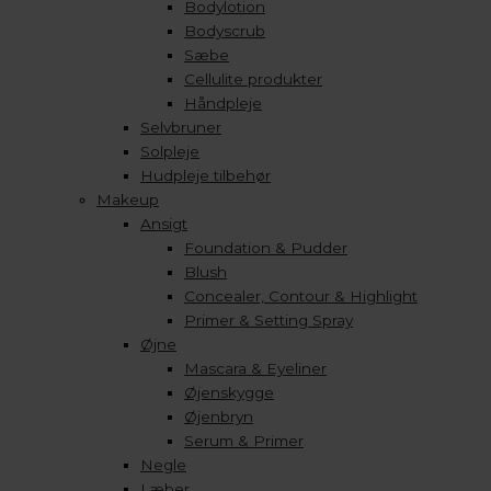
Bodylotion
Bodyscrub
Sæbe
Cellulite produkter
Håndpleje
Selvbruner
Solpleje
Hudpleje tilbehør
Makeup
Ansigt
Foundation & Pudder
Blush
Concealer, Contour & Highlight
Primer & Setting Spray
Øjne
Mascara & Eyeliner
Øjenskygge
Øjenbryn
Serum & Primer
Negle
Læber