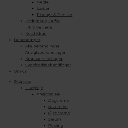
Negle
Læber
Tilbehør & Pensler
Parfumer & Dufte
Intim Velvære
Kosttilskud
Behandlinger
Alle behandlinger
Ansigtsbehandlinger
Kropsbehandlinger
Skønhedsbehandlinger
Om os
Skønhed
Hudpleje
Ansigtspleje
Dagcreme
Natcreme
Øjencreme
Serum
Peeling