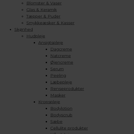
Blomster & Vaser
Glas & Keramik
Tæpper & Puder
Smykkeæsker & Kasser
Skønhed
Hudpleje
Ansigtspleje
Dagcreme
Natcreme
Øjencreme
Serum
Peeling
Læbepleje
Renseprodukter
Masker
Kropspleje
Bodylotion
Bodyscrub
Sæbe
Cellulite produkter