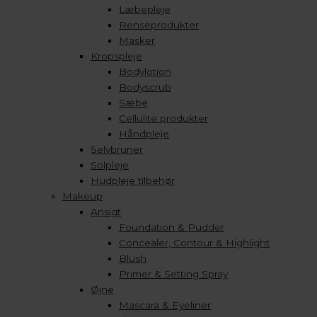
Læbepleje
Renseprodukter
Masker
Kropspleje
Bodylotion
Bodyscrub
Sæbe
Cellulite produkter
Håndpleje
Selvbruner
Solpleje
Hudpleje tilbehør
Makeup
Ansigt
Foundation & Pudder
Concealer, Contour & Highlight
Blush
Primer & Setting Spray
Øjne
Mascara & Eyeliner