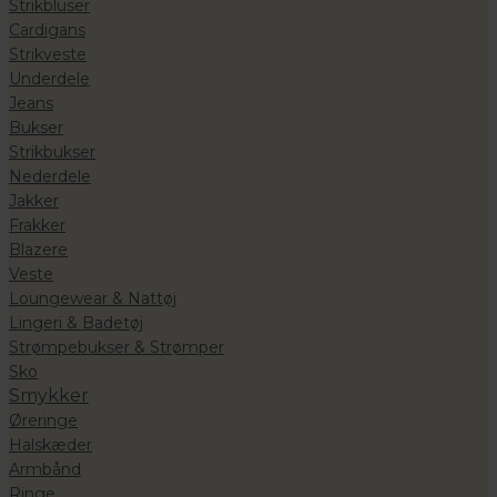
Strikbluser
Cardigans
Strikveste
Underdele
Jeans
Bukser
Strikbukser
Nederdele
Jakker
Frakker
Blazere
Veste
Loungewear & Nattøj
Lingeri & Badetøj
Strømpebukser & Strømper
Sko
Smykker
Øreringe
Halskæder
Armbånd
Ringe