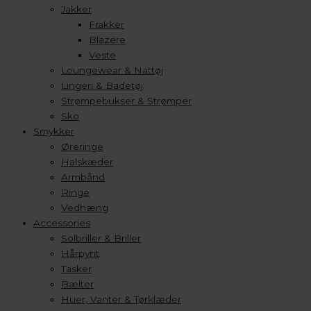
Jakker
Frakker
Blazere
Veste
Loungewear & Nattøj
Lingeri & Badetøj
Strømpebukser & Strømper
Sko
Smykker
Øreringe
Halskæder
Armbånd
Ringe
Vedhæng
Accessories
Solbriller & Briller
Hårpynt
Tasker
Bælter
Huer, Vanter & Tørklæder