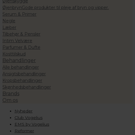
Øjenskygge
Øjenbryn
Gode produkter til pleje af bryn og vipper.
Serum & Primer
Negle
Læber
Tilbehør & Pensler
Intim Velvære
Parfumer & Dufte
Kosttilskud
Behandlinger
Alle behandlinger
Ansigtsbehandlinger
Kropsbehandlinger
Skønhedsbehandlinger
Brands
Om os
Nyheder
Club Vogelius
EMS by Vogelius
Reformer