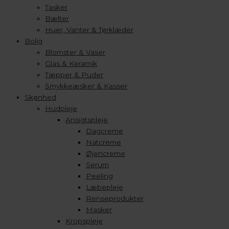
Tasker
Bælter
Huer, Vanter & Tørklæder
Bolig
Blomster & Vaser
Glas & Keramik
Tæpper & Puder
Smykkeæsker & Kasser
Skønhed
Hudpleje
Ansigtspleje
Dagcreme
Natcreme
Øjencreme
Serum
Peeling
Læbepleje
Renseprodukter
Masker
Kropspleje