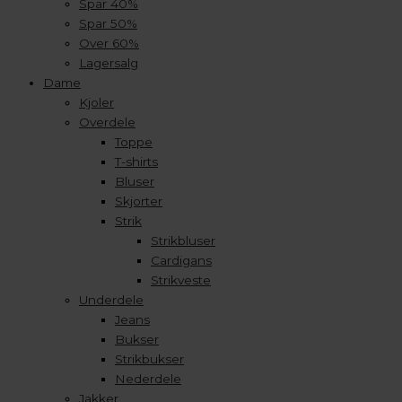
Spar 40%
Spar 50%
Over 60%
Lagersalg
Dame
Kjoler
Overdele
Toppe
T-shirts
Bluser
Skjorter
Strik
Strikbluser
Cardigans
Strikveste
Underdele
Jeans
Bukser
Strikbukser
Nederdele
Jakker