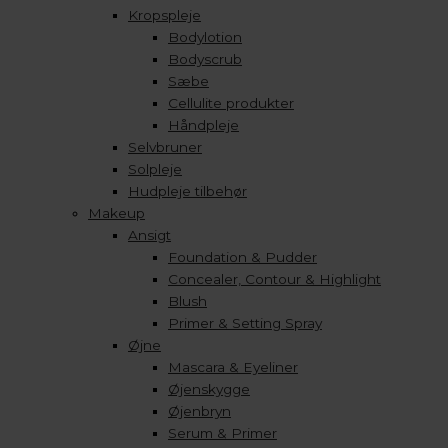
Kropspleje
Bodylotion
Bodyscrub
Sæbe
Cellulite produkter
Håndpleje
Selvbruner
Solpleje
Hudpleje tilbehør
Makeup
Ansigt
Foundation & Pudder
Concealer, Contour & Highlight
Blush
Primer & Setting Spray
Øjne
Mascara & Eyeliner
Øjenskygge
Øjenbryn
Serum & Primer