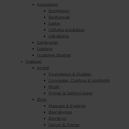
Kropspleje
Bodylotion
Bodyscrub
Sæbe
Cellulite produkter
Håndpleje
Selvbruner
Solpleje
Hudpleje tilbehør
Makeup
Ansigt
Foundation & Pudder
Concealer, Contour & Highlight
Blush
Primer & Setting Spray
Øjne
Mascara & Eyeliner
Øjenskygge
Øjenbryn
Serum & Primer