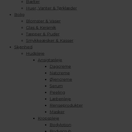
Bælter
Huer, Vanter & Tørklæder
Bolig
Blomster & Vaser
Glas & Keramik
Tæpper & Puder
Smykkeæsker & Kasser
Skønhed
Hudpleje
Ansigtspleje
Dagcreme
Natcreme
Øjencreme
Serum
Peeling
Læbepleje
Renseprodukter
Masker
Kropspleje
Bodylotion
Bodyscrub