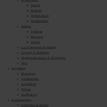
Underdele
Jeans
Bukser
Strikbukser
Nederdele
Jakker
Frakker
Blazere
Veste
Loungewear & Nattøj
Lingeri & Badetøj
Strømpebukser & Strømper
Sko
Smykker
Øreringe
Halskæder
Armbånd
Ringe
Vedhæng
Accessories
Solbriller & Briller