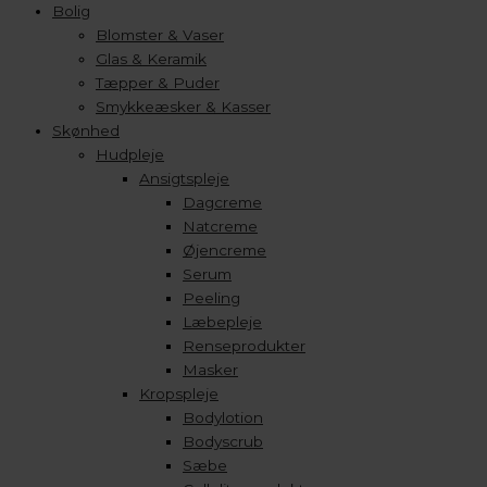
Bolig
Blomster & Vaser
Glas & Keramik
Tæpper & Puder
Smykkeæsker & Kasser
Skønhed
Hudpleje
Ansigtspleje
Dagcreme
Natcreme
Øjencreme
Serum
Peeling
Læbepleje
Renseprodukter
Masker
Kropspleje
Bodylotion
Bodyscrub
Sæbe