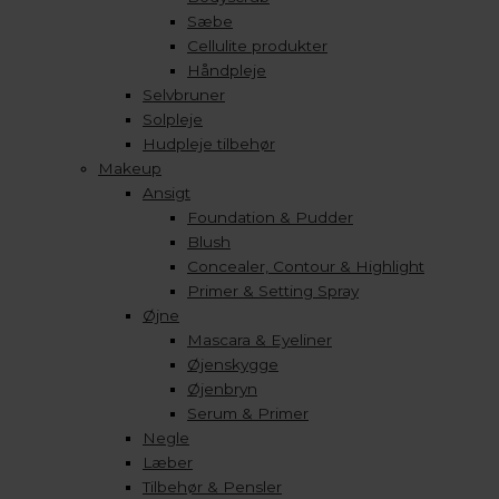
Sæbe
Cellulite produkter
Håndpleje
Selvbruner
Solpleje
Hudpleje tilbehør
Makeup
Ansigt
Foundation & Pudder
Blush
Concealer, Contour & Highlight
Primer & Setting Spray
Øjne
Mascara & Eyeliner
Øjenskygge
Øjenbryn
Serum & Primer
Negle
Læber
Tilbehør & Pensler