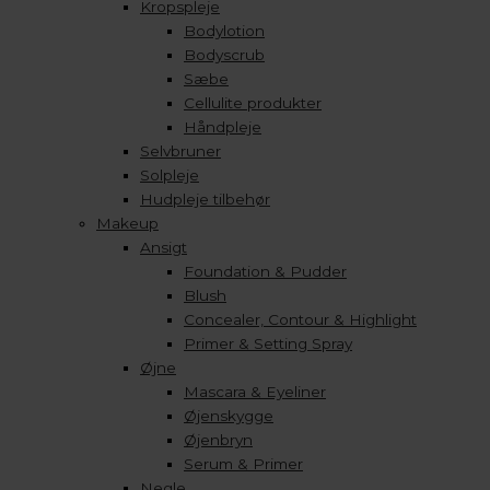
Kropspleje
Bodylotion
Bodyscrub
Sæbe
Cellulite produkter
Håndpleje
Selvbruner
Solpleje
Hudpleje tilbehør
Makeup
Ansigt
Foundation & Pudder
Blush
Concealer, Contour & Highlight
Primer & Setting Spray
Øjne
Mascara & Eyeliner
Øjenskygge
Øjenbryn
Serum & Primer
Negle