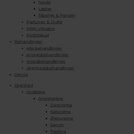
Negle
Læber
Tilbehør & Pensler
Parfumer & Dufte
Intim Velvære
Kosttilskud
Behandlinger
Alle behandlinger
Ansigtsbehandlinger
Kropsbehandlinger
Skønhedsbehandlinger
Om os
Skønhed
Hudpleje
Ansigtspleje
Dagcreme
Natcreme
Øjencreme
Serum
Peeling