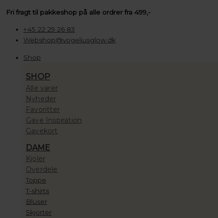
Gå
Søg
Søg
Søg
Prisinterval:
Fri fragt til pakkeshop på alle ordrer fra 499,-
til
…
…
…
100,00 kr.
indholdet
til
+45 22 29 26 83
10.000,00 kr.
Webshop@vogeliusglow.dk
Shop
SHOP
Alle varer
Nyheder
Favoritter
Gave Inspiration
Gavekort
DAME
Kjoler
Overdele
Toppe
T-shirts
Bluser
Skjorter