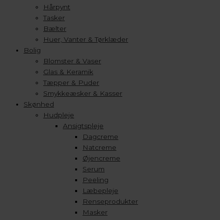
Hårpynt
Tasker
Bælter
Huer, Vanter & Tørklæder
Bolig
Blomster & Vaser
Glas & Keramik
Tæpper & Puder
Smykkeæsker & Kasser
Skønhed
Hudpleje
Ansigtspleje
Dagcreme
Natcreme
Øjencreme
Serum
Peeling
Læbepleje
Renseprodukter
Masker