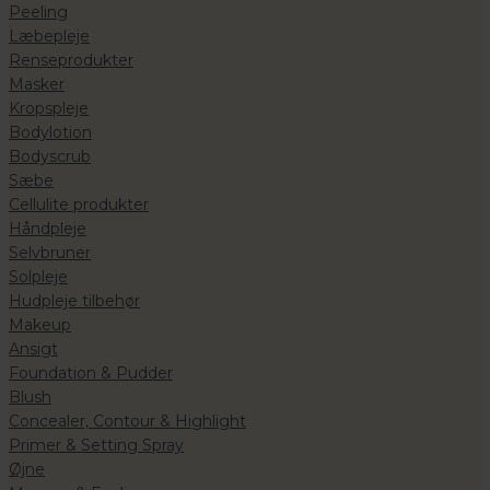
Peeling
Læbepleje
Renseprodukter
Masker
Kropspleje
Bodylotion
Bodyscrub
Sæbe
Cellulite produkter
Håndpleje
Selvbruner
Solpleje
Hudpleje tilbehør
Makeup
Ansigt
Foundation & Pudder
Blush
Concealer, Contour & Highlight
Primer & Setting Spray
Øjne