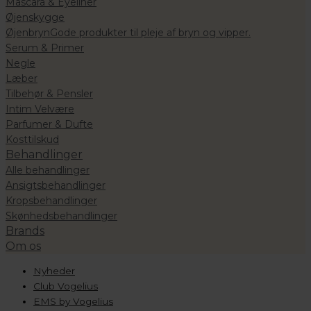
Mascara & Eyeliner
Øjenskygge
Øjenbryn
Gode produkter til pleje af bryn og vipper.
Serum & Primer
Negle
Læber
Tilbehør & Pensler
Intim Velvære
Parfumer & Dufte
Kosttilskud
Behandlinger
Alle behandlinger
Ansigtsbehandlinger
Kropsbehandlinger
Skønhedsbehandlinger
Brands
Om os
Nyheder
Club Vogelius
EMS by Vogelius