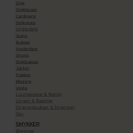
Strik
Strikbluser
Cardigans
Strikveste
Underdele
Jeans
Bukser
Nederdele
Shorts
Strikbukser
Jakker
Frakker
Blazere
Veste
Loungewear & Nattøj
Lingeri & Badetøj
Strømpebukser & Strømper
Sko
SMYKKER
Øreringe