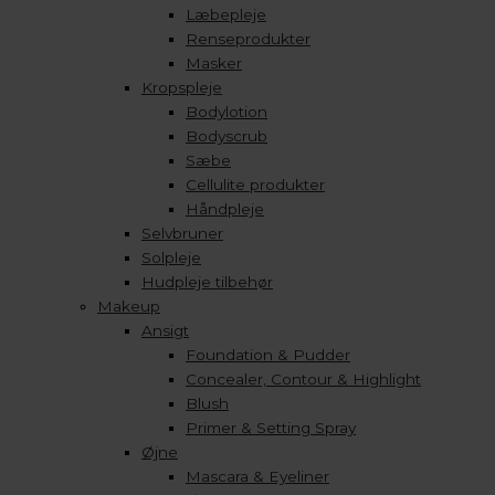
Læbepleje
Renseprodukter
Masker
Kropspleje
Bodylotion
Bodyscrub
Sæbe
Cellulite produkter
Håndpleje
Selvbruner
Solpleje
Hudpleje tilbehør
Makeup
Ansigt
Foundation & Pudder
Concealer, Contour & Highlight
Blush
Primer & Setting Spray
Øjne
Mascara & Eyeliner