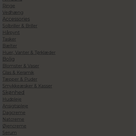
Ringe
Vedhæng
Accessories
Solbriller & Briller
Hårpynt
Tasker
Bælter
Huer, Vanter & Tørklæder
Bolig
Blomster & Vaser
Glas & Keramik
Tæpper & Puder
Smykkeæsker & Kasser
Skønhed
Hudpleje
Ansigtspleje
Dagcreme
Natcreme
Øjencreme
Serum