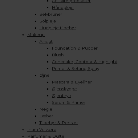
Cellulite produkter
Håndpleje
Selvbruner
Solpleje
Hudpleje tilbehør
Makeup
Ansigt
Foundation & Pudder
Blush
Concealer, Contour & Highlight
Primer & Setting Spray
Øjne
Mascara & Eyeliner
Øjenskygge
Øjenbryn
Serum & Primer
Negle
Læber
Tilbehør & Pensler
Intim Velvære
Parfumer & Dufte