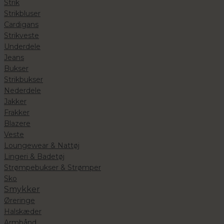
Strik
Strikbluser
Cardigans
Strikveste
Underdele
Jeans
Bukser
Strikbukser
Nederdele
Jakker
Frakker
Blazere
Veste
Loungewear & Nattøj
Lingeri & Badetøj
Strømpebukser & Strømper
Sko
Smykker
Øreringe
Halskæder
Armbånd