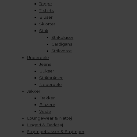
Toppe
T-shirts
Bluser
Skjorter
Strik
Strikbluser
Cardigans
Strikveste
Underdele
Jeans
Bukser
Strikbukser
Nederdele
Jakker
Frakker
Blazere
Veste
Loungewear & Nattøj
Lingeri & Badetøj
Strømpebukser & Strømper