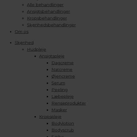
Alle behandlinger
Ansigtsbehandlinger
Kropsbehandlinger
Skønhedsbehandlinger
Om os
Skønhed
Hudpleje
Ansigtspleje
Dagcreme
Natcreme
Øjencreme
Serum
Peeling
Læbepleje
Renseprodukter
Masker
Kropspleje
Bodylotion
Bodyscrub
Sæbe