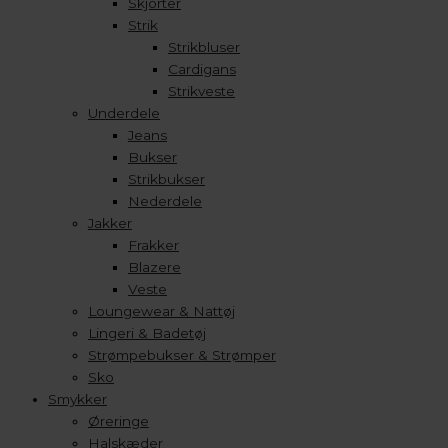
Skjorter
Strik
Strikbluser
Cardigans
Strikveste
Underdele
Jeans
Bukser
Strikbukser
Nederdele
Jakker
Frakker
Blazere
Veste
Loungewear & Nattøj
Lingeri & Badetøj
Strømpebukser & Strømper
Sko
Smykker
Øreringe
Halskæder