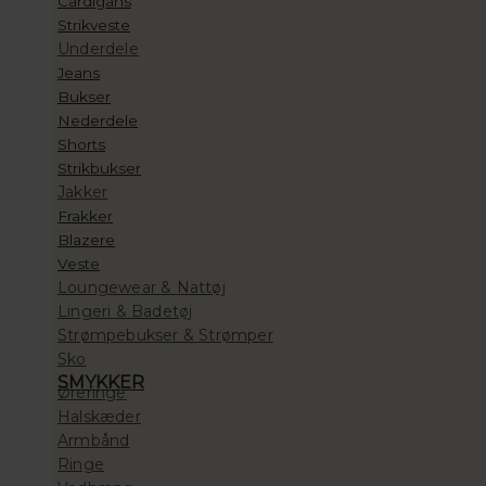
Cardigans
Strikveste
Underdele
Jeans
Bukser
Nederdele
Shorts
Strikbukser
Jakker
Frakker
Blazere
Veste
Loungewear & Nattøj
Lingeri & Badetøj
Strømpebukser & Strømper
Sko
SMYKKER
Øreringe
Halskæder
Armbånd
Ringe