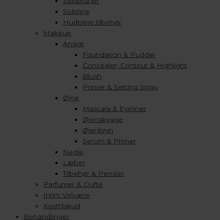
Selvbruner
Solpleje
Hudpleje tilbehør
Makeup
Ansigt
Foundation & Pudder
Concealer, Contour & Highlight
Blush
Primer & Setting Spray
Øjne
Mascara & Eyeliner
Øjenskygge
Øjenbryn
Serum & Primer
Negle
Læber
Tilbehør & Pensler
Parfumer & Dufte
Intim Velvære
Kosttilskud
Behandlinger