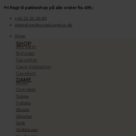
Den
Den
Gå
Søg
Søg
Søg
Søg
Søg
Sorteret
Prisinterval:
Fri fragt til pakkeshop på alle ordrer fra 499,-
oprindelige
aktuelle
til
…
…
…
efter:
efter:
efter
100,00 kr.
indholdet
pris
seneste
til
pris
+45 22 29 26 83
10.000,00 kr.
var:
er:
Webshop@vogeliusglow.dk
628,00 kr..
549,00 kr..
Shop
SHOP
Alle varer
Nyheder
Favoritter
Gave Inspiration
Gavekort
DAME
Kjoler
Overdele
Toppe
T-shirts
Bluser
Skjorter
Strik
Strikbluser