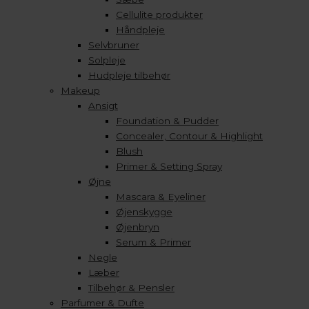
Cellulite produkter
Håndpleje
Selvbruner
Solpleje
Hudpleje tilbehør
Makeup
Ansigt
Foundation & Pudder
Concealer, Contour & Highlight
Blush
Primer & Setting Spray
Øjne
Mascara & Eyeliner
Øjenskygge
Øjenbryn
Serum & Primer
Negle
Læber
Tilbehør & Pensler
Parfumer & Dufte