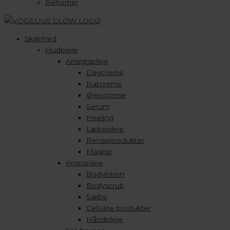
Reformer
Skønhed
Hudpleje
Ansigtspleje
Dagcreme
Natcreme
Øjencreme
Serum
Peeling
Læbepleje
Renseprodukter
Masker
Kropspleje
Bodylotion
Bodyscrub
Sæbe
Cellulite produkter
Håndpleje