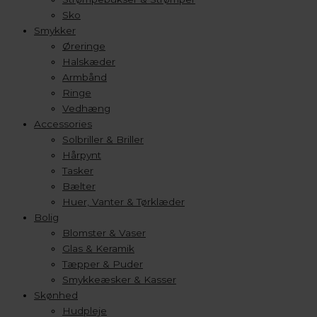
Sko
Smykker
Øreringe
Halskæder
Armbånd
Ringe
Vedhæng
Accessories
Solbriller & Briller
Hårpynt
Tasker
Bælter
Huer, Vanter & Tørklæder
Bolig
Blomster & Vaser
Glas & Keramik
Tæpper & Puder
Smykkeæsker & Kasser
Skønhed
Hudpleje