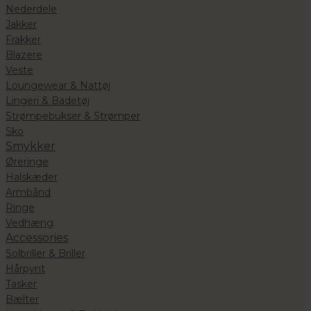
Nederdele
Jakker
Frakker
Blazere
Veste
Loungewear & Nattøj
Lingeri & Badetøj
Strømpebukser & Strømper
Sko
Smykker
Øreringe
Halskæder
Armbånd
Ringe
Vedhæng
Accessories
Solbriller & Briller
Hårpynt
Tasker
Bælter