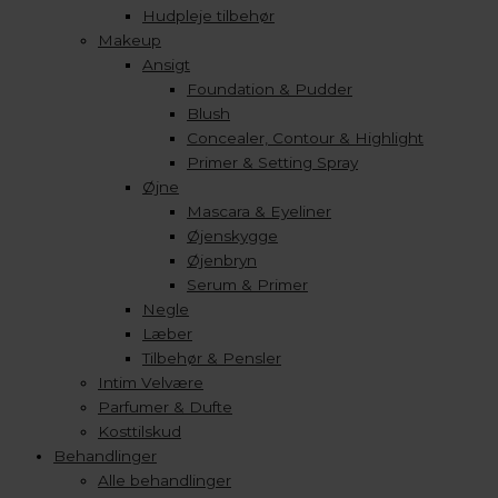
Hudpleje tilbehør
Makeup
Ansigt
Foundation & Pudder
Blush
Concealer, Contour & Highlight
Primer & Setting Spray
Øjne
Mascara & Eyeliner
Øjenskygge
Øjenbryn
Serum & Primer
Negle
Læber
Tilbehør & Pensler
Intim Velvære
Parfumer & Dufte
Kosttilskud
Behandlinger
Alle behandlinger