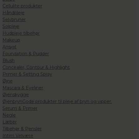
Cellulite produkter
Håndpleje
Selvbruner
Solpleje
Hudpleje tilbehør
Makeup
Ansigt
Foundation & Pudder
Blush
Concealer, Contour & Highlight
Primer & Setting Spray
Øjne
Mascara & Eyeliner
Øjenskygge
Øjenbryn
Gode produkter til pleje af bryn og vipper.
Serum & Primer
Negle
Læber
Tilbehør & Pensler
Intim Velvære