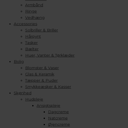
Armbånd
Ringe
Vedhæng
Accessories
Solbriller & Briller
Hårpynt
Tasker
Bælter
Huer, Vanter & Tørklæder
Bolig
Blomster & Vaser
Glas & Keramik
Tæpper & Puder
Smykkeæsker & Kasser
Skønhed
Hudpleje
Ansigtspleje
Dagcreme
Natcreme
Øjencreme