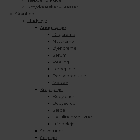
Tæpper & Puder
Smykkeæsker & Kasser
Skønhed
Hudpleje
Ansigtspleje
Dagcreme
Natcreme
Øjencreme
Serum
Peeling
Læbepleje
Renseprodukter
Masker
Kropspleje
Bodylotion
Bodyscrub
Sæbe
Cellulite produkter
Håndpleje
Selvbruner
Solpleje