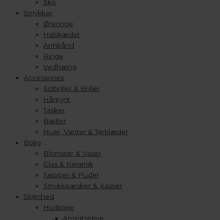
Sko
Smykker
Øreringe
Halskæder
Armbånd
Ringe
Vedhæng
Accessories
Solbriller & Briller
Hårpynt
Tasker
Bælter
Huer, Vanter & Tørklæder
Bolig
Blomster & Vaser
Glas & Keramik
Tæpper & Puder
Smykkeæsker & Kasser
Skønhed
Hudpleje
Ansigtspleje