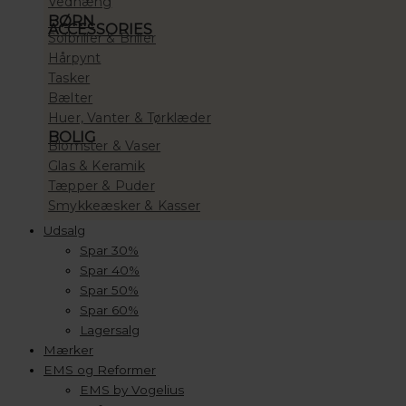
Vedhæng
BØRN
ACCESSORIES
Solbriller & Briller
Hårpynt
Tasker
Bælter
Huer, Vanter & Tørklæder
BOLIG
Blomster & Vaser
Glas & Keramik
Tæpper & Puder
Smykkeæsker & Kasser
Udsalg
Spar 30%
Spar 40%
Spar 50%
Spar 60%
Lagersalg
Mærker
EMS og Reformer
EMS by Vogelius