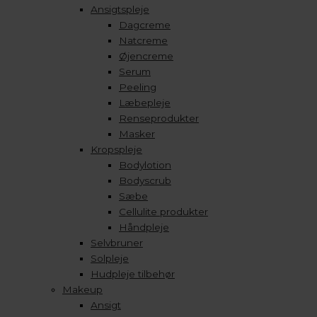
Ansigtspleje
Dagcreme
Natcreme
Øjencreme
Serum
Peeling
Læbepleje
Renseprodukter
Masker
Kropspleje
Bodylotion
Bodyscrub
Sæbe
Cellulite produkter
Håndpleje
Selvbruner
Solpleje
Hudpleje tilbehør
Makeup
Ansigt