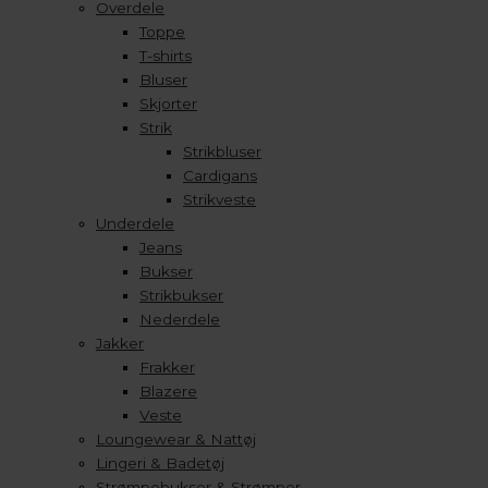
Overdele
Toppe
T-shirts
Bluser
Skjorter
Strik
Strikbluser
Cardigans
Strikveste
Underdele
Jeans
Bukser
Strikbukser
Nederdele
Jakker
Frakker
Blazere
Veste
Loungewear & Nattøj
Lingeri & Badetøj
Strømpebukser & Strømper