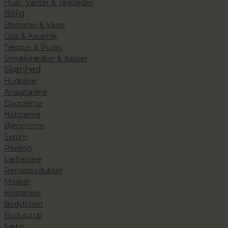
Huer, Vanter & Tørklæder
Bolig
Blomster & Vaser
Glas & Keramik
Tæpper & Puder
Smykkeæsker & Kasser
Skønhed
Hudpleje
Ansigtspleje
Dagcreme
Natcreme
Øjencreme
Serum
Peeling
Læbepleje
Renseprodukter
Masker
Kropspleje
Bodylotion
Bodyscrub
Sæbe