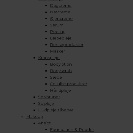
Dagcreme
Natcreme
Øjencreme
Serum
Peeling
Læbepleje
Renseprodukter
Masker
Kropspleje
Bodylotion
Bodyscrub
Sæbe
Cellulite produkter
Håndpleje
Selvbruner
Solpleje
Hudpleje tilbehør
Makeup
Ansigt
Foundation & Pudder