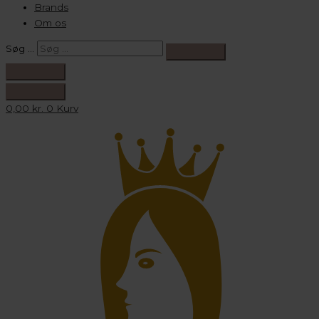
Brands
Om os
Søg …
0,00
kr.
0
Kurv