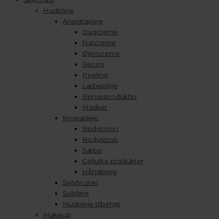
Hudpleje
Ansigtspleje
Dagcreme
Natcreme
Øjencreme
Serum
Peeling
Læbepleje
Renseprodukter
Masker
Kropspleje
Bodylotion
Bodyscrub
Sæbe
Cellulite produkter
Håndpleje
Selvbruner
Solpleje
Hudpleje tilbehør
Makeup