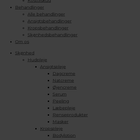
Kosttilskud
Behandlinger
Alle behandlinger
Ansigtsbehandlinger
Kropsbehandlinger
Skønhedsbehandlinger
Om os
Skønhed
Hudpleje
Ansigtspleje
Dagcreme
Natcreme
Øjencreme
Serum
Peeling
Læbepleje
Renseprodukter
Masker
Kropspleje
Bodylotion