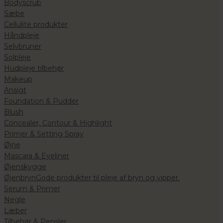
Bodyscrub
Sæbe
Cellulite produkter
Håndpleje
Selvbruner
Solpleje
Hudpleje tilbehør
Makeup
Ansigt
Foundation & Pudder
Blush
Concealer, Contour & Highlight
Primer & Setting Spray
Øjne
Mascara & Eyeliner
Øjenskygge
Øjenbryn
Gode produkter til pleje af bryn og vipper.
Serum & Primer
Negle
Læber
Tilbehør & Pensler