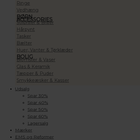
Ringe
Vedhæng
BØRN
ACCESSORIES
Solbriller & Briller
Hårpynt
Tasker
Bælter
Huer, Vanter & Tørklæder
BOLIG
Blomster & Vaser
Glas & Keramik
Tæpper & Puder
Smykkeæsker & Kasser
Udsalg
Spar 30%
Spar 40%
Spar 50%
Spar 60%
Lagersalg
Mærker
EMS og Reformer