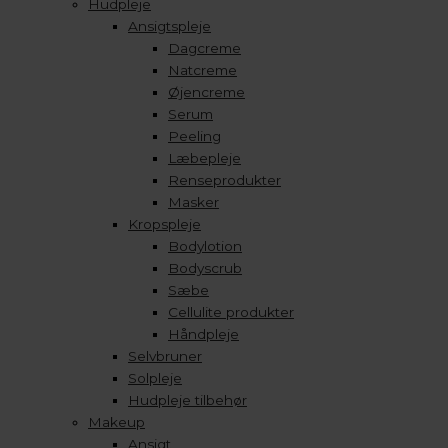
Hudpleje
Ansigtspleje
Dagcreme
Natcreme
Øjencreme
Serum
Peeling
Læbepleje
Renseprodukter
Masker
Kropspleje
Bodylotion
Bodyscrub
Sæbe
Cellulite produkter
Håndpleje
Selvbruner
Solpleje
Hudpleje tilbehør
Makeup
Ansigt