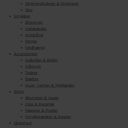
Strømpebukser & Strømper
Sko
Smykker
Øreringe
Halskæder
Armbånd
Ringe
Vedhæng
Accessories
Solbriller & Briller
Hårpynt
Tasker
Bælter
Huer, Vanter & Tørklæder
Bolig
Blomster & Vaser
Glas & Keramik
Tæpper & Puder
Smykkeæsker & Kasser
Skønhed