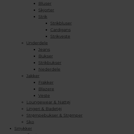
Bluser
Skjorter
Strik
Strikbluser
Cardigans
Strikveste
Underdele
Jeans
Bukser
Strikbukser
Nederdele
Jakker
Frakker
Blazere
Veste
Loungewear & Nattøj
Lingeri & Badetøj
Strømpebukser & Strømper
Sko
Smykker