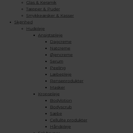
Glas & Keramik
Tæpper & Puder
Smykkeæsker & Kasser
Skønhed
Hudpleje
Ansigtspleje
Dagcreme
Natcreme
Øjencreme
Serum
Peeling
Læbepleje
Renseprodukter
Masker
Kropspleje
Bodylotion
Bodyscrub
Sæbe
Cellulite produkter
Håndpleje