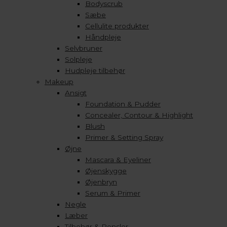
Bodyscrub
Sæbe
Cellulite produkter
Håndpleje
Selvbruner
Solpleje
Hudpleje tilbehør
Makeup
Ansigt
Foundation & Pudder
Concealer, Contour & Highlight
Blush
Primer & Setting Spray
Øjne
Mascara & Eyeliner
Øjenskygge
Øjenbryn
Serum & Primer
Negle
Læber
Tilbehør & Pensler