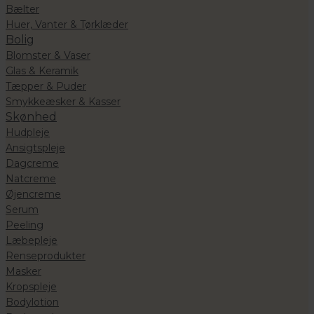
Bælter
Huer, Vanter & Tørklæder
Bolig
Blomster & Vaser
Glas & Keramik
Tæpper & Puder
Smykkeæsker & Kasser
Skønhed
Hudpleje
Ansigtspleje
Dagcreme
Natcreme
Øjencreme
Serum
Peeling
Læbepleje
Renseprodukter
Masker
Kropspleje
Bodylotion