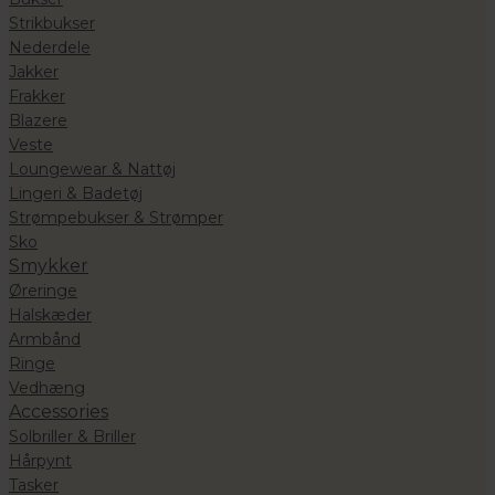
Strikbukser
Nederdele
Jakker
Frakker
Blazere
Veste
Loungewear & Nattøj
Lingeri & Badetøj
Strømpebukser & Strømper
Sko
Smykker
Øreringe
Halskæder
Armbånd
Ringe
Vedhæng
Accessories
Solbriller & Briller
Hårpynt
Tasker