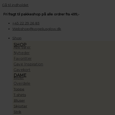
Gå til indholdet
Fri fragt til pakkeshop på alle ordrer fra 499,-
+45 22 29 26 83
Webshop@vogeliusglow.dk
Shop
SHOP
Alle varer
Nyheder
Favoritter
Gave Inspiration
Gavekort
DAME
Kjoler
Overdele
Toppe
T-shirts
Bluser
Skjorter
Strik