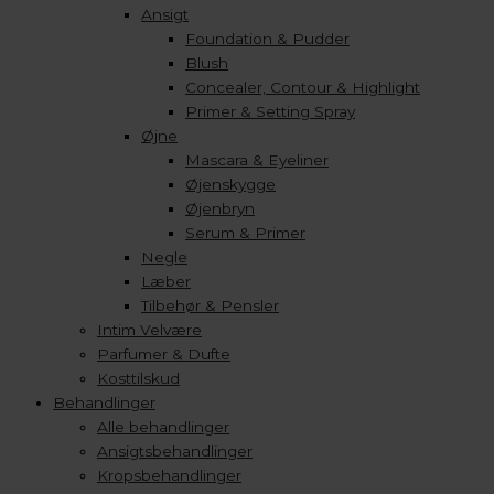
Ansigt
Foundation & Pudder
Blush
Concealer, Contour & Highlight
Primer & Setting Spray
Øjne
Mascara & Eyeliner
Øjenskygge
Øjenbryn
Serum & Primer
Negle
Læber
Tilbehør & Pensler
Intim Velvære
Parfumer & Dufte
Kosttilskud
Behandlinger
Alle behandlinger
Ansigtsbehandlinger
Kropsbehandlinger