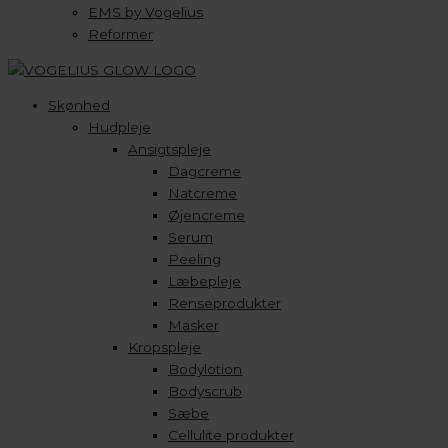
EMS by Vogelius
Reformer
Skønhed
Hudpleje
Ansigtspleje
Dagcreme
Natcreme
Øjencreme
Serum
Peeling
Læbepleje
Renseprodukter
Masker
Kropspleje
Bodylotion
Bodyscrub
Sæbe
Cellulite produkter