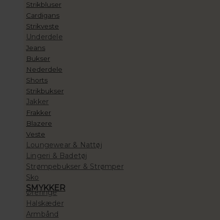
Strikbluser
Cardigans
Strikveste
Underdele
Jeans
Bukser
Nederdele
Shorts
Strikbukser
Jakker
Frakker
Blazere
Veste
Loungewear & Nattøj
Lingeri & Badetøj
Strømpebukser & Strømper
Sko
SMYKKER
Øreringe
Halskæder
Armbånd