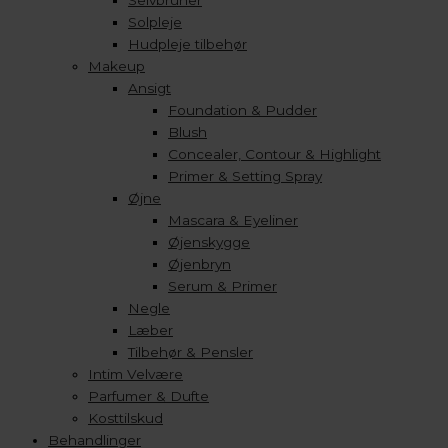
Selvbruner
Solpleje
Hudpleje tilbehør
Makeup
Ansigt
Foundation & Pudder
Blush
Concealer, Contour & Highlight
Primer & Setting Spray
Øjne
Mascara & Eyeliner
Øjenskygge
Øjenbryn
Serum & Primer
Negle
Læber
Tilbehør & Pensler
Intim Velvære
Parfumer & Dufte
Kosttilskud
Behandlinger