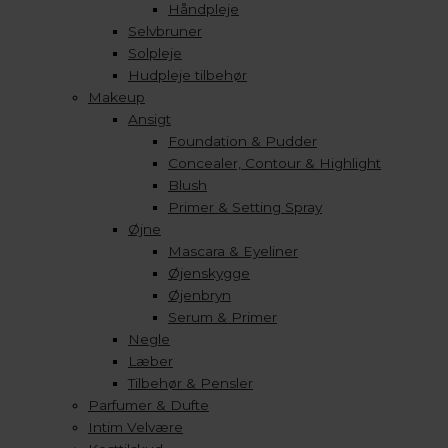
Håndpleje
Selvbruner
Solpleje
Hudpleje tilbehør
Makeup
Ansigt
Foundation & Pudder
Concealer, Contour & Highlight
Blush
Primer & Setting Spray
Øjne
Mascara & Eyeliner
Øjenskygge
Øjenbryn
Serum & Primer
Negle
Læber
Tilbehør & Pensler
Parfumer & Dufte
Intim Velvære