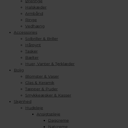
Øreringe
Halskæder
Armbånd
Ringe
Vedhæng
Accessories
Solbriller & Briller
Hårpynt
Tasker
Bælter
Huer, Vanter & Tørklæder
Bolig
Blomster & Vaser
Glas & Keramik
Tæpper & Puder
Smykkeæsker & Kasser
Skønhed
Hudpleje
Ansigtspleje
Dagcreme
Natcreme