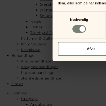
dem, eller som de har indsaml
Øjenskygge
Øjenbryn
Samtykkevalg
Serum & Primer
Nødvendig
Negle
Læber
Tilbehør & Pensler
Parfumer & Dufte
Intim Velvære
Afvis
Kosttilskud
Behandlinger
Alle behandlinger
Ansigtsbehandlinger
Kropsbehandlinger
Skønhedsbehandlinger
Om os
Skønhed
Hudpleje
Ansigtspleje