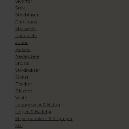
Skjorter
Strik
Strikbluser
Cardigans
Strikveste
Underdele
Jeans
Bukser
Nederdele
Shorts
Strikbukser
Jakker
Frakker
Blazere
Veste
Loungewear & Nattøj
Lingeri & Badetøj
Strømpebukser & Strømper
Sko