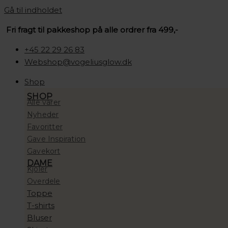
Gå til indholdet
Fri fragt til pakkeshop på alle ordrer fra 499,-
+45 22 29 26 83
Webshop@vogeliusglow.dk
Shop
SHOP
Alle varer
Nyheder
Favoritter
Gave Inspiration
Gavekort
DAME
Kjoler
Overdele
Toppe
T-shirts
Bluser