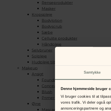
Renseprodukter
Masker
Kropspleje
Bodylotion
Bodyscrub
Sæbe
Cellulite produkter
Håndpleje
Selvbruner
Solpleje
Hudpleje tilbehør
Makeup
Samtykke
Ansigt
Foundation & Pudder
Concealer, Contour & Highlight
Denne hjemmeside bruger c
Blush
Vi bruger cookies til at tilpas
Primer & Setting Spray
vores trafik. Vi deler også 
Øjne
annonceringspartnere og anal
Mascara & Eyeliner