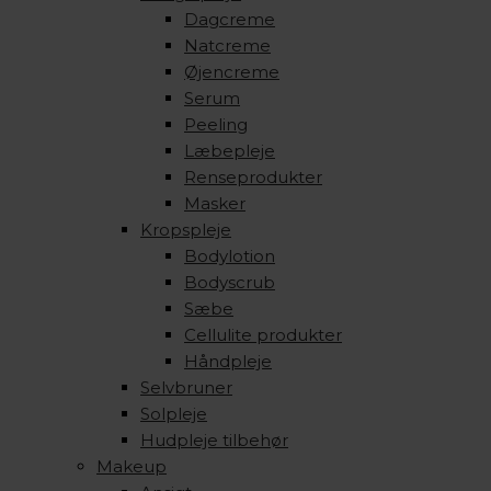
Dagcreme
Natcreme
Øjencreme
Serum
Peeling
Læbepleje
Renseprodukter
Masker
Kropspleje
Bodylotion
Bodyscrub
Sæbe
Cellulite produkter
Håndpleje
Selvbruner
Solpleje
Hudpleje tilbehør
Makeup