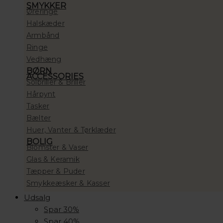
SMYKKER
Øreringe
Halskæder
Armbånd
Ringe
Vedhæng
BØRN
ACCESSORIES
Solbriller & Briller
Hårpynt
Tasker
Bælter
Huer, Vanter & Tørklæder
BOLIG
Blomster & Vaser
Glas & Keramik
Tæpper & Puder
Smykkeæsker & Kasser
Udsalg
Spar 30%
Spar 40%