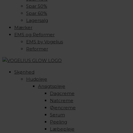
Spar 50%
Spar 60%
Lagersalg
Mærker
EMS og Reformer
EMS by Vogelius
Reformer
Skønhed
Hudpleje
Ansigtspleje
Dagcreme
Natcreme
Øjencreme
Serum
Peeling
Læbepleje